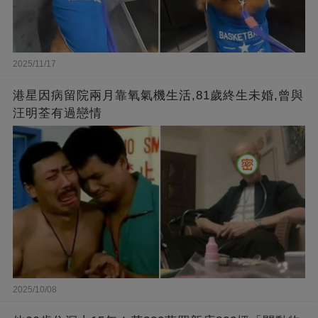
2025/11/17
港星因病留院兩月靠氧氣機生活,81歲終生未婚,曾與
汪明荃有過戀情
2025/10/08