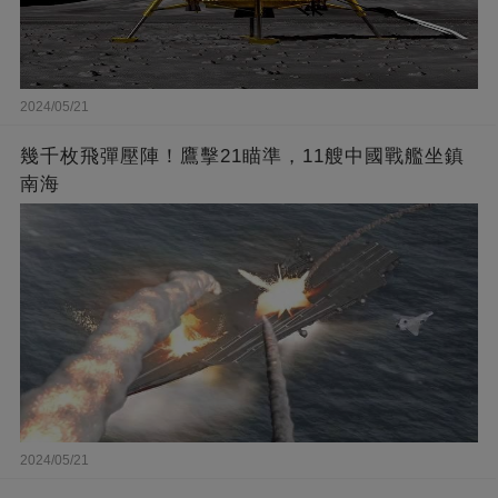
2024/05/21
幾千枚飛彈壓陣！鷹擊21瞄準，11艘中國戰艦坐鎮
南海
2024/05/21