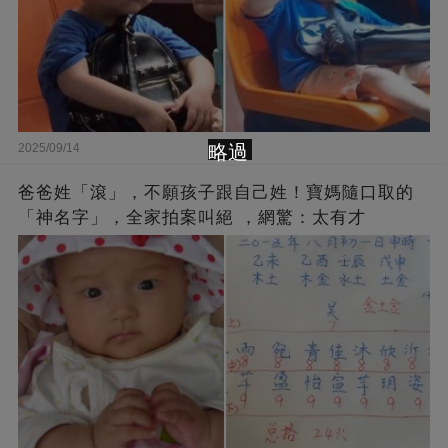
略過
2025/09/14
爸爸姓「滾」，不願孩子跟自己姓！寶媽隨口取的
「神名字」，全家拍案叫絕 ，網驚：太有才