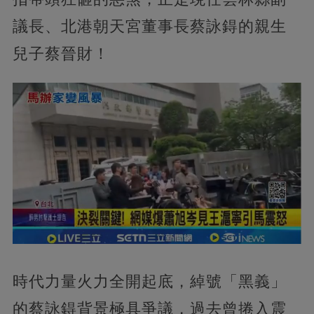
議長、北港朝天宮董事長蔡詠鍀的親生
兒子蔡晉財！
時代力量火力全開起底，綽號「黑義」
的蔡詠鍀背景極具爭議，過去曾捲入震