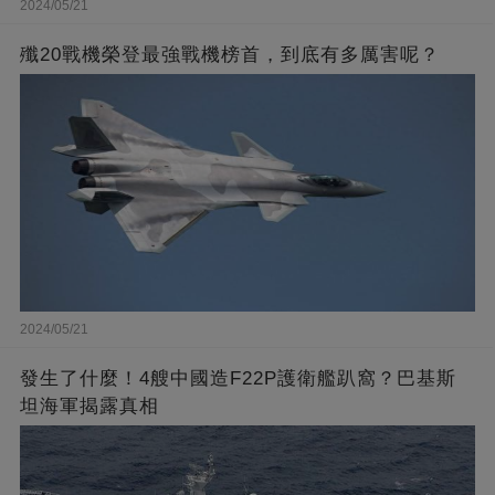
2024/05/21
殲20戰機榮登最強戰機榜首，到底有多厲害呢？
2024/05/21
發生了什麼！4艘中國造F22P護衛艦趴窩？巴基斯
坦海軍揭露真相