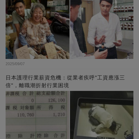
2025/09/07
日本護理行業薪資危機：從業者疾呼"工資應漲三
倍"，離職潮折射行業困境