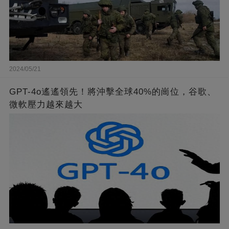
2024/05/21
GPT-4o遙遙領先！將沖擊全球40%的崗位，谷歌、
微軟壓力越來越大