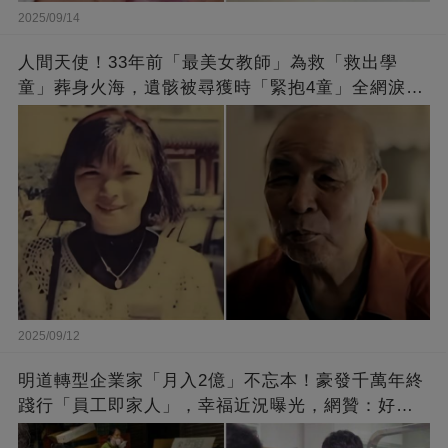
2025/09/14
人間天使！33年前「最美女教師」為救「救出學
童」葬身火海，遺骸被尋獲時「緊抱4童」全網淚
崩：真正的英雄不該被遺忘
2025/09/12
明道轉型企業家「月入2億」不忘本！豪發千萬年終
踐行「員工即家人」，幸福近況曝光，網贊：好老
闆的福報