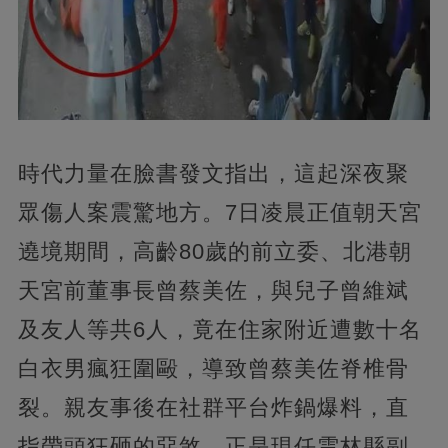
時代力量在臉書發文指出，這起深夜聚
眾傷人案震驚地方。7日凌晨正值朝天宮
遶境期間，高齡80歲的前立委、北港朝
天宮前董事長曾蔡美佐，與兒子曾維斌
及友人等共6人，竟在住家附近遭數十名
白衣男瘋狂圍毆，導致曾蔡美佐脊椎骨
裂。親友事後在社群平台炸鍋爆料，直
指帶頭狂砸的惡煞，正是現任雲林縣副