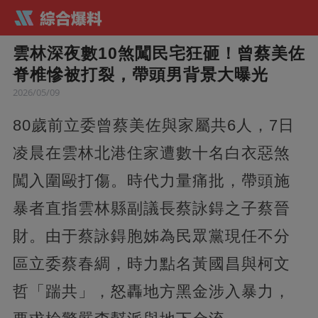
雲林深夜數10煞闖民宅狂砸！曾蔡美佐
脊椎慘被打裂，帶頭男背景大曝光
2026/05/09
80歲前立委曾蔡美佐與家屬共6人，7日
凌晨在雲林北港住家遭數十名白衣惡煞
闖入圍毆打傷。時代力量痛批，帶頭施
暴者直指雲林縣副議長蔡詠鍀之子蔡晉
財。由于蔡詠鍀胞姊為民眾黨現任不分
區立委蔡春綢，時力點名黃國昌與柯文
哲「踹共」，怒轟地方黑金涉入暴力，