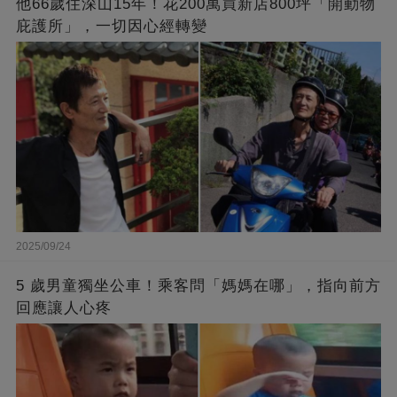
他66歲住深山15年！花200萬買新店800坪「開動物
庇護所」，一切因心經轉變
2025/09/24
5 歲男童獨坐公車！乘客問「媽媽在哪」，指向前方
回應讓人心疼