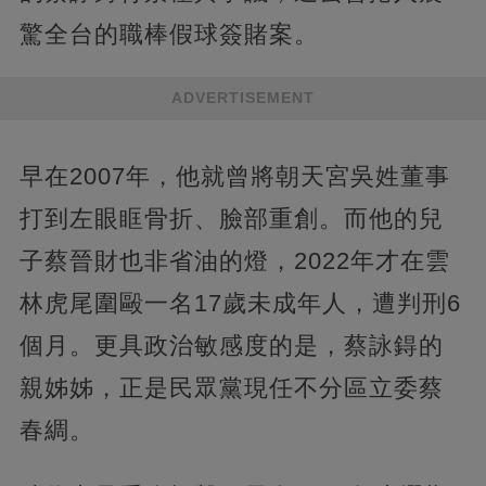
驚全台的職棒假球簽賭案。
ADVERTISEMENT
早在2007年，他就曾將朝天宮吳姓董事
打到左眼眶骨折、臉部重創。而他的兒
子蔡晉財也非省油的燈，2022年才在雲
林虎尾圍毆一名17歲未成年人，遭判刑6
個月。更具政治敏感度的是，蔡詠鍀的
親姊姊，正是民眾黨現任不分區立委蔡
春綢。