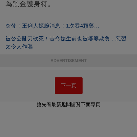
為黑金護身符。
突發！王俐人扼腕消息！1次吞4顆藥...
被公公亂刀砍死！苦命媳生前也被婆婆欺負，惡習
太令人作嘔
ADVERTISEMENT
下一頁
搶先看最新趣聞請贊下面專頁