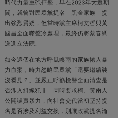
時代力量重砲抨擊，早在2023年大選期
間，就曾對民眾黨提名「黑金家族」提
出強烈質疑，但當時黨主席柯文哲與黃
國昌全面噤聲冷處理，最終仍將蔡春綢
送進立法院。
如今這個在地方呼風喚雨的家族捲入暴
力血案，時力怒嗆民眾黨「還要繼續裝
沒看見？」並嚴正呼籲檢警全面清查是
否涉入組織犯罪。同時要求柯、黃兩人
公開譴責暴力，向社會交代當初堅持提
名是否涉及利益交換，別讓政黨提名淪