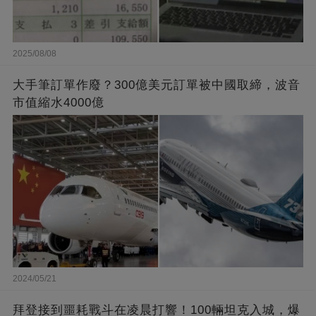
2025/08/08
大手筆訂單作廢？300億美元訂單被中國取締，波音
市值縮水4000億
2024/05/21
拜登接到噩耗戰斗在凌晨打響！100輛坦克入城，爆