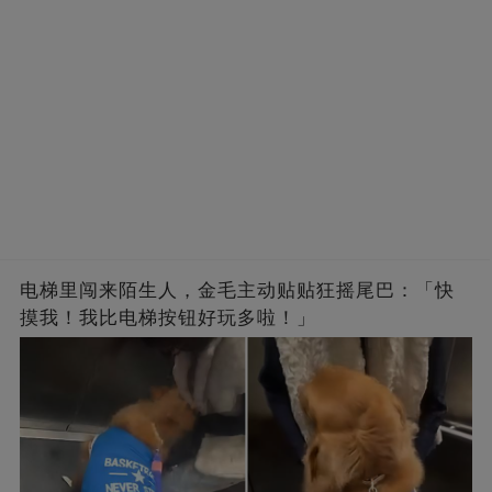
电梯里闯来陌生人，金毛主动贴贴狂摇尾巴：「快
摸我！我比电梯按钮好玩多啦！」