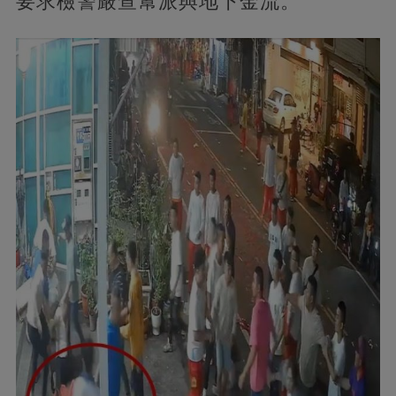
要求檢警嚴查幫派與地下金流。