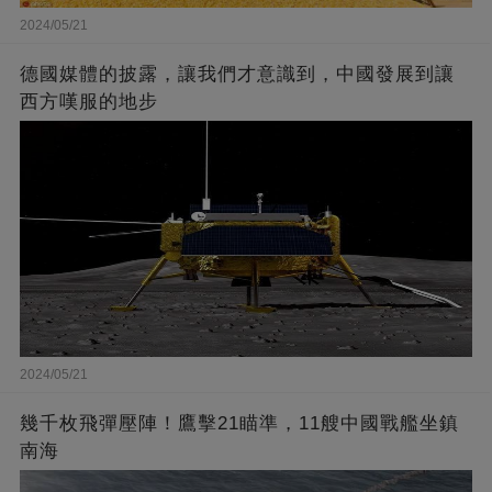
2024/05/21
德國媒體的披露，讓我們才意識到，中國發展到讓
西方嘆服的地步
2024/05/21
幾千枚飛彈壓陣！鷹擊21瞄準，11艘中國戰艦坐鎮
南海