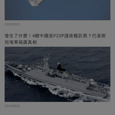
2024/05/21
發生了什麼！4艘中國造F22P護衛艦趴窩？巴基斯
坦海軍揭露真相
2024/05/21