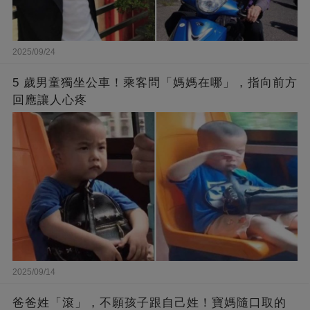
2025/09/24
5 歲男童獨坐公車！乘客問「媽媽在哪」，指向前方
回應讓人心疼
2025/09/14
爸爸姓「滾」，不願孩子跟自己姓！寶媽隨口取的