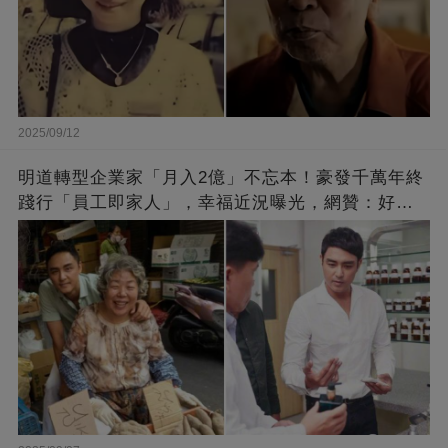
2025/09/12
明道轉型企業家「月入2億」不忘本！豪發千萬年終
踐行「員工即家人」，幸福近況曝光，網贊：好老
闆的福報