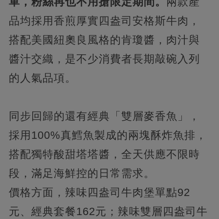
單，粉絲再也不用搶限定期間。
兩款產
品均採用香煎厚實四盎司安格斯牛肉，
搭配美國紐奧良風格的肯瓊醬，肉汁與
醬汁交織，是不少消費者長期敲碗入列
的人氣品項。
同步回歸的還有經典「雙層麥香魚」，
採用100%真鱈魚製成的兩塊酥炸魚排，
搭配獨特酸甜塔塔醬，全天供應不限時
段，滿足海鮮控的日常需求。
價格方面，辣味四盎司牛肉堡單點92
元、經典套餐162元；辣味雙層四盎司牛