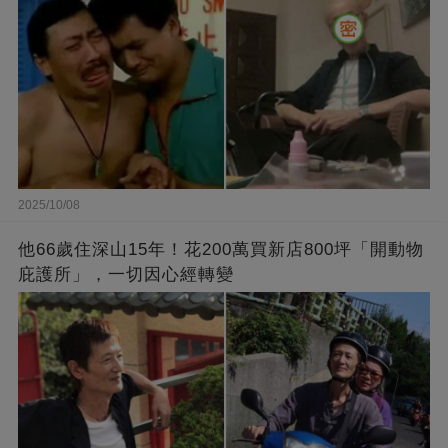
2025/10/08
他66歲住深山15年！花200萬買新店800坪「開動物
庇護所」，一切因心經轉變