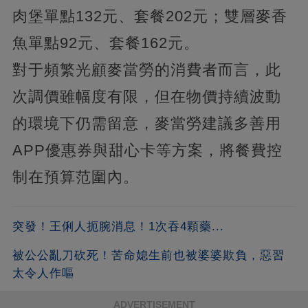
肉堡單點132元、套餐202元；雙層麥香
魚單點92元、套餐162元。
對于頻繁光顧麥當勞的消費者而言，此
次調價雖幅度有限，但在物價持續波動
的環境下仍需留意，麥當勞建議多善用
APP優惠券與甜心卡等方案，將餐費控
制在預算范圍內。
突發！王俐人扼腕消息！1次吞4顆藥...
被公公亂刀砍死！苦命媳生前也被婆婆欺負，惡習
太令人作嘔
ADVERTISEMENT