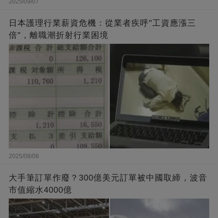
2025/09/07
日本護理行業薪資危機：從業者疾呼"工資應漲三
倍"，離職潮折射行業困境
2025/08/08
大手筆訂單作廢？300億美元訂單被中國取締，波音
市值縮水4000億