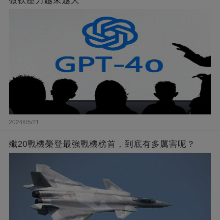
微軟壓力越來越大
2024/05/21
殲20戰機榮登最強戰機榜首，到底有多厲害呢？