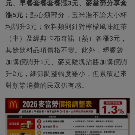
元、早餐套餐套餐漲3元、麥當勞分享盒
漲5元；
點心類部分，玉米湯不論大小杯
均調升3元；飲料類則針對檸檬風味紅茶
（中）及經典卡布奇諾（熱）各漲3元，
其餘飲料品項價格不變。此外，塑膠袋
加購價調升1元、麥克雞塊沾醬加購價調
升2元，細節調整幅度雖小，但累積起來
對頻繁消費的民眾仍有感。