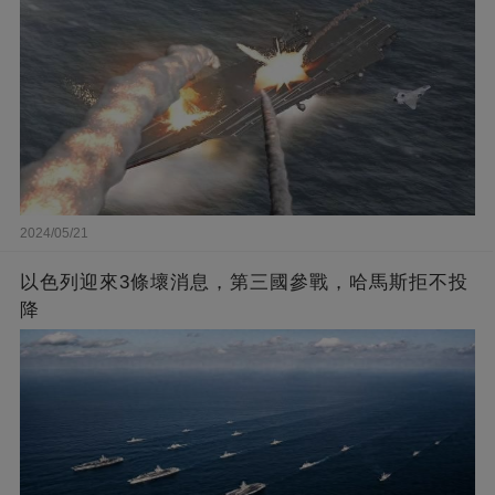
2024/05/21
以色列迎來3條壞消息，第三國參戰，哈馬斯拒不投
降