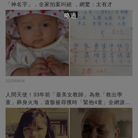
「神名字」，全家拍案叫絕 ，網驚：太有才
略過
2025/09/14
人間天使！33年前「最美女教師」為救「救出學
童」葬身火海，遺骸被尋獲時「緊抱4童」全網淚
崩：真正的英雄不該被遺忘