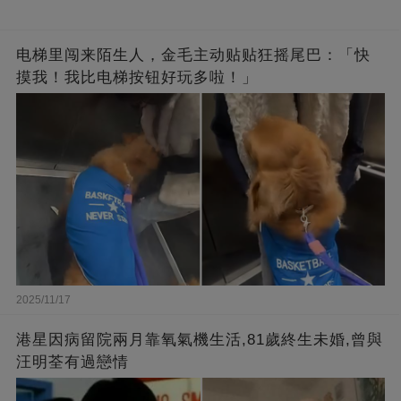
电梯里闯来陌生人，金毛主动贴贴狂摇尾巴：「快
摸我！我比电梯按钮好玩多啦！」
2025/11/17
港星因病留院兩月靠氧氣機生活,81歲終生未婚,曾與
汪明荃有過戀情