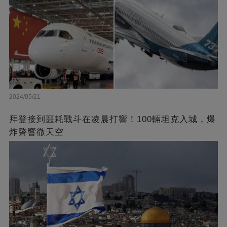
2024/05/21
拜登接到噩耗戰斗在凌晨打響！100輛坦克入城，爆
炸聲響徹天空