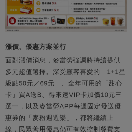
漲價、優惠方案並行
面對漲價消息，麥當勞強調將持續提供
多元超值選擇。深受顧客喜愛的「1+1星
級點50元／69元」、全年可用的「甜心
卡」買A送B、得來速VIP卡加價10元三
選一，以及麥當勞APP每週固定發送優
惠券的「麥粉週週樂」，都將繼續上
線，民眾善用優惠仍可有效控制餐費支