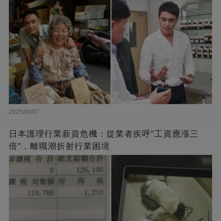
闆的福報
2025/09/07
日本護理行業薪資危機：從業者疾呼"工資應漲三
倍"，離職潮折射行業困境