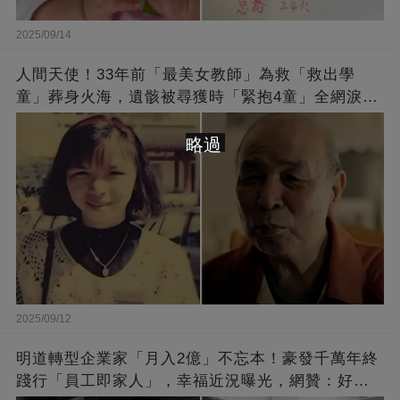
2025/09/14
人間天使！33年前「最美女教師」為救「救出學
童」葬身火海，遺骸被尋獲時「緊抱4童」全網淚
崩：真正的英雄不該被遺忘
略過
2025/09/12
明道轉型企業家「月入2億」不忘本！豪發千萬年終
踐行「員工即家人」，幸福近況曝光，網贊：好老