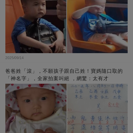
2025/09/14
爸爸姓「滾」，不願孩子跟自己姓！寶媽隨口取的
「神名字」，全家拍案叫絕 ，網驚：太有才