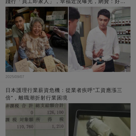
踐行「員工即家人」，幸福近況曝光，網贊：好老
闆的福報
2025/09/07
日本護理行業薪資危機：從業者疾呼"工資應漲三
倍"，離職潮折射行業困境