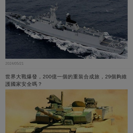
2024/05/21
世界大戰爆發，200億一個的重裝合成旅，29個夠維
護國家安全嗎？