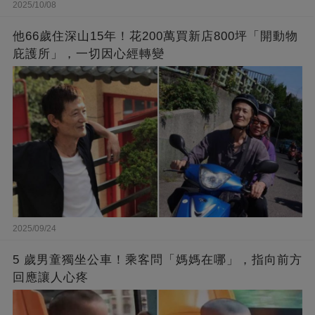
2025/10/08
他66歲住深山15年！花200萬買新店800坪「開動物
庇護所」，一切因心經轉變
2025/09/24
5 歲男童獨坐公車！乘客問「媽媽在哪」，指向前方
回應讓人心疼