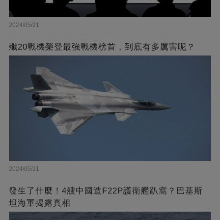
2024/05/21
殲20戰機榮登最強戰機榜首，到底有多厲害呢？
2024/05/21
發生了什麼！4艘中國造F22P護衛艦趴窩？巴基斯
坦海軍揭露真相