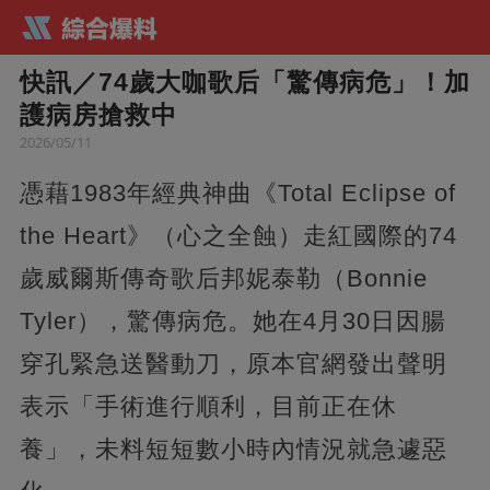
快訊／74歲大咖歌后「驚傳病危」！加
護病房搶救中
2026/05/11
憑藉1983年經典神曲《Total Eclipse of
the Heart》（心之全蝕）走紅國際的74
歲威爾斯傳奇歌后邦妮泰勒（Bonnie
Tyler），驚傳病危。她在4月30日因腸
穿孔緊急送醫動刀，原本官網發出聲明
表示「手術進行順利，目前正在休
養」，未料短短數小時內情況就急遽惡