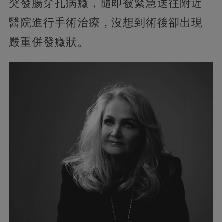
突發腸穿孔病癥，隨即被緊急送往附近
醫院進行手術治療，沒想到術後卻出現
嚴重併發癥狀。