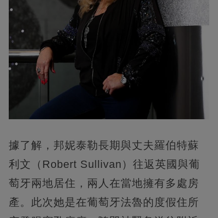
據了解，邦妮泰勒長期與丈夫羅伯特蘇
利文（Robert Sullivan）往返英國與葡
萄牙兩地居住，兩人在當地擁有多處房
產。此次她是在葡萄牙法魯的度假住所