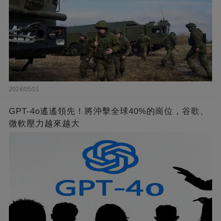
2024/05/21
GPT-4o遙遙領先！將沖擊全球40%的崗位，谷歌、
微軟壓力越來越大