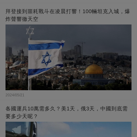
拜登接到噩耗戰斗在凌晨打響！100輛坦克入城，爆
炸聲響徹天空
2024/05/21
各國運兵10萬需多久？美1天，俄3天，中國到底需
要多少天呢？