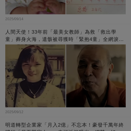
2025/09/14
人間天使！33年前「最美女教師」為救「救出學
童」葬身火海，遺骸被尋獲時「緊抱4童」全網淚
崩：真正的英雄不該被遺忘
2025/09/12
明道轉型企業家「月入2億」不忘本！豪發千萬年終