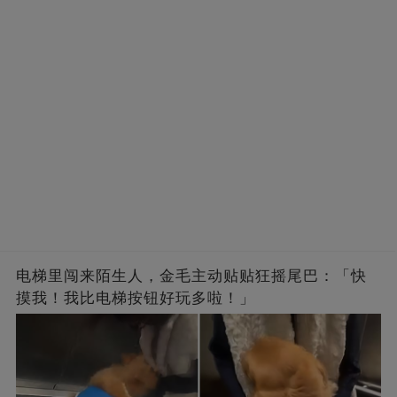
电梯里闯来陌生人，金毛主动贴贴狂摇尾巴：「快
摸我！我比电梯按钮好玩多啦！」