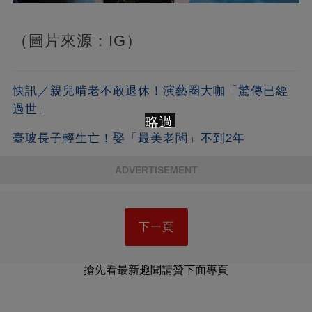
（圖片來源：IG）
快訊／親兒啃老不敢退休！演藝圈大咖「驚傳已經
過世」
略過
臺玻長子輕生亡！娶「最美老闆」不到2年
ADVERTISEMENT
下一頁
搶先看最新趣聞請贊下面專頁