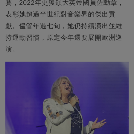
賽，2022年更獲頒大英帝國員佐勳章，
表彰她超過半世紀對音樂界的傑出貢
獻。儘管年過七旬，她仍持續演出並維
持運動習慣，原定今年還要展開歐洲巡
演。