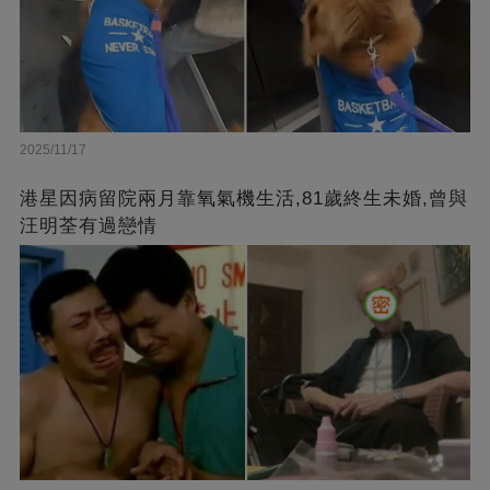
2025/11/17
港星因病留院兩月靠氧氣機生活,81歲終生未婚,曾與
汪明荃有過戀情