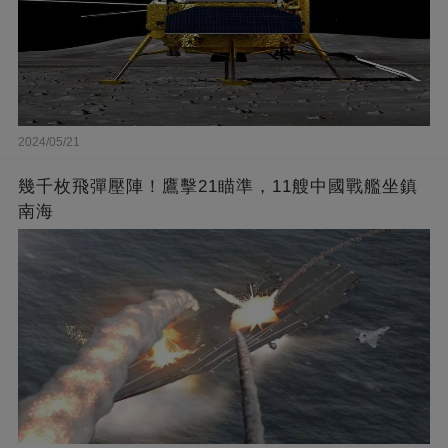
2024/05/21
幾千枚飛彈壓陣！鷹擊21瞄準，11艘中國戰艦坐鎮
南海