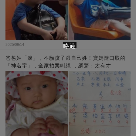
略過
2025/09/14
爸爸姓「滾」，不願孩子跟自己姓！寶媽隨口取的
「神名字」，全家拍案叫絕 ，網驚：太有才