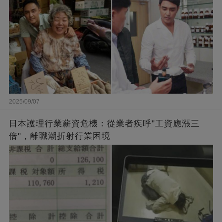
2025/09/07
日本護理行業薪資危機：從業者疾呼"工資應漲三
倍"，離職潮折射行業困境