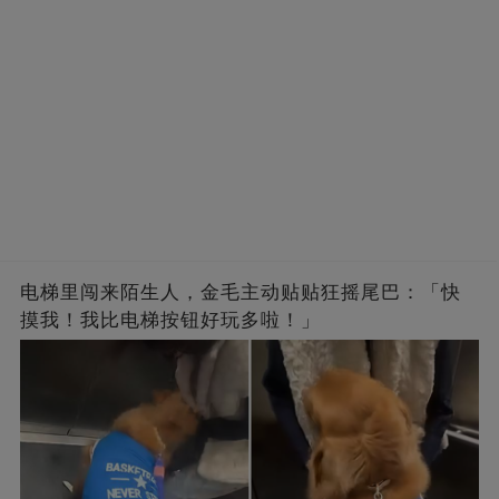
电梯里闯来陌生人，金毛主动贴贴狂摇尾巴：「快
摸我！我比电梯按钮好玩多啦！」