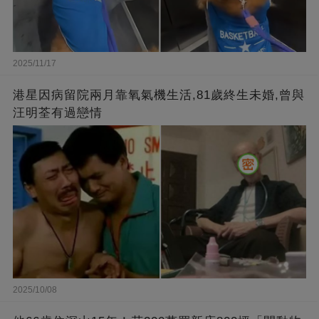
2025/11/17
港星因病留院兩月靠氧氣機生活,81歲終生未婚,曾與
汪明荃有過戀情
2025/10/08