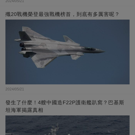
2024/05/21
殲20戰機榮登最強戰機榜首，到底有多厲害呢？
2024/05/21
發生了什麼！4艘中國造F22P護衛艦趴窩？巴基斯
坦海軍揭露真相