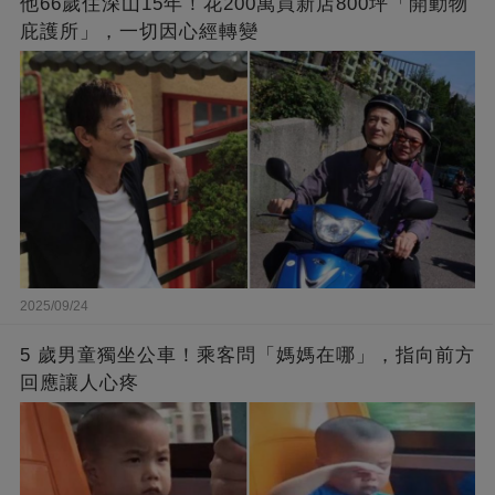
他66歲住深山15年！花200萬買新店800坪「開動物
庇護所」，一切因心經轉變
2025/09/24
5 歲男童獨坐公車！乘客問「媽媽在哪」，指向前方
回應讓人心疼