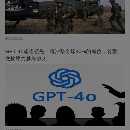
2024/05/21
GPT-4o遙遙領先！將沖擊全球40%的崗位，谷歌、
微軟壓力越來越大