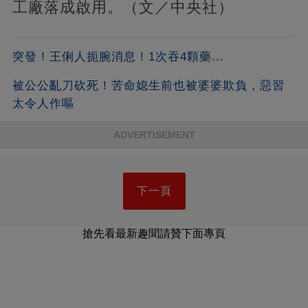
工廠落成啟用。（文／中央社）
突發！王俐人扼腕消息！1次吞4顆藥...
被公公亂刀砍死！苦命媳生前也被婆婆欺負，惡習
太令人作嘔
ADVERTISEMENT
下一頁
搶先看最新趣聞請贊下面專頁