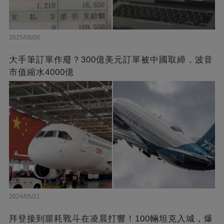
2025/08/08
大手筆訂單作廢？300億美元訂單被中國取締，波音
市值縮水4000億
2024/05/21
拜登接到噩耗戰斗在凌晨打響！100輛坦克入城，爆