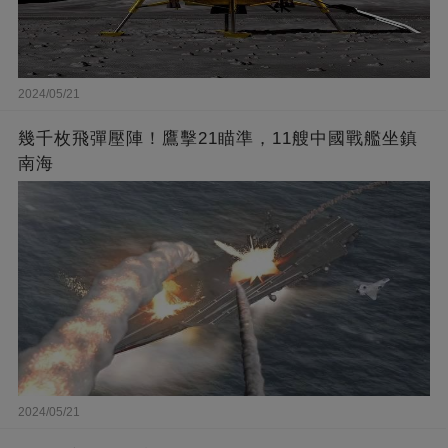
2024/05/21
幾千枚飛彈壓陣！鷹擊21瞄準，11艘中國戰艦坐鎮
南海
2024/05/21