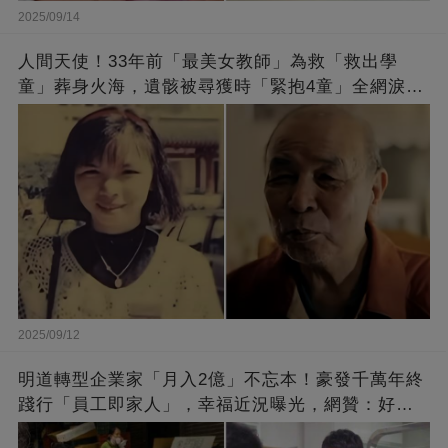
2025/09/14
人間天使！33年前「最美女教師」為救「救出學
童」葬身火海，遺骸被尋獲時「緊抱4童」全網淚
崩：真正的英雄不該被遺忘
2025/09/12
明道轉型企業家「月入2億」不忘本！豪發千萬年終
踐行「員工即家人」，幸福近況曝光，網贊：好老
闆的福報