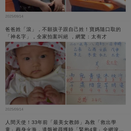
2025/09/14
爸爸姓「滾」，不願孩子跟自己姓！寶媽隨口取的
「神名字」，全家拍案叫絕 ，網驚：太有才
2025/09/14
人間天使！33年前「最美女教師」為救「救出學
童」葬身火海，遺骸被尋獲時「緊抱4童」全網淚