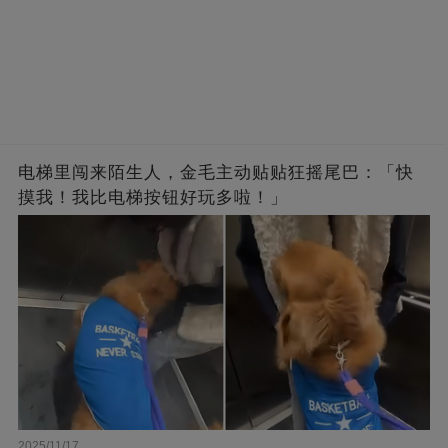
电梯里闯来陌生人，金毛主动贴贴狂摇尾巴：「快
摸我！我比电梯按钮好玩多啦！」
2025/11/17