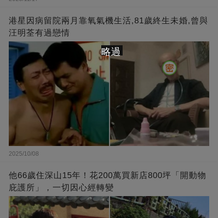
港星因病留院兩月靠氧氣機生活,81歲終生未婚,曾與
汪明荃有過戀情
略過
2025/10/08
他66歲住深山15年！花200萬買新店800坪「開動物
庇護所」，一切因心經轉變