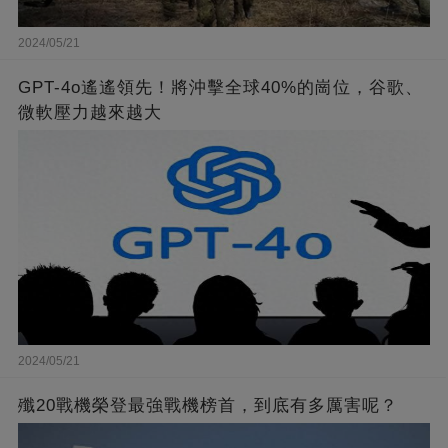
2024/05/21
GPT-4o遙遙領先！將沖擊全球40%的崗位，谷歌、
微軟壓力越來越大
2024/05/21
殲20戰機榮登最強戰機榜首，到底有多厲害呢？