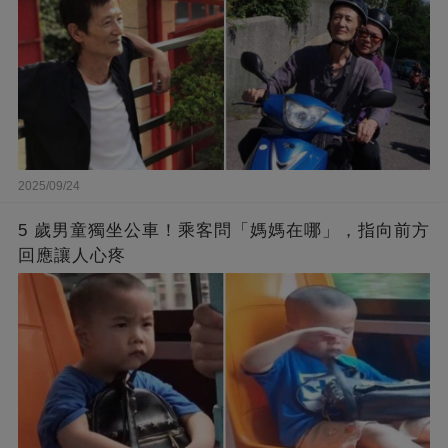
2025/09/24
5 歲男童獨坐公車！乘客問「媽媽在哪」，指向前方
回應讓人心疼