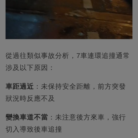
從過往類似事故分析，7車連環追撞通常
涉及以下原因：
車距過近
：未保持安全距離，前方突發
狀況時反應不及
變換車道不當
：未注意後方來車，強行
切入導致後車追撞