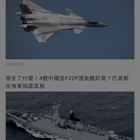
2024/05/21
發生了什麼！4艘中國造F22P護衛艦趴窩？巴基斯
坦海軍揭露真相