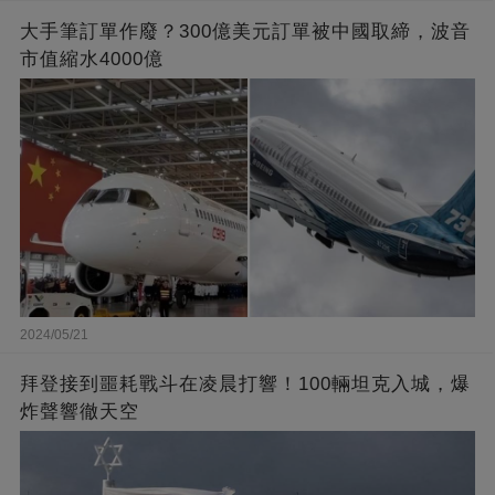
大手筆訂單作廢？300億美元訂單被中國取締，波音
市值縮水4000億
2024/05/21
拜登接到噩耗戰斗在凌晨打響！100輛坦克入城，爆
炸聲響徹天空