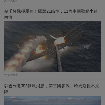
2024/05/21
幾千枚飛彈壓陣！鷹擊21瞄準，11艘中國戰艦坐鎮
南海
2024/05/21
以色列迎來3條壞消息，第三國參戰，哈馬斯拒不投
降