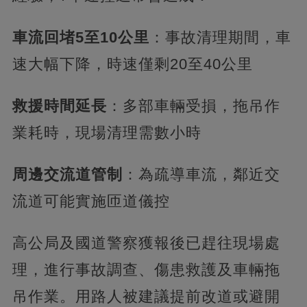
車流回堵5至10公里
：事故清理期間，車
速大幅下降，時速僅剩20至40公里
救援時間延長
：多部車輛受損，拖吊作
業耗時，現場清理需數小時
周邊交流道管制
：為疏導車流，鄰近交
流道可能實施匝道儀控
高公局及國道警察獲報後已趕往現場處
理，進行事故調查、傷患救護及車輛拖
吊作業。用路人被建議提前改道或避開