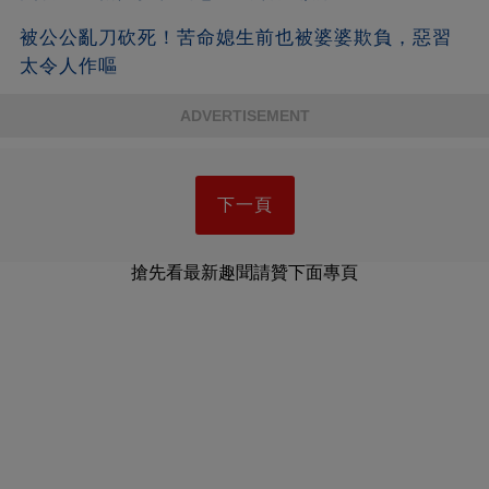
被公公亂刀砍死！苦命媳生前也被婆婆欺負，惡習
太令人作嘔
ADVERTISEMENT
下一頁
搶先看最新趣聞請贊下面專頁