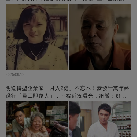
崩：真正的英雄不該被遺忘
2025/09/12
明道轉型企業家「月入2億」不忘本！豪發千萬年終
踐行「員工即家人」，幸福近況曝光，網贊：好老
闆的福報