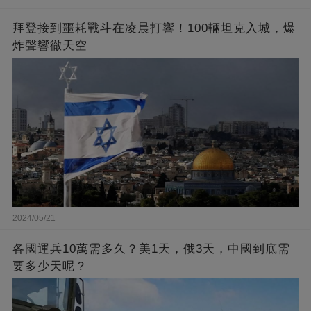
拜登接到噩耗戰斗在凌晨打響！100輛坦克入城，爆
炸聲響徹天空
2024/05/21
各國運兵10萬需多久？美1天，俄3天，中國到底需
要多少天呢？