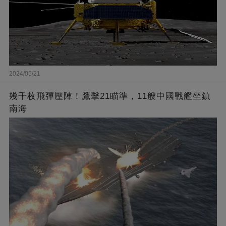
2024/05/21
幾千枚飛彈壓陣！鷹擊21瞄準，11艘中國戰艦坐鎮
南海