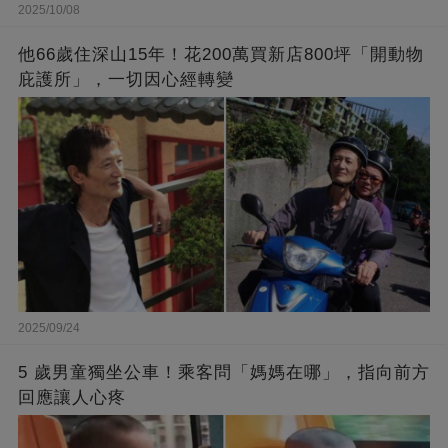
2025/10/08
他66歲住深山15年！花200萬買新店800坪「開動物
庇護所」，一切因心經轉變
2025/09/24
5 歲男童獨坐公車！乘客問「媽媽在哪」，指向前方
回應讓人心疼