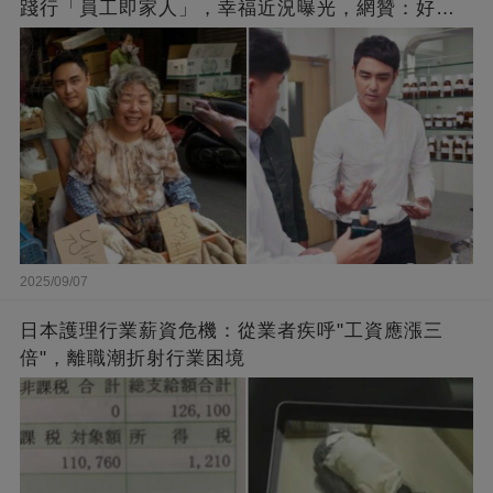
踐行「員工即家人」，幸福近況曝光，網贊：好老
闆的福報
2025/09/07
日本護理行業薪資危機：從業者疾呼"工資應漲三
倍"，離職潮折射行業困境