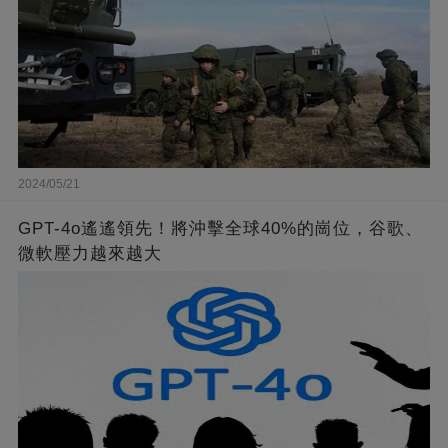
2024/05/21
GPT-4o遙遙領先！將沖擊全球40%的崗位，谷歌、
微軟壓力越來越大