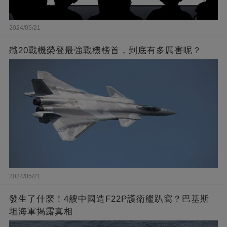
2024/05/21
殲20戰機榮登最強戰機榜首，到底有多厲害呢？
2024/05/21
發生了什麼！4艘中國造F22P護衛艦趴窩？巴基斯
坦海軍揭露真相