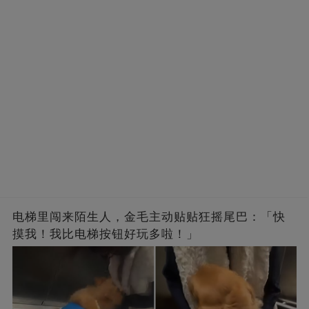
电梯里闯来陌生人，金毛主动贴贴狂摇尾巴：「快
摸我！我比电梯按钮好玩多啦！」