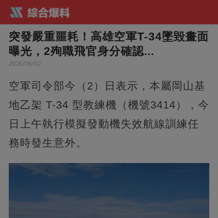
突發嚴重噩耗！高雄空軍T-34墜毀畫面
曝光，2殉職飛官身分確認...
2026/06/02
空軍司令部今（2）日表示，本屬岡山基
地乙架 T-34 型教練機（機號3414），今
日上午執行模擬發動機失效航線訓練任
務時發生意外。