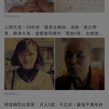
2025/09/14
人間天使！33年前「最美女教師」為救「救出學
童」葬身火海，遺骸被尋獲時「緊抱4童」全網淚
崩：真正的英雄不該被遺忘
2025/09/12
明道轉型企業家「月入2億」不忘本！豪發千萬年終