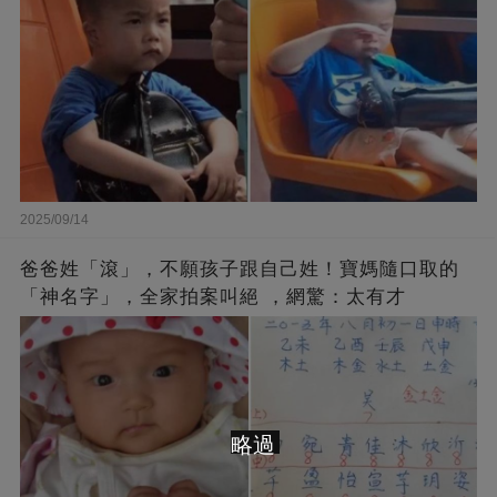
2025/09/14
爸爸姓「滾」，不願孩子跟自己姓！寶媽隨口取的
「神名字」，全家拍案叫絕 ，網驚：太有才
略過