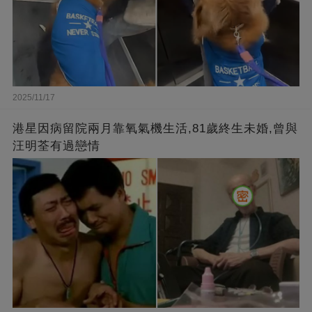
2025/11/17
港星因病留院兩月靠氧氣機生活,81歲終生未婚,曾與
汪明荃有過戀情