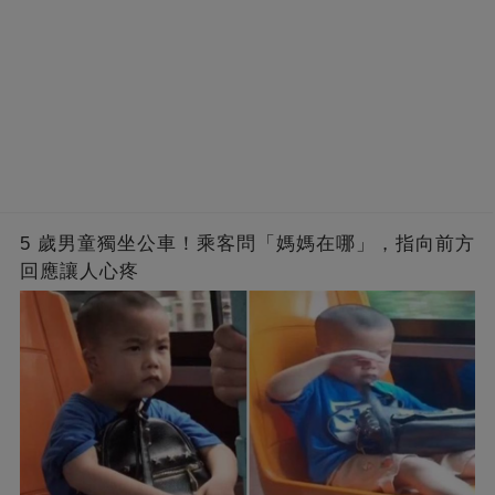
5 歲男童獨坐公車！乘客問「媽媽在哪」，指向前方
回應讓人心疼