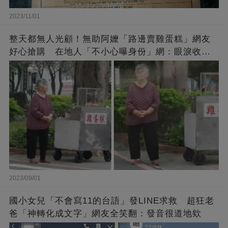
2023/11/01
整天都無人光顧！無助阿嬤「路邊賣雞蛋糕」網友
好心搶購 在地人「不小心曝身份」網：眼淚收回
來了
2023/09/01
國小女兒「不會寫11的台語」發LINE求救 超狂老
爸「神轉化成文字」網友全笑翻：發音很道地欸