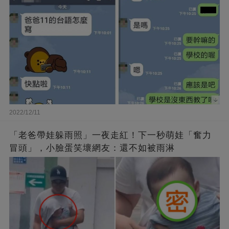
2022/12/11
「老爸帶娃躲雨照」一夜走紅！下一秒萌娃「奮力
冒頭」，小臉蛋笑壞網友：還不如被雨淋