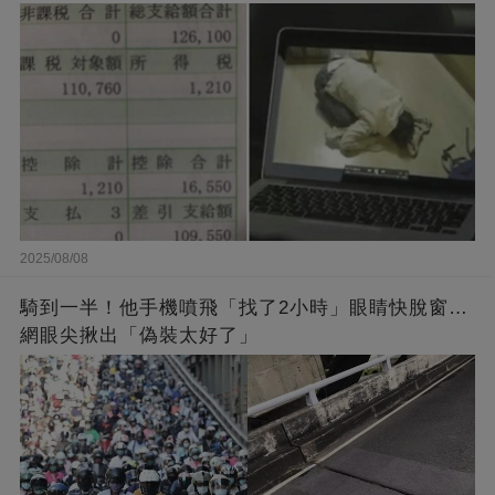
2025/08/08
騎到一半！他手機噴飛「找了2小時」眼睛快脫窗…
網眼尖揪出「偽裝太好了」