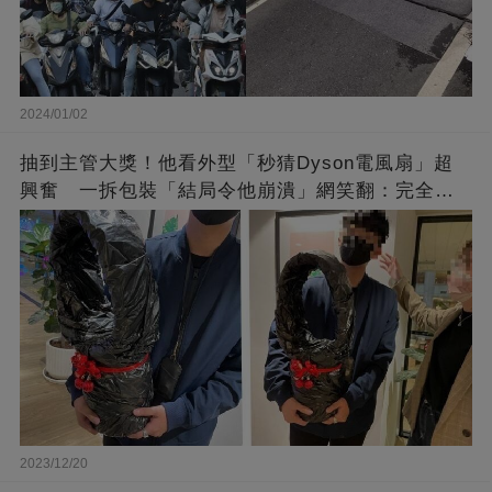
2024/01/02
抽到主管大獎！他看外型「秒猜Dyson電風扇」超
興奮 一拆包裝「結局令他崩潰」網笑翻：完全想
不到～
2023/12/20