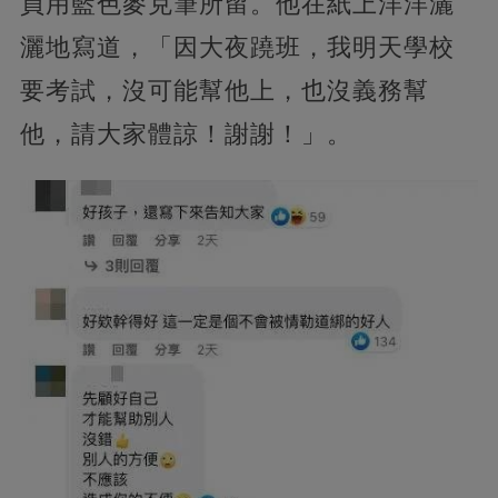
員用藍色麥克筆所留。他在紙上洋洋灑
灑地寫道，「因大夜蹺班，我明天學校
要考試，沒可能幫他上，也沒義務幫
他，請大家體諒！謝謝！」。