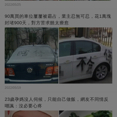
2022/05/25
90萬買的車位屢屢被霸占，業主忍無可忍，花1萬塊
封堵900天，對方苦求饒太療愈
2022/05/19
23歲孕媽沒人伺候，只能自己做飯，網友不同情反
嘲諷：沒必要心疼