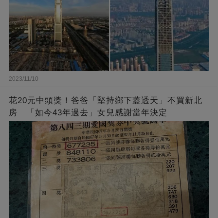
2023/11/10
花20元中頭獎！爸爸「堅持鄉下蓋透天」不買新北
房 「如今43年過去」女兒感謝當年決定