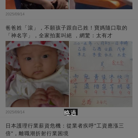
2025/09/14
爸爸姓「滾」，不願孩子跟自己姓！寶媽隨口取的
「神名字」，全家拍案叫絕 ，網驚：太有才
略過
2025/09/14
日本護理行業薪資危機：從業者疾呼"工資應漲三
倍"，離職潮折射行業困境