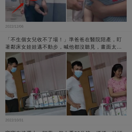
2022/12/06
「不生個女兒收不了場！」準爸爸在醫院陪產，盯
著鄰床女娃娃邁不動步，喊他都沒聽見，畫面太有
愛了！
2022/10/31