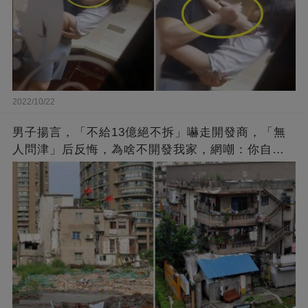
2022/10/22
男子揚言，「不給13億絕不拆」嚇走開發商，「無
人問津」后反悔，為啥不開發我家，網嘲：你自己
找的