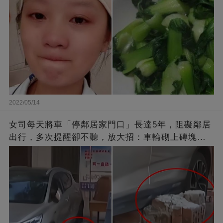
2022/05/14
女司每天將車「停鄰居家門口」長達5年，阻礙鄰居
出行，多次提醒卻不聽，放大招：車輪砌上磚塊，
你別想走了