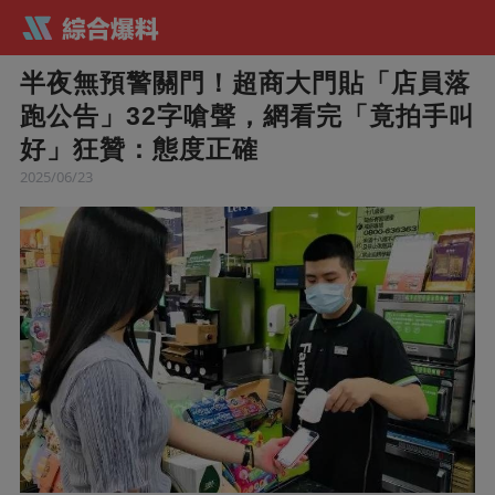
半夜無預警關門！超商大門貼「店員落
跑公告」32字嗆聲，網看完「竟拍手叫
好」狂贊：態度正確
2025/06/23