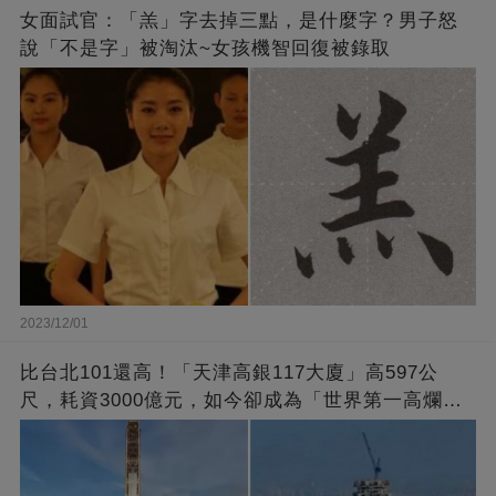
女面試官：「羔」字去掉三點，是什麼字？男子怒
說「不是字」被淘汰~女孩機智回復被錄取
2023/12/01
比台北101還高！「天津高銀117大廈」高597公
尺，耗資3000億元，如今卻成為「世界第一高爛尾
樓」