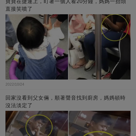
寶寶在捷運上，盯著一個人看20分鐘，媽媽一抬頭
直接笑噴了
2022/10/24
回家沒看到父女倆，順著聲音找到廚房，媽媽頓時
沒法淡定了