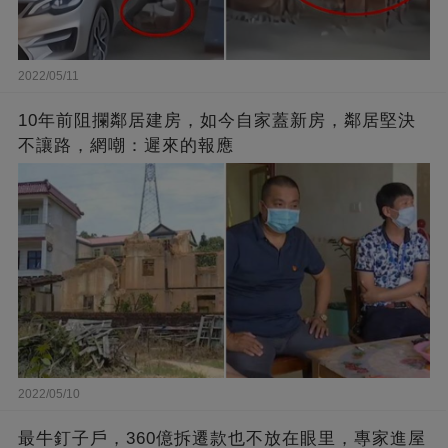
2022/05/11
10年前阻攔鄰居建房，如今自家蓋新房，鄰居堅決
不讓路，網嘲：遲來的報應
2022/05/10
最牛釘子戶，360億拆遷款也不放在眼里，專家進屋