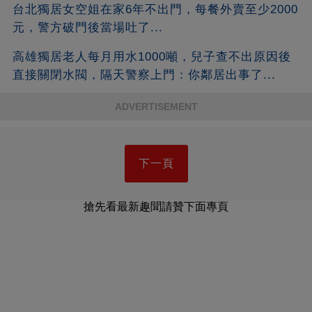
台北獨居女空姐在家6年不出門，每餐外賣至少2000
元，警方破門後當場吐了...
高雄獨居老人每月用水1000噸，兒子查不出原因後
直接關閉水閥，隔天警察上門：你鄰居出事了...
ADVERTISEMENT
下一頁
搶先看最新趣聞請贊下面專頁