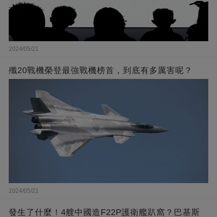
2024/05/21
殲20戰機榮登最強戰機榜首，到底有多厲害呢？
2024/05/21
發生了什麼！4艘中國造F22P護衛艦趴窩？巴基斯