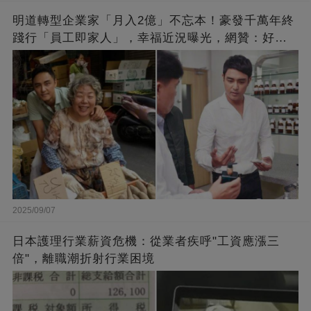
明道轉型企業家「月入2億」不忘本！豪發千萬年終
踐行「員工即家人」，幸福近況曝光，網贊：好老
闆的福報
2025/09/07
日本護理行業薪資危機：從業者疾呼"工資應漲三
倍"，離職潮折射行業困境