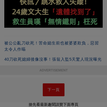
被公公亂刀砍死！苦命媳生前也被婆婆欺負，惡習
太令人作嘔
40刀砍死媳婦後像沒事！張翁入監5天驚人現況曝光
ADVERTISEMENT
下一頁
搶先看最新趣聞請贊下面專頁