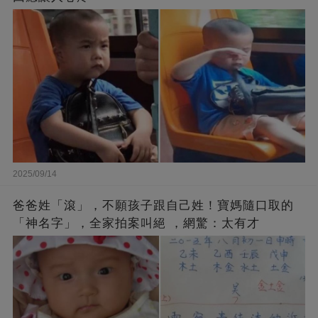
2025/09/14
爸爸姓「滾」，不願孩子跟自己姓！寶媽隨口取的
「神名字」，全家拍案叫絕 ，網驚：太有才