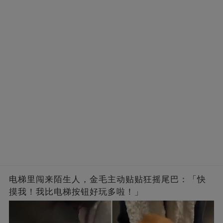
电梯里闯来陌生人，金毛主动贴贴狂摇尾巴：「快
摸我！我比电梯按钮好玩多啦！」