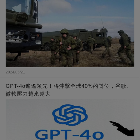
2024/05/21
GPT-4o遙遙領先！將沖擊全球40%的崗位，谷歌、
微軟壓力越來越大