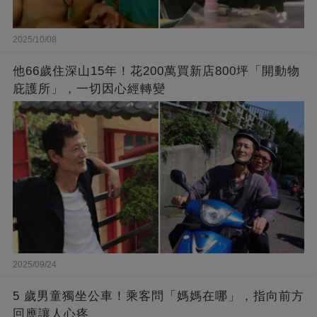
2025/10/08
他66歲住深山15年！花200萬買新店800坪「開動物
庇護所」，一切因心經轉變
2025/09/24
5 歲男童獨坐公車！乘客問「媽媽在哪」，指向前方
回應讓人心疼