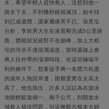
水，希望年輕人趕快救人，沒想到他一
跳水下去，不到幾秒鐘就滅頂，如今找
到已成遺體，讓家屬痛哭不已。張景泓
分析，李姓男大生在凌晨剛完成5公里路
跑，體能狀況絕對不在巔峰，加上大稻
埕的河水不僅混濁湍急，當時還碰上會
將人往外帶的漲潮時段。在這些極端不
利的條件下，想要徒手將一名體力耗盡
的成年人拖回岸邊，困難度實在太高太
高了。他也指出，許多人誤以為在游泳
池能輕鬆遊個一、兩千公尺，到開放水
域救人就沒問題，但這種觀念根本大錯