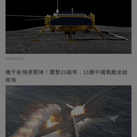
2024/05/21
幾千枚飛彈壓陣！鷹擊21瞄準，11艘中國戰艦坐鎮
南海