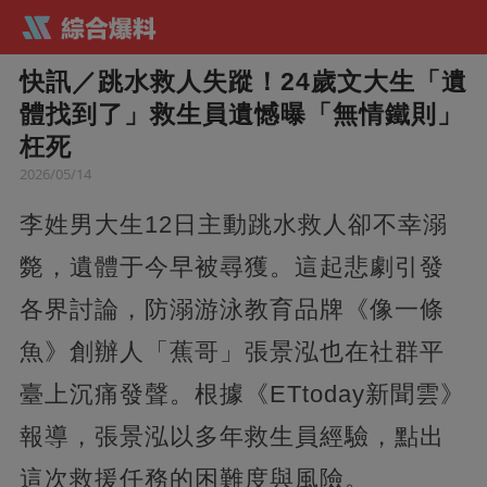
快訊／跳水救人失蹤！24歲文大生「遺
體找到了」救生員遺憾曝「無情鐵則」
枉死
2026/05/14
李姓男大生12日主動跳水救人卻不幸溺
斃，遺體于今早被尋獲。這起悲劇引發
各界討論，防溺游泳教育品牌《像一條
魚》創辦人「蕉哥」張景泓也在社群平
臺上沉痛發聲。根據《ETtoday新聞雲》
報導，張景泓以多年救生員經驗，點出
這次救援任務的困難度與風險。