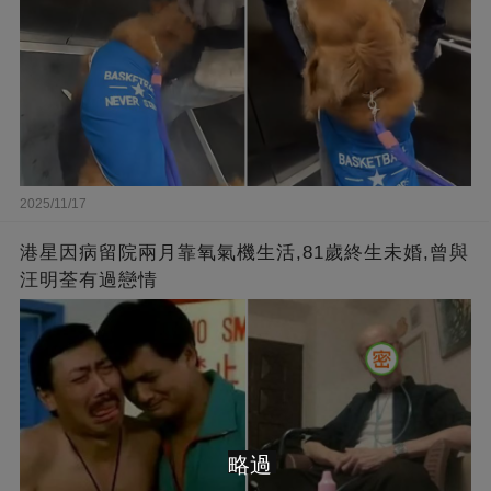
2025/11/17
港星因病留院兩月靠氧氣機生活,81歲終生未婚,曾與
汪明荃有過戀情
略過