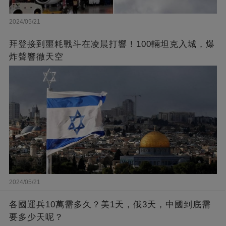
2024/05/21
拜登接到噩耗戰斗在凌晨打響！100輛坦克入城，爆
炸聲響徹天空
2024/05/21
各國運兵10萬需多久？美1天，俄3天，中國到底需
要多少天呢？