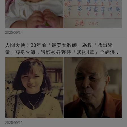
2025/09/14
人間天使！33年前「最美女教師」為救「救出學
童」葬身火海，遺骸被尋獲時「緊抱4童」全網淚
崩：真正的英雄不該被遺忘
2025/09/12