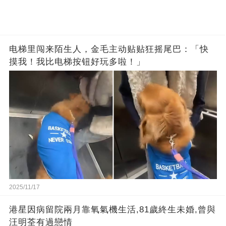
电梯里闯来陌生人，金毛主动贴贴狂摇尾巴：「快
摸我！我比电梯按钮好玩多啦！」
2025/11/17
港星因病留院兩月靠氧氣機生活,81歲終生未婚,曾與
汪明荃有過戀情