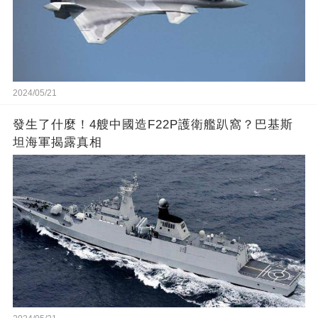
2024/05/21
發生了什麼！4艘中國造F22P護衛艦趴窩？巴基斯
坦海軍揭露真相