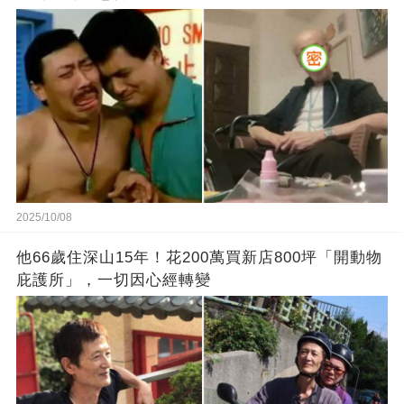
2025/10/08
他66歲住深山15年！花200萬買新店800坪「開動物
庇護所」，一切因心經轉變