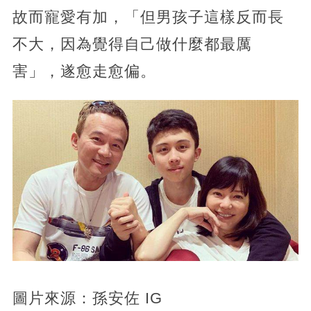
故而寵愛有加，「但男孩子這樣反而長
不大，因為覺得自己做什麼都最厲
害」，遂愈走愈偏。
圖片來源：孫安佐 IG