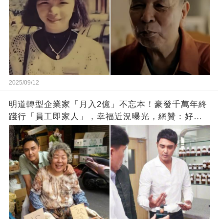
2025/09/12
明道轉型企業家「月入2億」不忘本！豪發千萬年終
踐行「員工即家人」，幸福近況曝光，網贊：好老
闆的福報