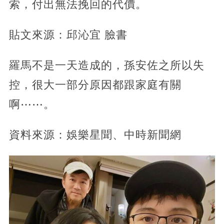
索，付出無法挽回的代價。
貼文來源：邱沁宜 臉書
羅馬不是一天造成的，孫安佐之所以失
控，很大一部分原因都跟家庭有關
啊⋯⋯。
資料來源：娛樂星聞、中時新聞網