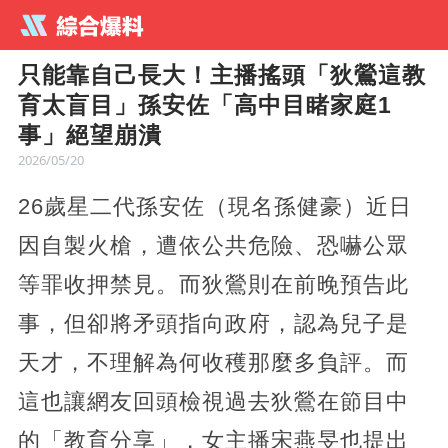
只能靠自己長大！主播搖頭「狄鶯這教
育太盲目」孫安佐「高中目睹家庭1
事」絕望崩潰
2026/05/20
26歲星二代孫安佐（現名孫健豪）近日
因自製火槍，遭依公共危險、恐嚇公眾
等罪收押禁見。而狄鶯則在前晚預告此
事，但卻將矛頭指向政府，認為兒子是
天才，不理解為何收穫那麼多負評。而
這也讓網友回頭檢視過去狄鶯在節目中
的「教育分享」，女主播宋燕旻也提出