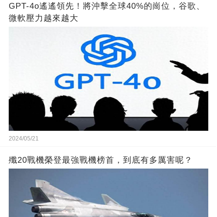
GPT-4o遙遙領先！將沖擊全球40%的崗位，谷歌、
微軟壓力越來越大
2024/05/21
殲20戰機榮登最強戰機榜首，到底有多厲害呢？