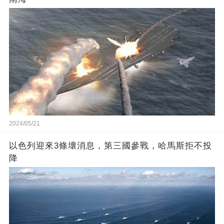
2024/05/21
以色列迎來3條壞消息，第三國參戰，哈馬斯拒不投
降