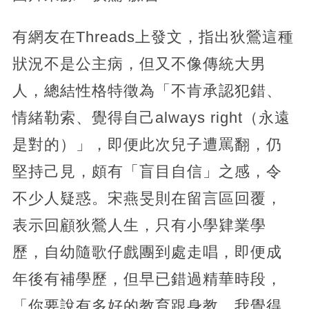
有網友在Threads上發文，指出狄鶯這種
狀況不是公主病，但又不像傳統大男
人，總結性格特徵為「不肯承認犯錯、
情緒勒索、覺得自己always right（永遠
是對的）」，即便此次兒子遭罵翻，仍
堅持己見，頗有「盲目自信」之感，令
不少人疑惑。宋燕旻則在留言區回覆，
表示回顧狄鶯人生，只有小學肄業學
歷，自幼隨歌仔戲團到處走唱，即便成
年後有補學歷，但早已錯過精華時段，
「你要說有多好的教育跟身教，我覺得