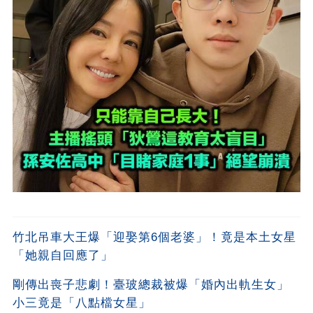
竹北吊車大王爆「迎娶第6個老婆」！竟是本土女星
「她親自回應了」
剛傳出喪子悲劇！臺玻總裁被爆「婚內出軌生女」
小三竟是「八點檔女星」