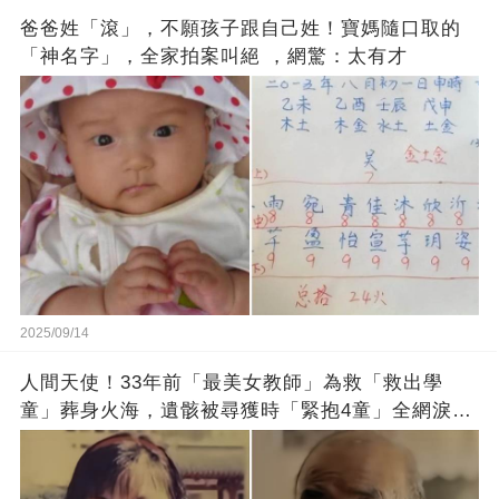
爸爸姓「滾」，不願孩子跟自己姓！寶媽隨口取的
「神名字」，全家拍案叫絕 ，網驚：太有才
2025/09/14
人間天使！33年前「最美女教師」為救「救出學
童」葬身火海，遺骸被尋獲時「緊抱4童」全網淚
崩：真正的英雄不該被遺忘