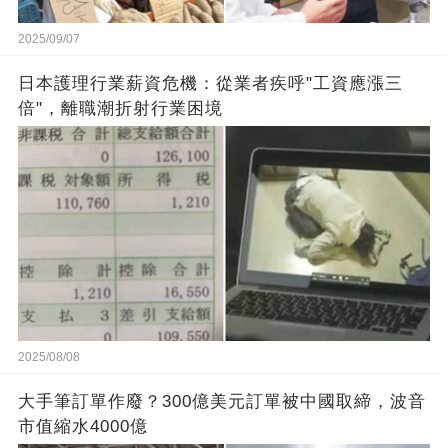
2025/09/07
日本護理行業薪資危機：從業者疾呼"工資應漲三
倍"，離職潮折射行業困境
2025/08/08
大手筆訂單作廢？300億美元訂單被中國取締，波音
市值縮水4000億