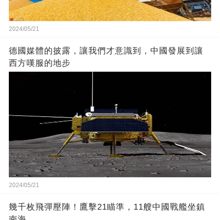
2024/05/21
德國媒體的披露，讓我們才意識到，中國發展到讓
西方嘆服的地步
2024/05/21
幾千枚飛彈壓陣！鷹擊21瞄準，11艘中國戰艦坐鎮
南海