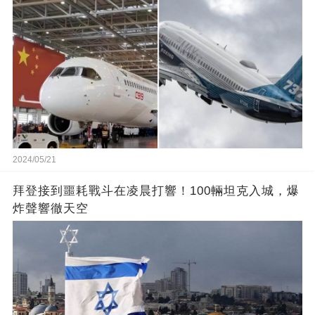
2024/05/21
拜登接到噩耗戰斗在凌晨打響！100輛坦克入城，爆
炸聲響徹天空