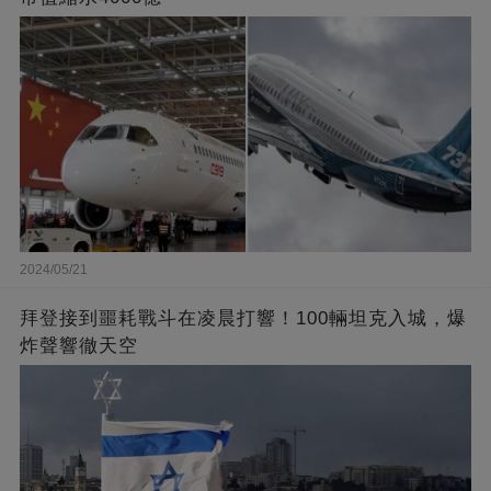
2024/05/21
拜登接到噩耗戰斗在凌晨打響！100輛坦克入城，爆
炸聲響徹天空