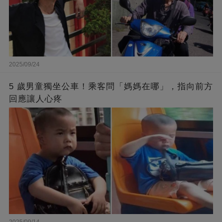
2025/09/24
5 歲男童獨坐公車！乘客問「媽媽在哪」，指向前方
回應讓人心疼