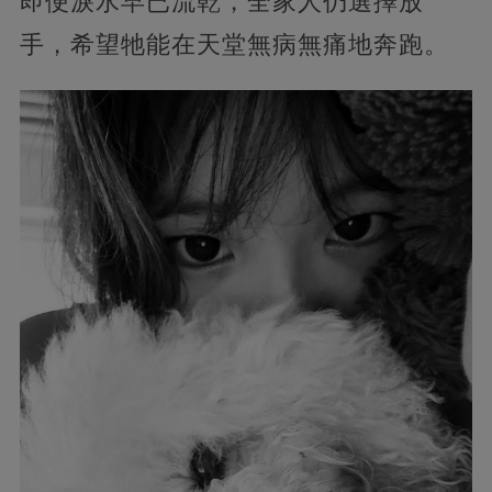
即便淚水早已流乾，全家人仍選擇放
手，希望牠能在天堂無病無痛地奔跑。