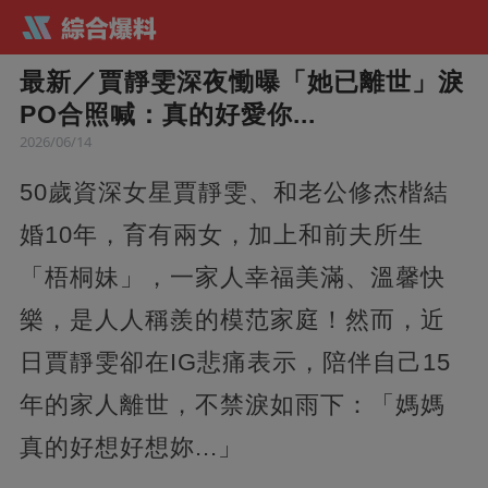
最新／賈靜雯深夜慟曝「她已離世」淚
PO合照喊：真的好愛你...
2026/06/14
50歲資深女星賈靜雯、和老公修杰楷結
婚10年，育有兩女，加上和前夫所生
「梧桐妹」，一家人幸福美滿、溫馨快
樂，是人人稱羨的模范家庭！然而，近
日賈靜雯卻在IG悲痛表示，陪伴自己15
年的家人離世，不禁淚如雨下：「媽媽
真的好想好想妳...」