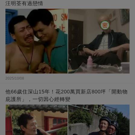
汪明荃有過戀情
2025/10/08
他66歲住深山15年！花200萬買新店800坪「開動物
庇護所」，一切因心經轉變