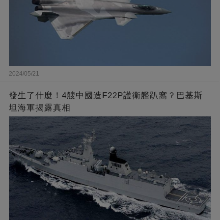
2024/05/21
發生了什麼！4艘中國造F22P護衛艦趴窩？巴基斯
坦海軍揭露真相