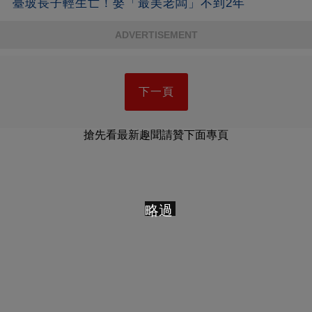
臺玻長子輕生亡！娶「最美老闆」不到2年
ADVERTISEMENT
下一頁
搶先看最新趣聞請贊下面專頁
略過