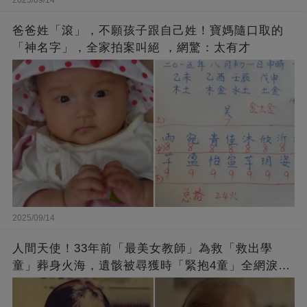
2025/09/14
爸爸姓「滾」，不願孩子跟自己姓！寶媽隨口取的
「神名字」，全家拍案叫絕 ，網驚：太有才
2025/09/14
人間天使！33年前「最美女教師」為救「救出學
童」葬身火海，遺骸被尋獲時「緊抱4童」全網淚
崩：真正的英雄不該被遺忘