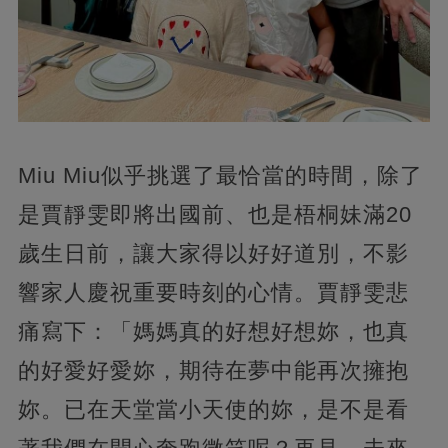
Miu Miu似乎挑選了最恰當的時間，除了
是賈靜雯即將出國前、也是梧桐妹滿20
歲生日前，讓大家得以好好道別，不影
響家人慶祝重要時刻的心情。賈靜雯悲
痛寫下：「媽媽真的好想好想妳，也真
的好愛好愛妳，期待在夢中能再次擁抱
妳。已在天堂當小天使的妳，是不是看