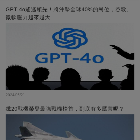
GPT-4o遙遙領先！將沖擊全球40%的崗位，谷歌、
微軟壓力越來越大
2024/05/21
殲20戰機榮登最強戰機榜首，到底有多厲害呢？