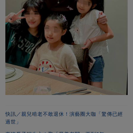
快訊／親兒啃老不敢退休！演藝圈大咖「驚傳已經
過世」