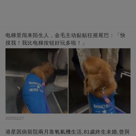
电梯里闯来陌生人，金毛主动贴贴狂摇尾巴：「快
摸我！我比电梯按钮好玩多啦！」
2025/11/17
港星因病留院兩月靠氧氣機生活,81歲終生未婚,曾與