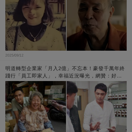
2025/09/12
明道轉型企業家「月入2億」不忘本！豪發千萬年終
踐行「員工即家人」，幸福近況曝光，網贊：好老
闆的福報