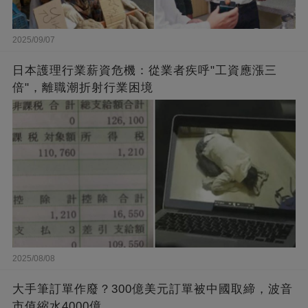
2025/09/07
日本護理行業薪資危機：從業者疾呼"工資應漲三
倍"，離職潮折射行業困境
2025/08/08
大手筆訂單作廢？300億美元訂單被中國取締，波音
市值縮水4000億