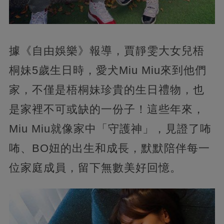
據《自由娛樂》報導，賈靜雯大女兒梧
桐妹5歲生日時，愛犬Miu Miu來到他們
家，不僅是梧桐妹珍貴的生日禮物，也
是家裡不可或缺的一份子！這些年來，
Miu Miu就像家中「守護神」，見證了咘
咘、BO妞的出生和成長，默默陪伴每一
位家庭成員，留下無數美好回憶。