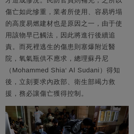
才造成慘況。民防官員則補充，之所以
傷亡如此慘重，業者所使用、容易坍塌
的高度易燃建材也是原因之一，由于使
用該物早已觸法，因此將進行後續追
責。而死裡逃生的傷患則塞爆附近醫
院，氧氣瓶供不應求，總理蘇丹尼
（Mohammed Shia‘ Al Sudani）得知
後，立刻要求內政部、衛生部竭力救
援，務必讓傷亡獲得控制。