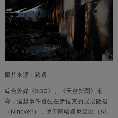
圖片來源：路透
綜合外媒《BBC》、《天空新聞》報
導，這起事件發生在伊拉克的尼尼微省
（Nineveh），位于阿哈達尼亞區（Al-