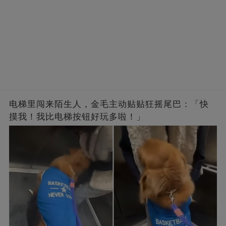
电梯里闯来陌生人，金毛主动贴贴狂摇尾巴：「快
摸我！我比电梯按钮好玩多啦！」