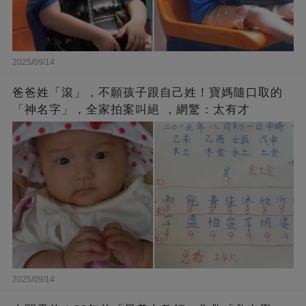
2025/09/14
爸爸姓「滾」，不願孩子跟自己姓！寶媽隨口取的
「神名字」，全家拍案叫絕 ，網驚：太有才
2025/09/14