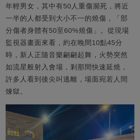
年輕男女，其中有50人重傷瀕死，將近
一半的人都受到大小不一的燒傷，「部
分傷者身體有50至60%燒傷」。從現場
監視器畫面來看，約在晚間10點45分
時，新人正隨音樂翩翩起舞，火勢突然
如流星般射入會場，剎那間快速延燒，
許多人看到後尖叫逃離，場面宛若人間
煉獄。