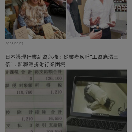
2025/09/07
日本護理行業薪資危機：從業者疾呼"工資應漲三
倍"，離職潮折射行業困境