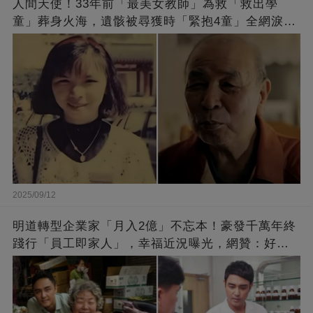
人間天使！33年前「最美女教師」為救「救出學
童」葬身火海，遺骸被尋獲時「緊抱4童」全網淚
崩：真正的英雄不該被遺忘
2025/09/12
明道轉型企業家「月入2億」不忘本！豪發千萬年終
踐行「員工即家人」，幸福近況曝光，網贊：好老
闆的福報