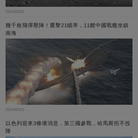
2024/05/21
幾千枚飛彈壓陣！鷹擊21瞄準，11艘中國戰艦坐鎮
南海
2024/05/21
以色列迎來3條壞消息，第三國參戰，哈馬斯拒不投
降