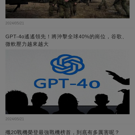
2024/05/21
GPT-4o遙遙領先！將沖擊全球40%的崗位，谷歌、
微軟壓力越來越大
2024/05/21
殲20戰機榮登最強戰機榜首，到底有多厲害呢？