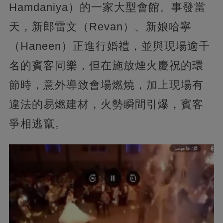
Hamdaniya）的一家大型會館。事發當
天，新郎雷文（Revan）、新娘哈寧
（Haneen）正進行婚禮，並與現場逾千
名的賓客同樂，但在施放煙火慶祝的環
節時，意外導致會場燃燒，加上現場有
違法的易燃建材，火勢瞬間引爆，賓客
爭相逃竄。