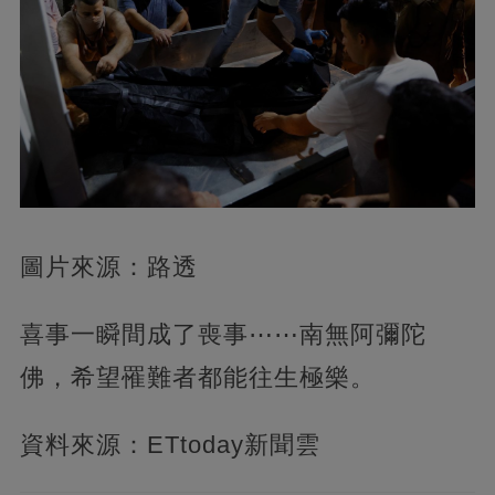
圖片來源：路透
喜事一瞬間成了喪事⋯⋯南無阿彌陀
佛，希望罹難者都能往生極樂。
資料來源：ETtoday新聞雲