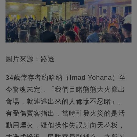
圖片來源：路透
34歲倖存者約哈納（Imad Yohana）至
今驚魂未定，「我們目睹熊熊大火竄出
會場，就連逃出來的人都慘不忍睹」。
有受傷賓客指出，當時引發火災的是活
動用煙火，疑似操作失誤射向天花板，