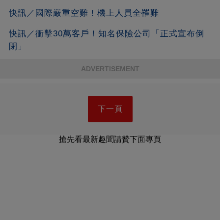
快訊／國際嚴重空難！機上人員全罹難
快訊／衝擊30萬客戶！知名保險公司「正式宣布倒
閉」
ADVERTISEMENT
下一頁
搶先看最新趣聞請贊下面專頁