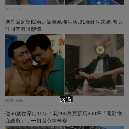
2025/11/17
港星因病留院兩月靠氧氣機生活,81歲終生未婚,曾與
汪明荃有過戀情
略過
2025/10/08
他66歲住深山15年！花200萬買新店800坪「開動物
庇護所」，一切因心經轉變