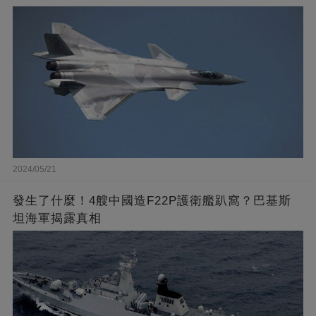
2024/05/21
發生了什麼！4艘中國造F22P護衛艦趴窩？巴基斯
坦海軍揭露真相