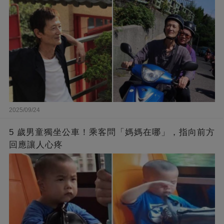
2025/09/24
5 歲男童獨坐公車！乘客問「媽媽在哪」，指向前方
回應讓人心疼