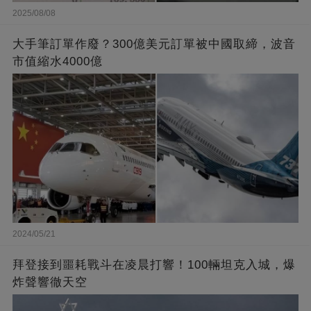
2025/08/08
大手筆訂單作廢？300億美元訂單被中國取締，波音
市值縮水4000億
2024/05/21
拜登接到噩耗戰斗在凌晨打響！100輛坦克入城，爆
炸聲響徹天空