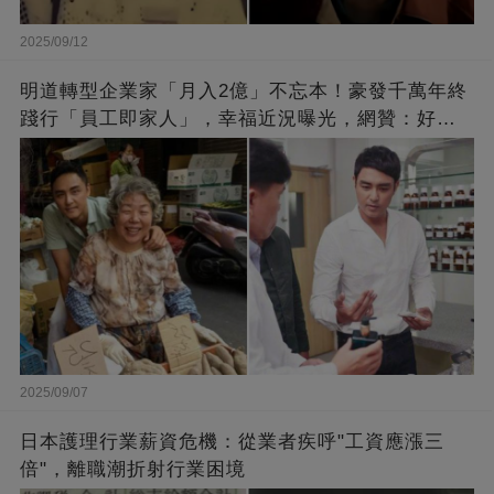
2025/09/12
明道轉型企業家「月入2億」不忘本！豪發千萬年終
踐行「員工即家人」，幸福近況曝光，網贊：好老
闆的福報
2025/09/07
日本護理行業薪資危機：從業者疾呼"工資應漲三
倍"，離職潮折射行業困境