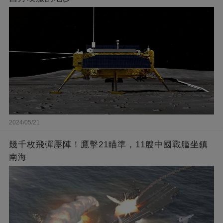
2024/05/21
幾千枚飛彈壓陣！鷹擊21瞄準，11艘中國戰艦坐鎮
南海