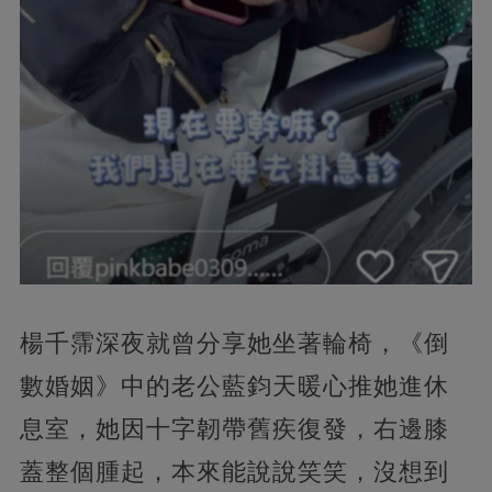
楊千霈深夜就曾分享她坐著輪椅，《倒
數婚姻》中的老公藍鈞天暖心推她進休
息室，她因十字韌帶舊疾復發，右邊膝
蓋整個腫起，本來能說說笑笑，沒想到