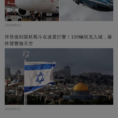
2024/05/21
拜登接到噩耗戰斗在凌晨打響！100輛坦克入城，爆
炸聲響徹天空
2024/05/21