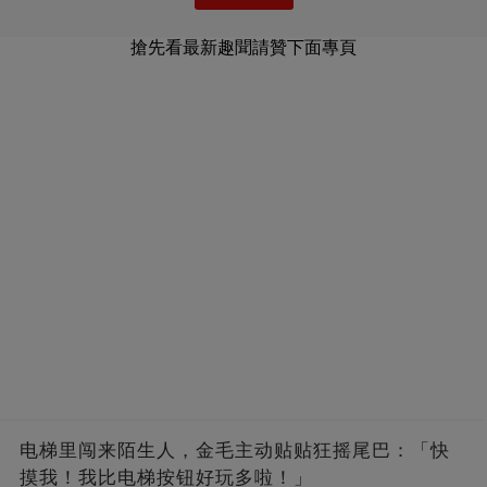
搶先看最新趣聞請贊下面專頁
电梯里闯来陌生人，金毛主动贴贴狂摇尾巴：「快
摸我！我比电梯按钮好玩多啦！」