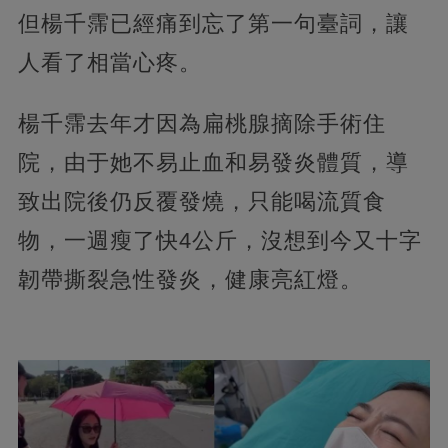
但楊千霈已經痛到忘了第一句臺詞，讓
人看了相當心疼。
楊千霈去年才因為扁桃腺摘除手術住
院，由于她不易止血和易發炎體質，導
致出院後仍反覆發燒，只能喝流質食
物，一週瘦了快4公斤，沒想到今又十字
韌帶撕裂急性發炎，健康亮紅燈。