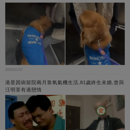
2025/11/17
港星因病留院兩月靠氧氣機生活,81歲終生未婚,曾與
汪明荃有過戀情