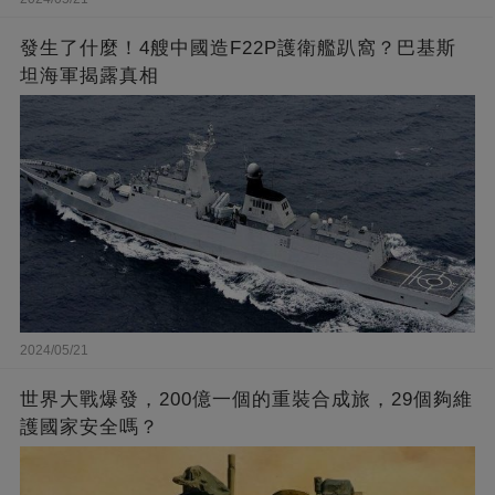
發生了什麼！4艘中國造F22P護衛艦趴窩？巴基斯
坦海軍揭露真相
2024/05/21
世界大戰爆發，200億一個的重裝合成旅，29個夠維
護國家安全嗎？