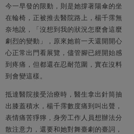
今一早發的限動，則是她撐著陽傘的坐
在輪椅，正被推去醫院路上，楊千霈無
奈地說，「沒想到我的狀況怎麼會這麼
劇烈的變動」，原來她前一天還開開心
心正常出門看展覽，儘管腳已經開始感
到疼痛，但都還在忍耐范圍，實在沒料
到會變這樣。
抵達醫院接受治療時，醫生拿出針筒抽
出膝蓋積水，楊千霈數度痛到叫出聲，
表情痛苦猙獰，身旁工作人員想辦法分
散注意力，還要和她對舞臺劇的臺詞，