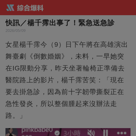
快訊／楊千霈出事了！緊急送急診
2026/05/09
女星楊千霈今（9）日下午將在高雄演出
舞臺劇《倒數婚姻》，未料，一早她突
在IG限動分享，昨天坐著輪椅正準備去
醫院路上的影片，楊千霈苦笑：「現在
要去掛急診，因為前十字韌帶撕裂正在
急性發炎，所以整個腫起來沒辦法走
路。」