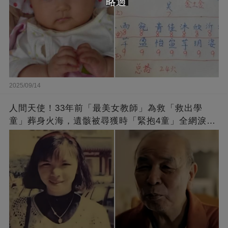
略過
2025/09/14
人間天使！33年前「最美女教師」為救「救出學
童」葬身火海，遺骸被尋獲時「緊抱4童」全網淚
崩：真正的英雄不該被遺忘