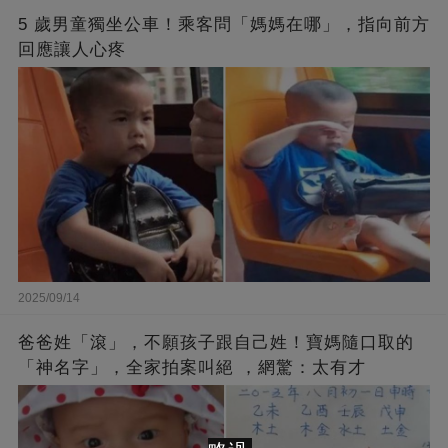
5 歲男童獨坐公車！乘客問「媽媽在哪」，指向前方
回應讓人心疼
2025/09/14
爸爸姓「滾」，不願孩子跟自己姓！寶媽隨口取的
「神名字」，全家拍案叫絕 ，網驚：太有才