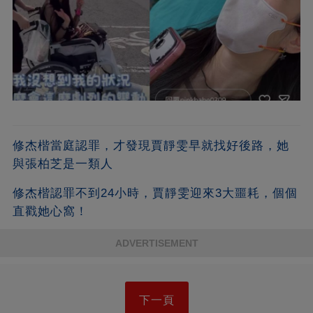
修杰楷當庭認罪，才發現賈靜雯早就找好後路，她
與張柏芝是一類人
修杰楷認罪不到24小時，賈靜雯迎來3大噩耗，個個
直戳她心窩！
ADVERTISEMENT
下一頁