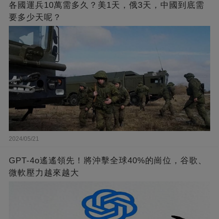
各國運兵10萬需多久？美1天，俄3天，中國到底需
要多少天呢？
2024/05/21
GPT-4o遙遙領先！將沖擊全球40%的崗位，谷歌、
微軟壓力越來越大