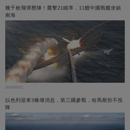
幾千枚飛彈壓陣！鷹擊21瞄準，11艘中國戰艦坐鎮
南海
2024/05/21
以色列迎來3條壞消息，第三國參戰，哈馬斯拒不投
降