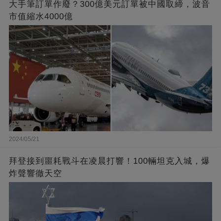
大手筆訂單作廢？300億美元訂單被中國取締，波音
市值縮水4000億
2024/05/21
拜登接到噩耗戰斗在凌晨打響！100輛坦克入城，爆
炸聲響徹天空