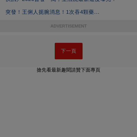
突發！王俐人扼腕消息！1次吞4顆藥...
ADVERTISEMENT
下一頁
搶先看最新趣聞請贊下面專頁