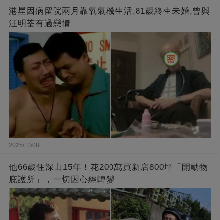
港星因病留院兩月靠氧氣機生活,81歲終生未婚,曾與
汪明荃有過戀情
2025/10/08
他66歲住深山15年！花200萬買新店800坪「開動物
庇護所」，一切因心經轉變