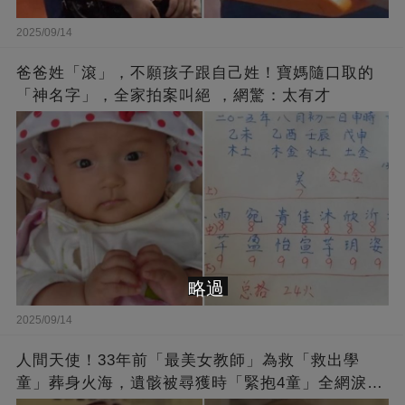
2025/09/14
爸爸姓「滾」，不願孩子跟自己姓！寶媽隨口取的
「神名字」，全家拍案叫絕 ，網驚：太有才
略過
2025/09/14
人間天使！33年前「最美女教師」為救「救出學
童」葬身火海，遺骸被尋獲時「緊抱4童」全網淚