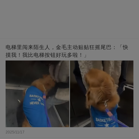
电梯里闯来陌生人，金毛主动贴贴狂摇尾巴：「快
摸我！我比电梯按钮好玩多啦！」
2025/11/17