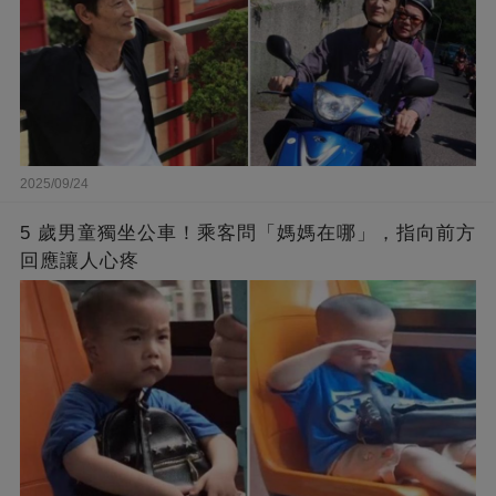
2025/09/24
5 歲男童獨坐公車！乘客問「媽媽在哪」，指向前方
回應讓人心疼