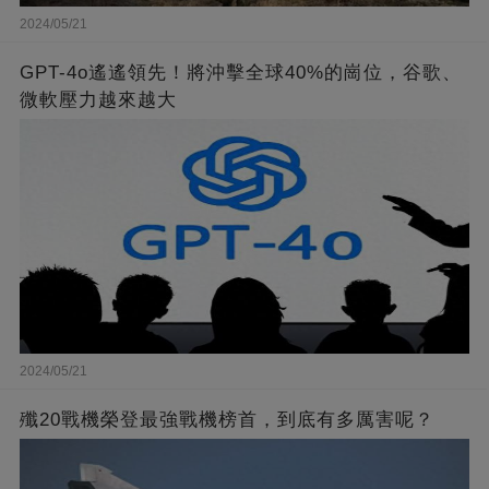
2024/05/21
GPT-4o遙遙領先！將沖擊全球40%的崗位，谷歌、
微軟壓力越來越大
2024/05/21
殲20戰機榮登最強戰機榜首，到底有多厲害呢？