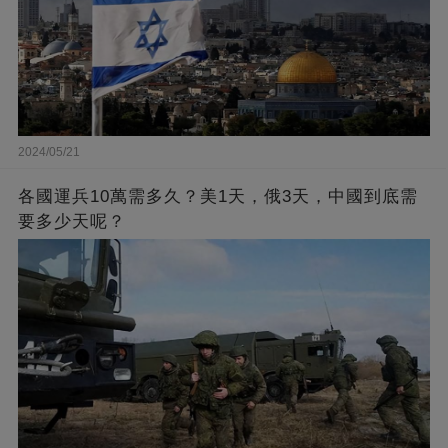
2024/05/21
各國運兵10萬需多久？美1天，俄3天，中國到底需
要多少天呢？