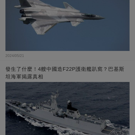
2024/05/21
發生了什麼！4艘中國造F22P護衛艦趴窩？巴基斯
坦海軍揭露真相