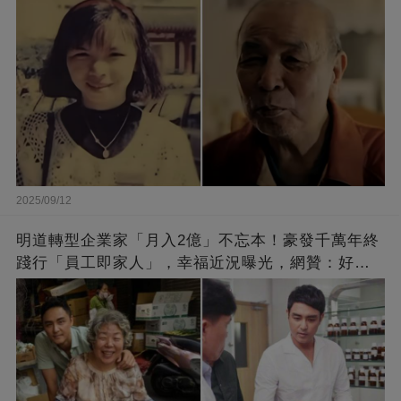
崩：真正的英雄不該被遺忘
2025/09/12
明道轉型企業家「月入2億」不忘本！豪發千萬年終
踐行「員工即家人」，幸福近況曝光，網贊：好老
闆的福報