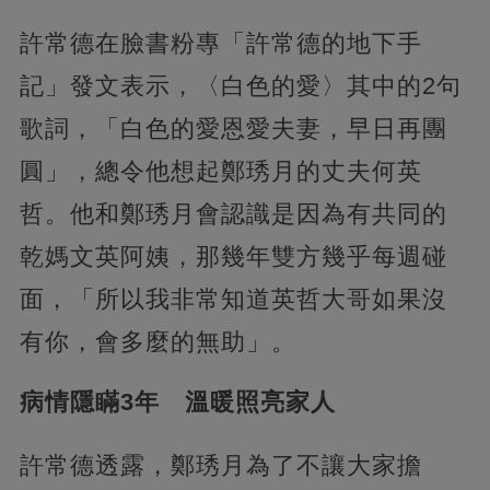
許常德在臉書粉專「許常德的地下手
記」發文表示，〈白色的愛〉其中的2句
歌詞，「白色的愛恩愛夫妻，早日再團
圓」，總令他想起鄭琇月的丈夫何英
哲。他和鄭琇月會認識是因為有共同的
乾媽文英阿姨，那幾年雙方幾乎每週碰
面，「所以我非常知道英哲大哥如果沒
有你，會多麼的無助」。
病情隱瞞3年 溫暖照亮家人
許常德透露，鄭琇月為了不讓大家擔