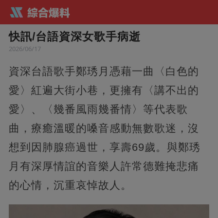
快訊/台語資深女歌手病逝
2026/06/17
資深台語歌手鄭琇月憑藉一曲〈白色的
愛〉紅遍大街小巷，更擁有〈講不出的
愛〉、〈幾番風雨幾番情〉等代表歌
曲，療癒溫暖的嗓音感動無數歌迷，沒
想到因肺腺癌過世，享壽69歲。與鄭琇
月有深厚情誼的音樂人許常德難掩悲痛
的心情，沉重哀悼故人。