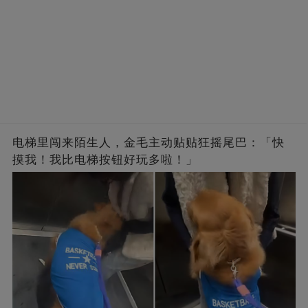
电梯里闯来陌生人，金毛主动贴贴狂摇尾巴：「快
摸我！我比电梯按钮好玩多啦！」