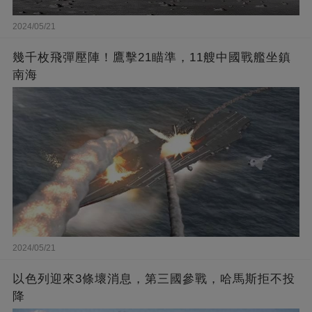
2024/05/21
幾千枚飛彈壓陣！鷹擊21瞄準，11艘中國戰艦坐鎮
南海
2024/05/21
以色列迎來3條壞消息，第三國參戰，哈馬斯拒不投
降