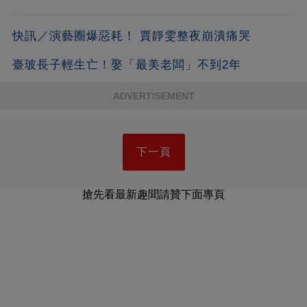
快訊／演藝圈爆惡耗！ 賈靜雯整夜崩潰痛哭
臺玻長子輕生亡！娶「最美老闆」不到2年
ADVERTISEMENT
下一頁
搶先看最新趣聞請贊下面專頁