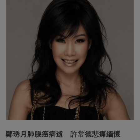
鄭琇月肺腺癌病逝 許常德悲痛緬懷