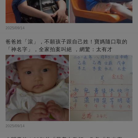
2025/09/14
爸爸姓「滾」，不願孩子跟自己姓！寶媽隨口取的
「神名字」，全家拍案叫絕 ，網驚：太有才
2025/09/14