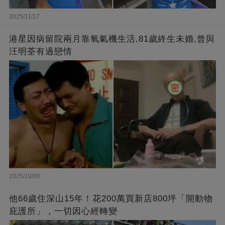
2025/11/17
港星因病留院兩月靠氧氣機生活,81歲終生未婚,曾與
汪明荃有過戀情
2025/10/08
他66歲住深山15年！花200萬買新店800坪「開動物
庇護所」，一切因心經轉變