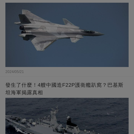
2024/05/21
發生了什麼！4艘中國造F22P護衛艦趴窩？巴基斯
坦海軍揭露真相