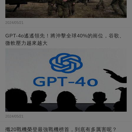
2024/05/21
GPT-4o遙遙領先！將沖擊全球40%的崗位，谷歌、
微軟壓力越來越大
2024/05/21
殲20戰機榮登最強戰機榜首，到底有多厲害呢？