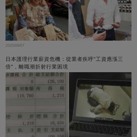
2025/09/07
日本護理行業薪資危機：從業者疾呼"工資應漲三
倍"，離職潮折射行業困境