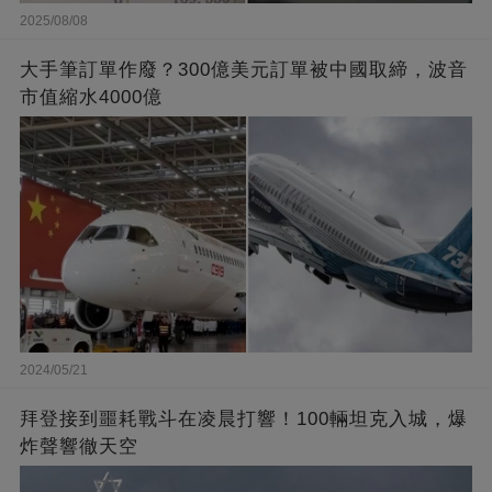
2025/08/08
大手筆訂單作廢？300億美元訂單被中國取締，波音
市值縮水4000億
2024/05/21
拜登接到噩耗戰斗在凌晨打響！100輛坦克入城，爆
炸聲響徹天空