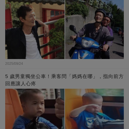
2025/09/24
5 歲男童獨坐公車！乘客問「媽媽在哪」，指向前方
回應讓人心疼