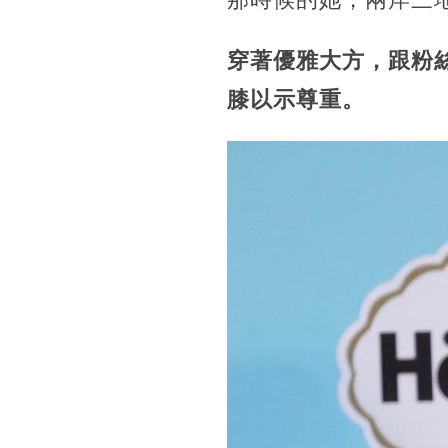
穿著優雅大方，跟粉
膝以示尊重。