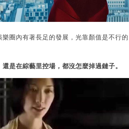
娛樂圈內有著長足的發展，光靠顏值是不行的
，還是在綜藝里控場，都沒怎麼掉過鏈子。