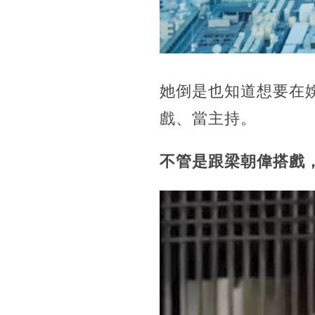
她倒是也知道想要在
戲、當主持。
不管是跟梁朝偉搭戲