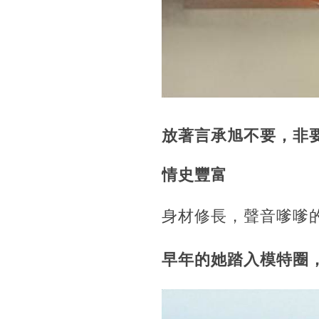
放著言承旭不要，非
情史豐富
身材修長，聲音嗲嗲
早年的她踏入模特圈