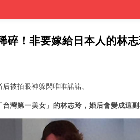
稀碎！非要嫁給日本人的林志
婚后被拍眼神躲閃唯唯諾諾。
「台灣第一美女」的林志玲，婚后會變成這副