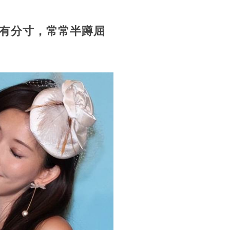
有分寸，常常半蹲屈