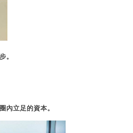
步。
圈內立足的資本。