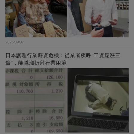
2025/09/07
日本護理行業薪資危機：從業者疾呼"工資應漲三
倍"，離職潮折射行業困境