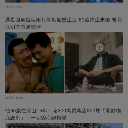
2025/11/17
港星因病留院兩月靠氧氣機生活,81歲終生未婚,曾與
汪明荃有過戀情
2025/10/08
他66歲住深山15年！花200萬買新店800坪「開動物
庇護所」，一切因心經轉變