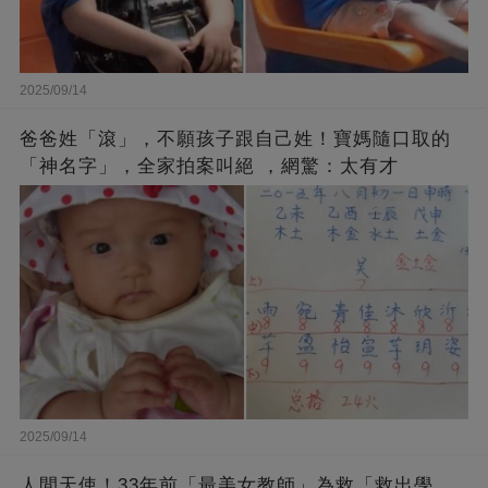
2025/09/14
爸爸姓「滾」，不願孩子跟自己姓！寶媽隨口取的
「神名字」，全家拍案叫絕 ，網驚：太有才
2025/09/14
人間天使！33年前「最美女教師」為救「救出學