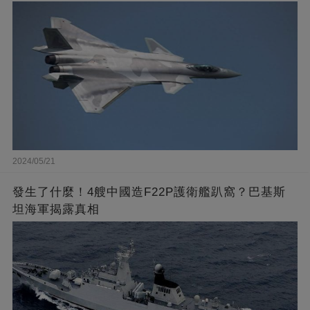
2024/05/21
發生了什麼！4艘中國造F22P護衛艦趴窩？巴基斯
坦海軍揭露真相