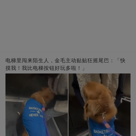
电梯里闯来陌生人，金毛主动贴贴狂摇尾巴：「快
摸我！我比电梯按钮好玩多啦！」