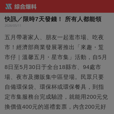
快訊／限時7天發錢！ 所有人都能領
2026/05/11
五月帶著家人、朋友一起逛市場、吃夜
市！經濟部商業發展署推出「來趣・踅
市仔｜溫馨五月・星市集」活動，自5月
8日至5月30日于全台18縣市、94處市
場、夜市及攤販集中區登場。民眾只要
自備環保袋、環保杯或環保餐具，到指
定市集服務台完成驗證，就能用200元兌
換價值400元的巡禮套票，內含200元好