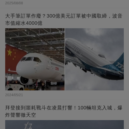
2025/08/08
大手筆訂單作廢？300億美元訂單被中國取締，波音
市值縮水4000億
2024/05/21
拜登接到噩耗戰斗在凌晨打響！100輛坦克入城，爆
炸聲響徹天空