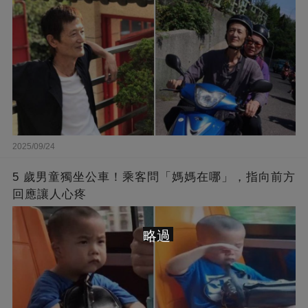
2025/09/24
5 歲男童獨坐公車！乘客問「媽媽在哪」，指向前方
回應讓人心疼
略過