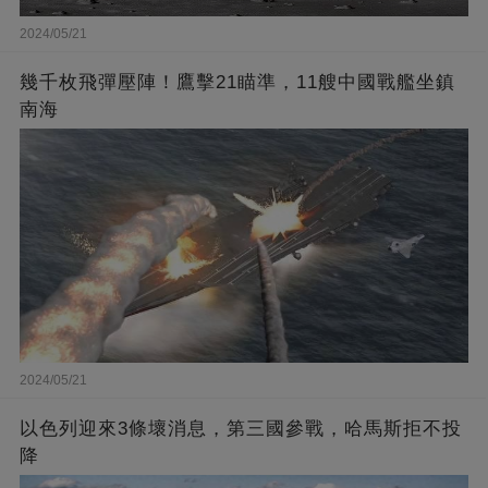
2024/05/21
幾千枚飛彈壓陣！鷹擊21瞄準，11艘中國戰艦坐鎮
南海
2024/05/21
以色列迎來3條壞消息，第三國參戰，哈馬斯拒不投
降