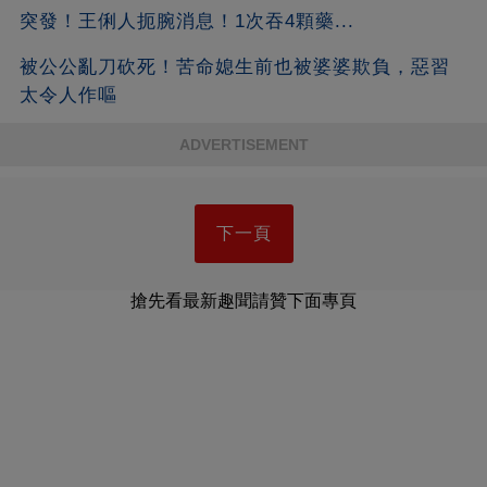
突發！王俐人扼腕消息！1次吞4顆藥...
被公公亂刀砍死！苦命媳生前也被婆婆欺負，惡習
太令人作嘔
ADVERTISEMENT
下一頁
搶先看最新趣聞請贊下面專頁