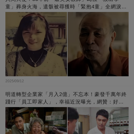
童」葬身火海，遺骸被尋獲時「緊抱4童」全網淚
崩：真正的英雄不該被遺忘
2025/09/12
明道轉型企業家「月入2億」不忘本！豪發千萬年終
踐行「員工即家人」，幸福近況曝光，網贊：好老
闆的福報