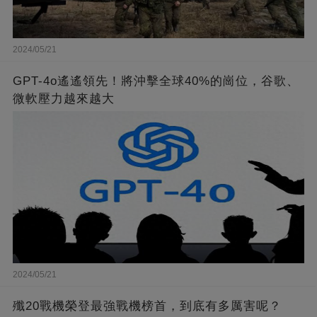
2024/05/21
GPT-4o遙遙領先！將沖擊全球40%的崗位，谷歌、
微軟壓力越來越大
2024/05/21
殲20戰機榮登最強戰機榜首，到底有多厲害呢？