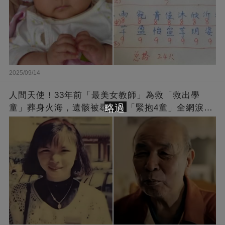
2025/09/14
人間天使！33年前「最美女教師」為救「救出學
略過
童」葬身火海，遺骸被尋獲時「緊抱4童」全網淚
崩：真正的英雄不該被遺忘