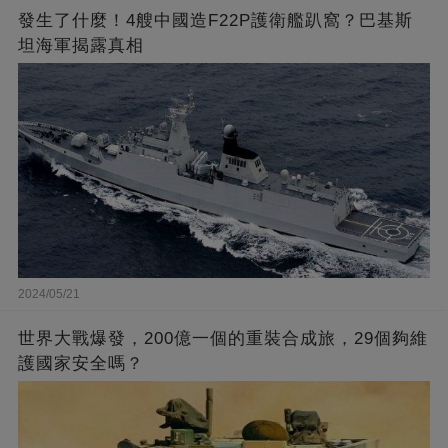
發生了什麼！4艘中國造F22P護衛艦趴窩？巴基斯
坦海軍揭露真相
2024/05/21
世界大戰爆發，200億一個的重裝合成旅，29個夠維
護國家安全嗎？