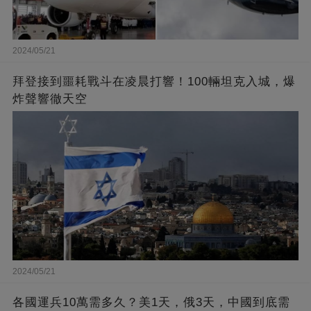
2024/05/21
拜登接到噩耗戰斗在凌晨打響！100輛坦克入城，爆
炸聲響徹天空
2024/05/21
各國運兵10萬需多久？美1天，俄3天，中國到底需