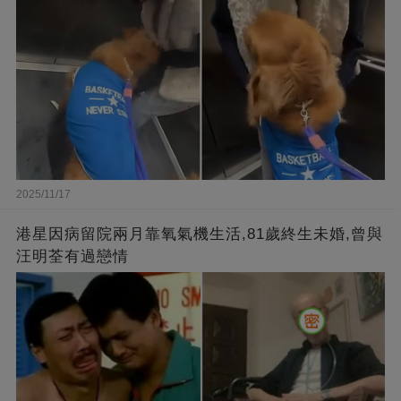
2025/11/17
港星因病留院兩月靠氧氣機生活,81歲終生未婚,曾與
汪明荃有過戀情