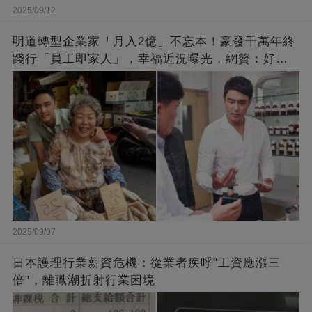
2025/09/12
明道轉型企業家「月入2億」不忘本！豪發千萬年終
踐行「員工即家人」，幸福近況曝光，網贊：好老
闆的福報
2025/09/07
日本護理行業薪資危機：從業者疾呼"工資應漲三
倍"，離職潮折射行業困境