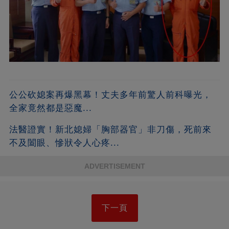
公公砍媳案再爆黑幕！丈夫多年前驚人前科曝光，
全家竟然都是惡魔...
法醫證實！新北媳婦「胸部器官」非刀傷，死前來
不及闔眼、慘狀令人心疼...
ADVERTISEMENT
下一頁