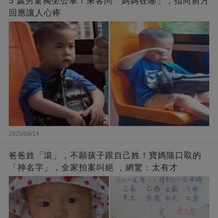
5 歲男童獨坐公車！乘客問「媽媽在哪」，指向前方
回應讓人心疼
2025/09/14
爸爸姓「滾」，不願孩子跟自己姓！寶媽隨口取的
「神名字」，全家拍案叫絕 ，網驚：太有才