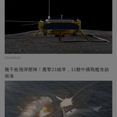
2024/05/21
幾千枚飛彈壓陣！鷹擊21瞄準，11艘中國戰艦坐鎮
南海