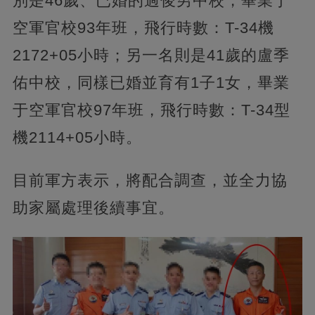
別是46歲、已婚的過俊男中校，畢業于
空軍官校93年班，飛行時數：T-34機
2172+05小時；另一名則是41歲的盧季
佑中校，同樣已婚並育有1子1女，畢業
于空軍官校97年班，飛行時數：T-34型
機2114+05小時。
目前軍方表示，將配合調查，並全力協
助家屬處理後續事宜。