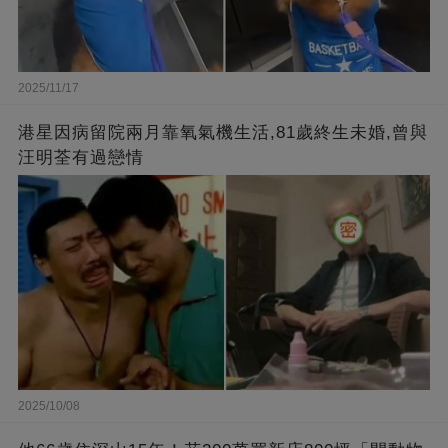
2025/11/17
港星因病留院兩月靠氧氣機生活,81歲終生未婚,曾與
汪明荃有過戀情
2025/10/08