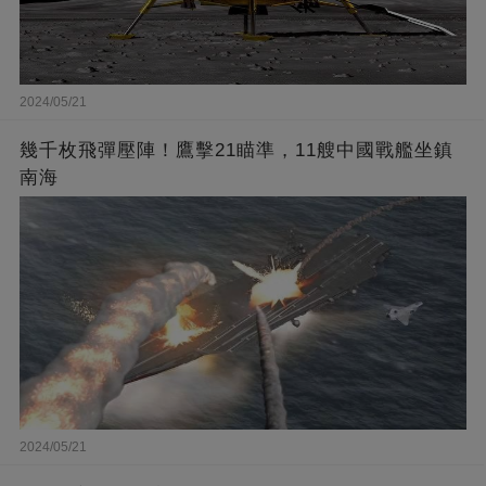
2024/05/21
幾千枚飛彈壓陣！鷹擊21瞄準，11艘中國戰艦坐鎮
南海
2024/05/21