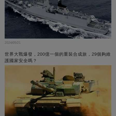
2024/05/21
世界大戰爆發，200億一個的重裝合成旅，29個夠維
護國家安全嗎？