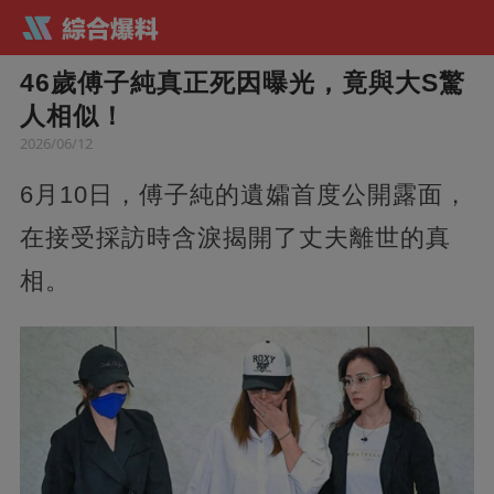
46歲傅子純真正死因曝光，竟與大S驚
人相似！
2026/06/12
6月10日，傅子純的遺孀首度公開露面，
在接受採訪時含淚揭開了丈夫離世的真
相。