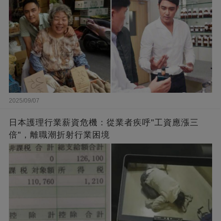
2025/09/07
日本護理行業薪資危機：從業者疾呼"工資應漲三
倍"，離職潮折射行業困境