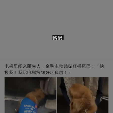
略過
电梯里闯来陌生人，金毛主动贴贴狂摇尾巴：「快
摸我！我比电梯按钮好玩多啦！」