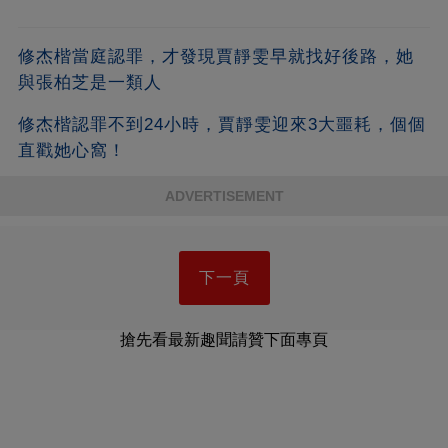
修杰楷當庭認罪，才發現賈靜雯早就找好後路，她
與張柏芝是一類人
修杰楷認罪不到24小時，賈靜雯迎來3大噩耗，個個
直戳她心窩！
ADVERTISEMENT
下一頁
搶先看最新趣聞請贊下面專頁