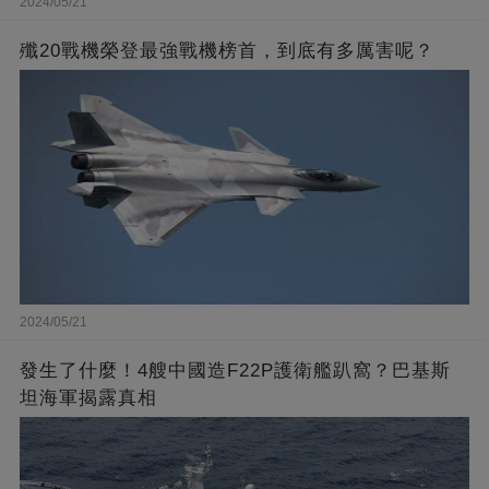
2024/05/21
殲20戰機榮登最強戰機榜首，到底有多厲害呢？
2024/05/21
發生了什麼！4艘中國造F22P護衛艦趴窩？巴基斯
坦海軍揭露真相