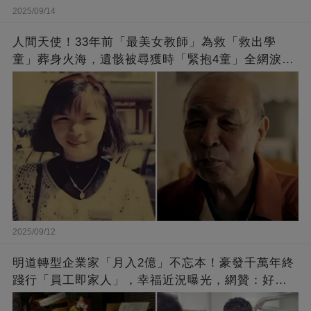
2025/09/14
人間天使！33年前「最美女教師」為救「救出學
童」葬身火海，遺骸被尋獲時「緊抱4童」全網淚
崩：真正的英雄不該被遺忘
2025/09/12
明道轉型企業家「月入2億」不忘本！豪發千萬年終
踐行「員工即家人」，幸福近況曝光，網贊：好老
闆的福報