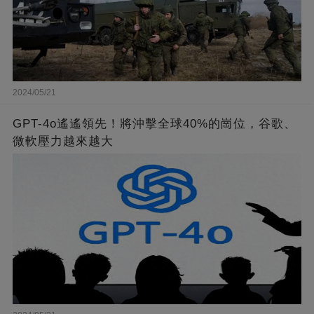
2024/05/21
GPT-4o遙遙領先！將沖擊全球40%的崗位，谷歌、
微軟壓力越來越大