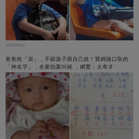
2025/09/14
爸爸姓「滾」，不願孩子跟自己姓！寶媽隨口取的
「神名字」，全家拍案叫絕 ，網驚：太有才