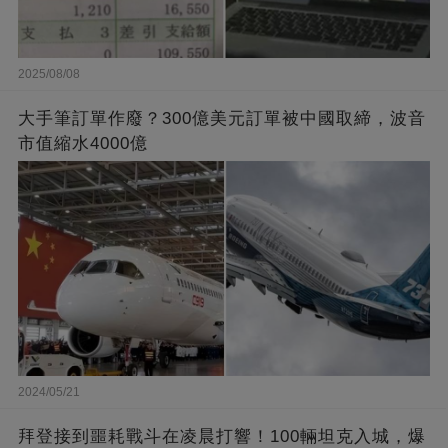
2025/08/08
大手筆訂單作廢？300億美元訂單被中國取締，波音
市值縮水4000億
2024/05/21
拜登接到噩耗戰斗在凌晨打響！100輛坦克入城，爆