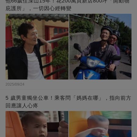
他66歲住深山15年！花200萬買新店800坪「開動物
庇護所」，一切因心經轉變
2025/09/24
5 歲男童獨坐公車！乘客問「媽媽在哪」，指向前方
回應讓人心疼