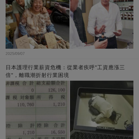
2025/09/07
日本護理行業薪資危機：從業者疾呼"工資應漲三
倍"，離職潮折射行業困境