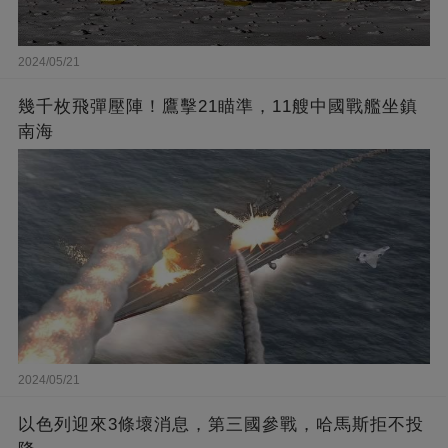
2024/05/21
幾千枚飛彈壓陣！鷹擊21瞄準，11艘中國戰艦坐鎮
南海
2024/05/21
以色列迎來3條壞消息，第三國參戰，哈馬斯拒不投