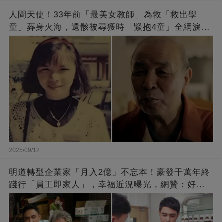
人間天使！33年前「最美女教師」為救「救出學
童」葬身火海，遺骸被尋獲時「緊抱4童」全網淚
崩：真正的英雄不該被遺忘
2025/09/12
明道轉型企業家「月入2億」不忘本！豪發千萬年終
踐行「員工即家人」，幸福近況曝光，網贊：好老
闆的福報