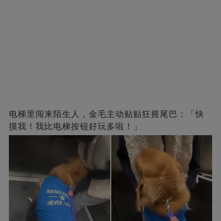
电梯里闯来陌生人，金毛主动贴贴狂摇尾巴：「快
摸我！我比电梯按钮好玩多啦！」