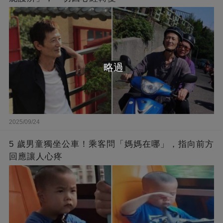
略過
2025/09/24
5 歲男童獨坐公車！乘客問「媽媽在哪」，指向前方
回應讓人心疼