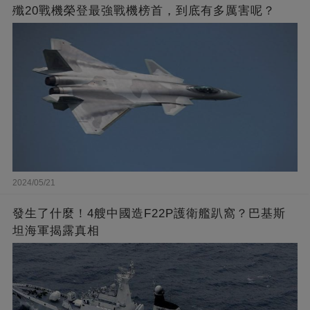
殲20戰機榮登最強戰機榜首，到底有多厲害呢？
2024/05/21
發生了什麼！4艘中國造F22P護衛艦趴窩？巴基斯
坦海軍揭露真相