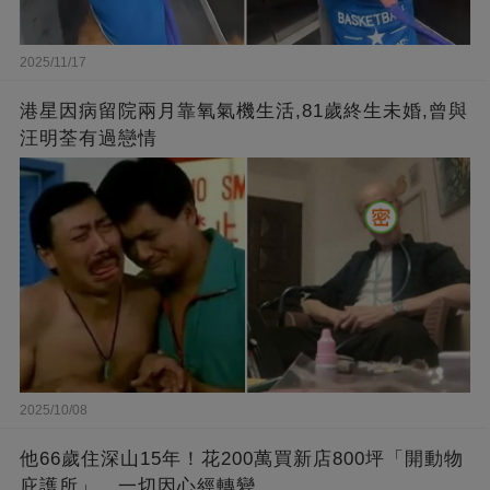
2025/11/17
港星因病留院兩月靠氧氣機生活,81歲終生未婚,曾與
汪明荃有過戀情
2025/10/08
他66歲住深山15年！花200萬買新店800坪「開動物
庇護所」，一切因心經轉變