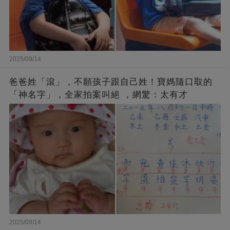
2025/09/14
爸爸姓「滾」，不願孩子跟自己姓！寶媽隨口取的
「神名字」，全家拍案叫絕 ，網驚：太有才
2025/09/14