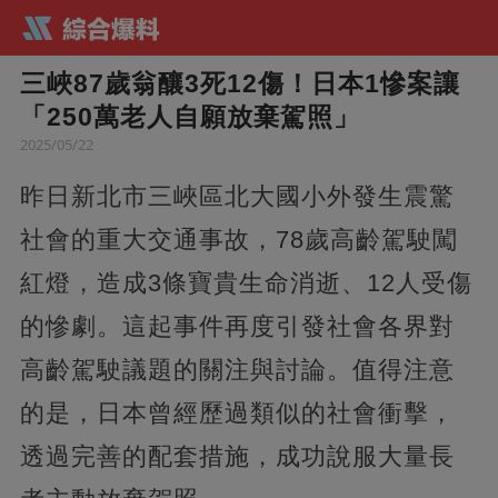
三峽87歲翁釀3死12傷！日本1慘案讓
「250萬老人自願放棄駕照」
2025/05/22
昨日新北市三峽區北大國小外發生震驚
社會的重大交通事故，78歲高齡駕駛闖
紅燈，造成3條寶貴生命消逝、12人受傷
的慘劇。這起事件再度引發社會各界對
高齡駕駛議題的關注與討論。值得注意
的是，日本曾經歷過類似的社會衝擊，
透過完善的配套措施，成功說服大量長