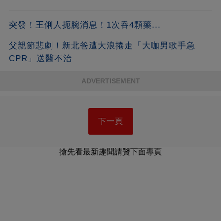
突發！王俐人扼腕消息！1次吞4顆藥...
父親節悲劇！新北爸遭大浪捲走「大咖男歌手急
CPR」送醫不治
ADVERTISEMENT
下一頁
搶先看最新趣聞請贊下面專頁