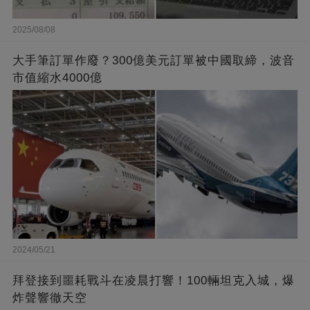
2025/08/08
大手筆訂單作廢？300億美元訂單被中國取締，波音
市值縮水4000億
2024/05/21
拜登接到噩耗戰斗在凌晨打響！100輛坦克入城，爆
炸聲響徹天空