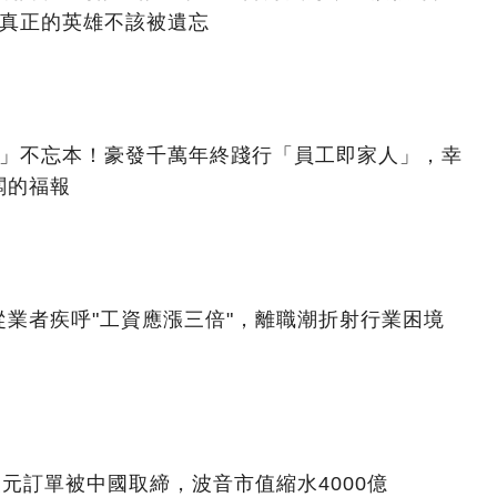
：真正的英雄不該被遺忘
億」不忘本！豪發千萬年終踐行「員工即家人」，幸
闆的福報
業者疾呼"工資應漲三倍"，離職潮折射行業困境
美元訂單被中國取締，波音市值縮水4000億