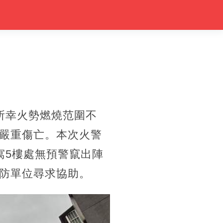
所幸火勢燃燒范圍不
嚴重傷亡。本次火警
寓5樓處無預警竄出陣
防單位尋求協助。