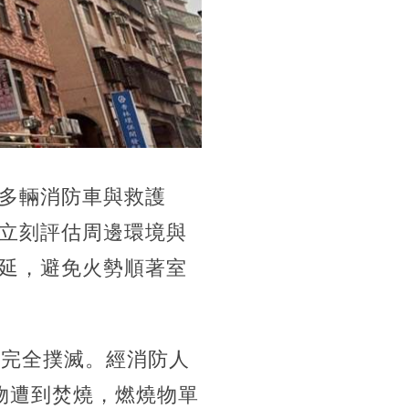
多輛消防車與救護
立刻評估周邊環境與
延，避免火勢順著室
利完全撲滅。經消防人
物遭到焚燒，燃燒物單