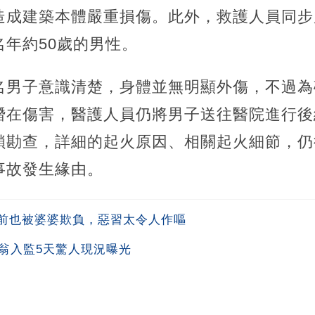
造成建築本體嚴重損傷。此外，救護人員同步
年約50歲的男性。
名男子意識清楚，身體並無明顯外傷，不過為
潛在傷害，醫護人員仍將男子送往醫院進行後
鎖勘查，詳細的起火原因、相關起火細節，仍
事故發生緣由。
前也被婆婆欺負，惡習太令人作嘔
翁入監5天驚人現況曝光