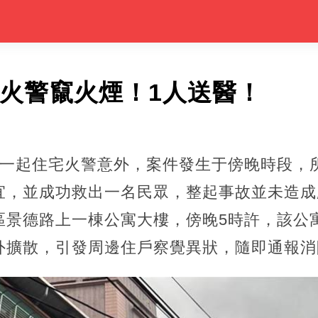
宅火警竄火煙！1人送醫！
生一起住宅火警意外，案件發生于傍晚時段，
宜，並成功救出一名民眾，整起事故並未造成
區景德路上一棟公寓大樓，傍晚5時許，該公
外擴散，引發周邊住戶察覺異狀，隨即通報消