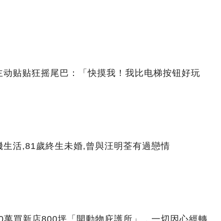
主动贴贴狂摇尾巴：「快摸我！我比电梯按钮好玩
生活,81歲終生未婚,曾與汪明荃有過戀情
00萬買新店800坪「開動物庇護所」，一切因心經轉