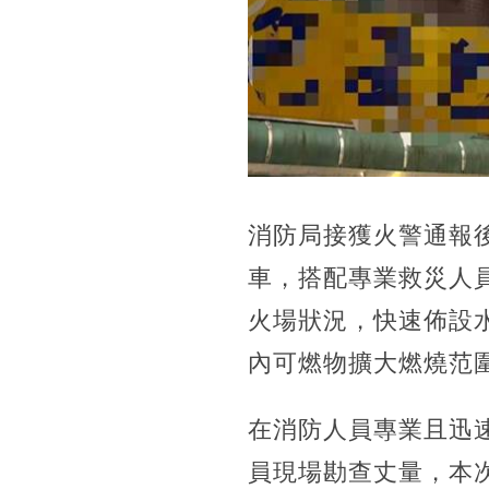
消防局接獲火警通報
車，搭配專業救災人
火場狀況，快速佈設
內可燃物擴大燃燒范
在消防人員專業且迅
員現場勘查丈量，本