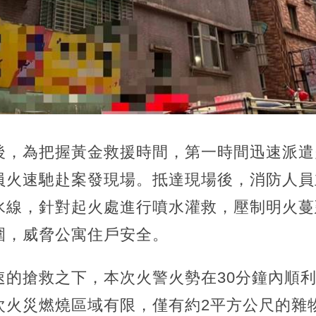
後，為把握黃金救援時間，第一時間迅速派遣
員火速馳赴案發現場。抵達現場後，消防人員
水線，針對起火處進行噴水灌救，壓制明火蔓
圍，威脅公寓住戶安全。
速的搶救之下，本次火警火勢在30分鐘內順
次火災燃燒區域有限，僅有約2平方公尺的雜