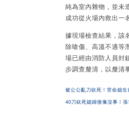
純為室內雜物，並未
成功從火場內救出一名
據現場檢查結果，該
除嗆傷、高溫不適等
場已經由消防人員封
步調查釐清，以釐清
被公公亂刀砍死！苦命媳生
40刀砍死媳婦後像沒事！張