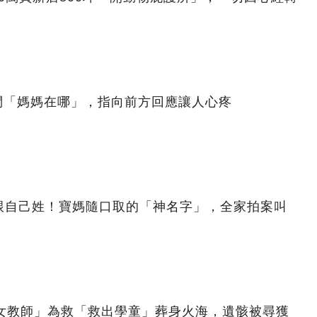
問「媽媽在哪」，指向前方回應讓人心疼
跟自己姓！寶媽隨口取的「神名字」，全家拍案叫
美女教師」為救「救出學童」葬身火海，遺骸被尋獲