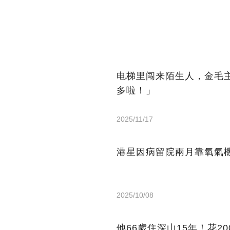
电梯里闯来陌生人，金毛
多啦！」
2025/11/17
港星因病留院兩月靠氧氣機
2025/10/08
他66歲住深山15年！花2