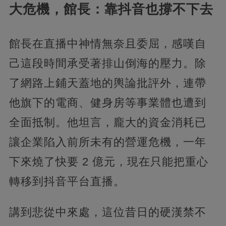
大危機，館長：靠抖音也撐不下去
館長在直播中神情無奈且委屈，感嘆自
己這段時間承受著排山倒海的壓力。除
了網路上鋪天蓋地的輿論批評外，連帶
他旗下的電商、健身房等事業體也遭到
全面抵制。他坦言，龐大的資金消耗已
讓企業陷入前所未有的營運危機，一年
下來燒了快要 2 億元，現在只能把重心
轉移到抖音平台直播。
講到悲從中來處，這位昔日的硬漢禁不