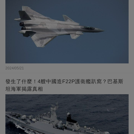
2024/05/21
發生了什麼！4艘中國造F22P護衛艦趴窩？巴基斯
坦海軍揭露真相