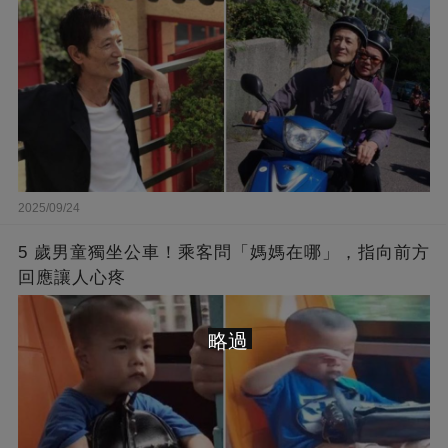
2025/09/24
5 歲男童獨坐公車！乘客問「媽媽在哪」，指向前方
回應讓人心疼
略過