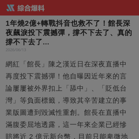
1年燒2億+轉戰抖音也救不了！館長深
夜飆淚投下震撼彈，撐不下去了、真的
撐不下去了...
2026/06/13
網紅「館長」陳之漢近日在深夜直播中
再度投下震撼彈！他自曝因近年來的言
論屢屢被外界扣上「舔中」、「貶低台
灣」等負面標籤，導致其辛苦建立的事
業版圖遭到毀滅性重創。館長在直播中
滿腹委屈地透露，這一年來企業已經慘
賠將近 2 億元新台幣，目前只能卑微地