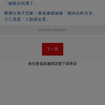
「她親自回應了」
剛傳出喪子悲劇！臺玻總裁被爆「婚內出軌生女」
小三竟是「八點檔女星」
ADVERTISEMENT
下一頁
搶先看最新趣聞請贊下面專頁