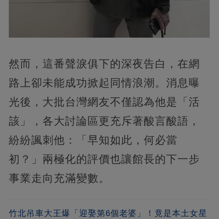
然而，這番聲淚俱下的深夜告白，在網
路上卻未能成功掀起同情浪潮。消息曝
光後，大批台灣網友不僅認為他是「活
該」，各大討論區更充斥著酸言酸語，
紛紛諷刺他：「早知如此，何必當
初？」兩極化的評價也讓館長的下一步
事業走向充滿變數。
竹北吊車大王爆「迎娶第6個老婆」！竟是本土女星