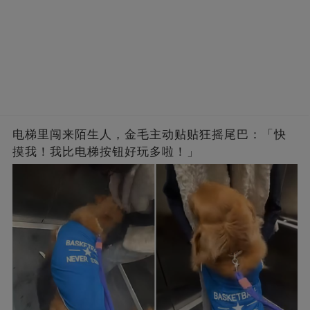
电梯里闯来陌生人，金毛主动贴贴狂摇尾巴：「快
摸我！我比电梯按钮好玩多啦！」