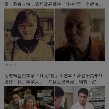
童」葬身火海，遺骸被尋獲時「緊抱4童」全網淚
崩：真正的英雄不該被遺忘
2025/09/12
明道轉型企業家「月入2億」不忘本！豪發千萬年終
踐行「員工即家人」，幸福近況曝光，網贊：好老
闆的福報