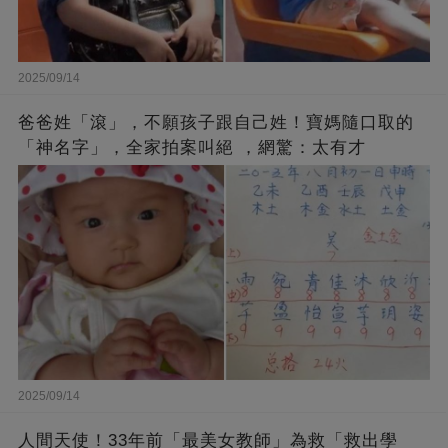
2025/09/14
爸爸姓「滾」，不願孩子跟自己姓！寶媽隨口取的
「神名字」，全家拍案叫絕 ，網驚：太有才
2025/09/14
人間天使！33年前「最美女教師」為救「救出學