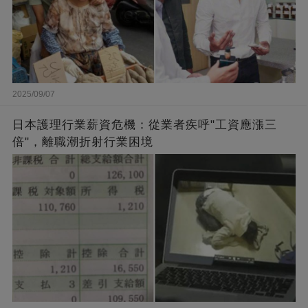
2025/09/07
日本護理行業薪資危機：從業者疾呼"工資應漲三
倍"，離職潮折射行業困境