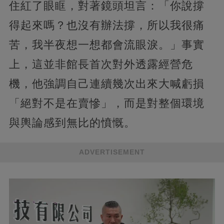
住紅了眼眶，對著鏡頭坦言：「你說撐
得起來嗎？也沒有辦法撐，所以我很痛
苦，我半夜想一想都會流眼淚。」事實
上，這並非館長首次對外透露經營危
機，他強調自己連續幾次出來大喊虧損
「絕對不是在賣慘」，而是對整個環境
與輿論感到無比的憤慨。
ADVERTISEMENT