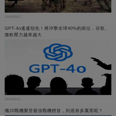
2024/05/21
GPT-4o遙遙領先！將沖擊全球40%的崗位，谷歌、
微軟壓力越來越大
2024/05/21
殲20戰機榮登最強戰機榜首，到底有多厲害呢？