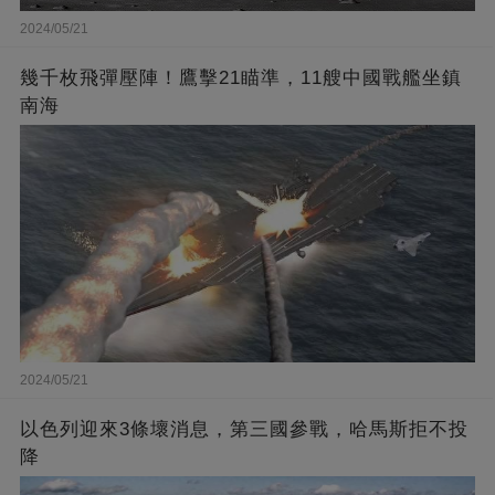
2024/05/21
幾千枚飛彈壓陣！鷹擊21瞄準，11艘中國戰艦坐鎮
南海
2024/05/21
以色列迎來3條壞消息，第三國參戰，哈馬斯拒不投
降