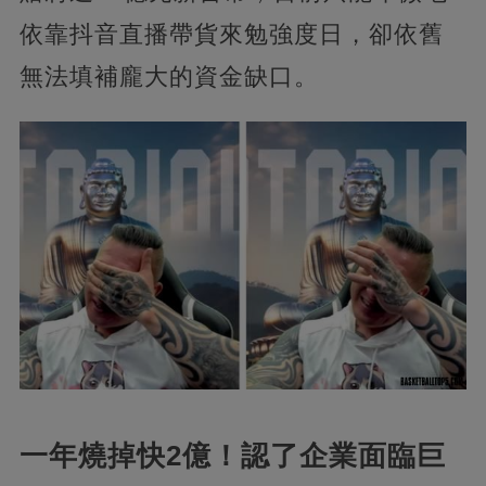
依靠抖音直播帶貨來勉強度日，卻依舊
無法填補龐大的資金缺口。
一年燒掉快2億！認了企業面臨巨