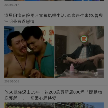
2025/11/17
港星因病留院兩月靠氧氣機生活,81歲終生未婚,曾與
汪明荃有過戀情
2025/10/08
他66歲住深山15年！花200萬買新店800坪「開動物
庇護所」，一切因心經轉變