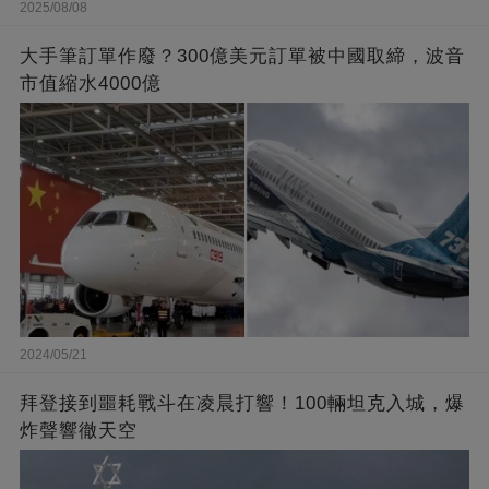
2025/08/08
大手筆訂單作廢？300億美元訂單被中國取締，波音
市值縮水4000億
2024/05/21
拜登接到噩耗戰斗在凌晨打響！100輛坦克入城，爆
炸聲響徹天空