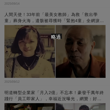
2025/09/14
人間天使！33年前「最美女教師」為救「救出學
童」葬身火海，遺骸被尋獲時「緊抱4童」全網淚
崩：真正的英雄不該被遺忘
略過
2025/09/12
明道轉型企業家「月入2億」不忘本！豪發千萬年終
踐行「員工即家人」，幸福近況曝光，網贊：好老
闆的福報