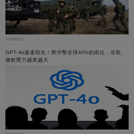
2024/05/21
GPT-4o遙遙領先！將沖擊全球40%的崗位，谷歌、
微軟壓力越來越大