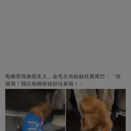
电梯里闯来陌生人，金毛主动贴贴狂摇尾巴：「快
摸我！我比电梯按钮好玩多啦！」