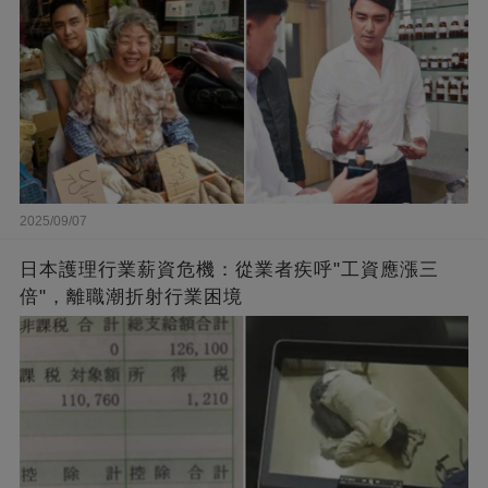
2025/09/07
日本護理行業薪資危機：從業者疾呼"工資應漲三
倍"，離職潮折射行業困境