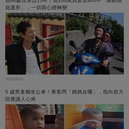
他66歲住深山15年！花200萬買新店800坪「開動物
庇護所」，一切因心經轉變
2025/09/24
5 歲男童獨坐公車！乘客問「媽媽在哪」，指向前方
回應讓人心疼