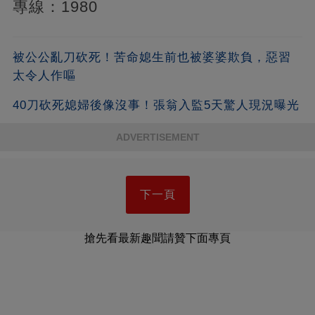
專線：1980
被公公亂刀砍死！苦命媳生前也被婆婆欺負，惡習
太令人作嘔
40刀砍死媳婦後像沒事！張翁入監5天驚人現況曝光
ADVERTISEMENT
下一頁
搶先看最新趣聞請贊下面專頁