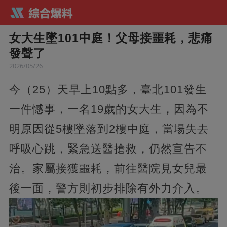
女大生墜101中庭！父母接噩耗，悲痛
發聲了
2026/05/26
今（25）天早上10點多，臺北101發生
一件憾事，一名19歲的女大生，因為不
明原因從5樓墜落到2樓中庭，當場失去
呼吸心跳，緊急送醫搶救，仍然宣告不
治。家屬接獲噩耗，前往醫院見女兒最
後一面，警方則初步排除有外力介入。