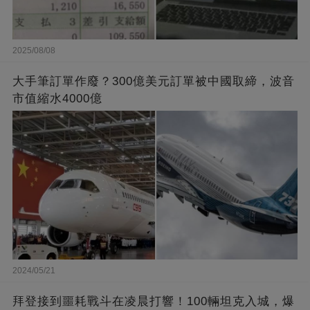
2025/08/08
大手筆訂單作廢？300億美元訂單被中國取締，波音
市值縮水4000億
2024/05/21
拜登接到噩耗戰斗在凌晨打響！100輛坦克入城，爆