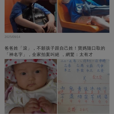
2025/09/14
爸爸姓「滾」，不願孩子跟自己姓！寶媽隨口取的
「神名字」，全家拍案叫絕 ，網驚：太有才