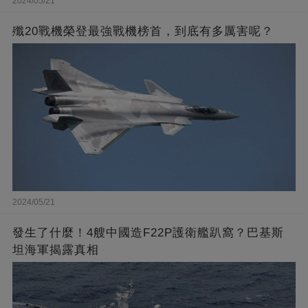
2024/05/21
殲20戰機榮登最強戰機榜首，到底有多厲害呢？
2024/05/21
發生了什麼！4艘中國造F22P護衛艦趴窩？巴基斯
坦海軍揭露真相