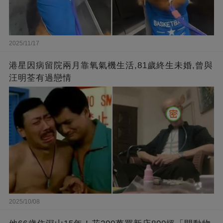
2025/11/17
港星因病留院兩月靠氧氣機生活,81歲終生未婚,曾與
汪明荃有過戀情
2025/10/08