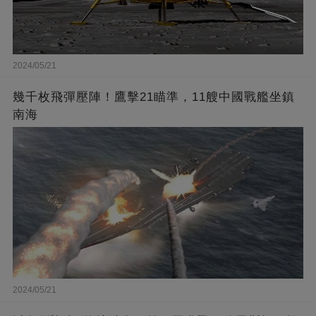
2024/05/21
幾千枚飛彈壓陣！鷹擊21瞄準，11艘中國戰艦坐鎮
南海
2024/05/21