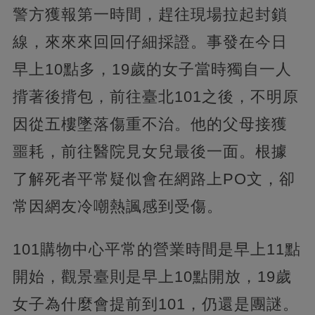
警方獲報第一時間，趕往現場拉起封鎖
線，來來來回回仔細採證。事發在今日
早上10點多，19歲的女子當時獨自一人
揹著後揹包，前往臺北101之後，不明原
因從五樓墜落傷重不治。他的父母接獲
噩耗，前往醫院見女兒最後一面。根據
了解死者平常疑似會在網路上PO文，卻
常因網友冷嘲熱諷感到受傷。
101購物中心平常的營業時間是早上11點
開始，觀景臺則是早上10點開放，19歲
女子為什麼會提前到101，仍還是團謎。