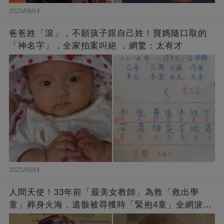
2025/09/14
爸爸姓「滾」，不願孩子跟自己姓！寶媽隨口取的
「神名字」，全家拍案叫絕 ，網驚：太有才
2025/09/14
人間天使！33年前「最美女教師」為救「救出學
童」葬身火海，遺骸被尋獲時「緊抱4童」全網淚
崩：真正的英雄不該被遺忘