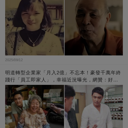
2025/09/12
明道轉型企業家「月入2億」不忘本！豪發千萬年終
踐行「員工即家人」，幸福近況曝光，網贊：好老
闆的福報