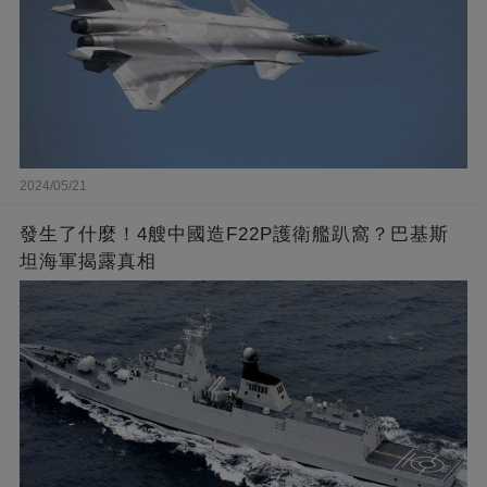
2024/05/21
發生了什麼！4艘中國造F22P護衛艦趴窩？巴基斯
坦海軍揭露真相