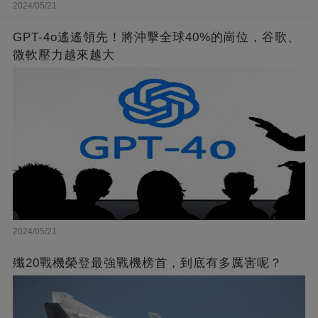
2024/05/21
GPT-4o遙遙領先！將沖擊全球40%的崗位，谷歌、
微軟壓力越來越大
2024/05/21
殲20戰機榮登最強戰機榜首，到底有多厲害呢？