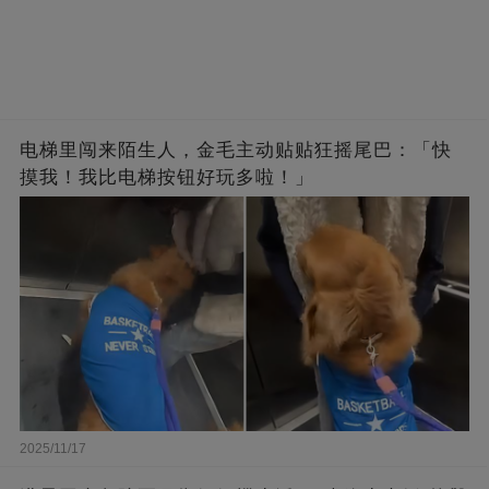
电梯里闯来陌生人，金毛主动贴贴狂摇尾巴：「快
摸我！我比电梯按钮好玩多啦！」
2025/11/17