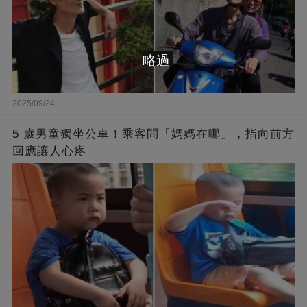
略過
2025/09/24
5 歲男童獨坐公車！乘客問「媽媽在哪」，指向前方
回應讓人心疼