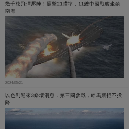
幾千枚飛彈壓陣！鷹擊21瞄準，11艘中國戰艦坐鎮
南海
2024/05/21
以色列迎來3條壞消息，第三國參戰，哈馬斯拒不投
降