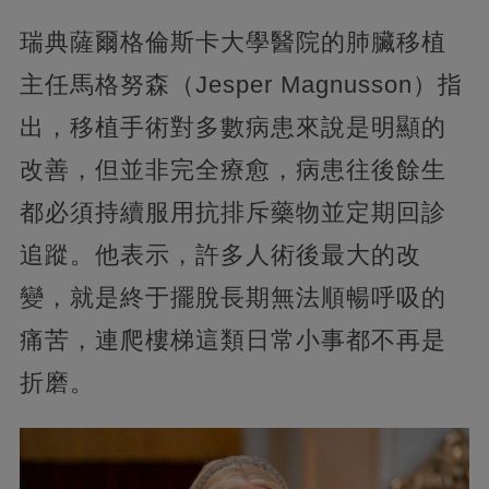
瑞典薩爾格倫斯卡大學醫院的肺臟移植
主任馬格努森（Jesper Magnusson）指
出，移植手術對多數病患來說是明顯的
改善，但並非完全療愈，病患往後餘生
都必須持續服用抗排斥藥物並定期回診
追蹤。他表示，許多人術後最大的改
變，就是終于擺脫長期無法順暢呼吸的
痛苦，連爬樓梯這類日常小事都不再是
折磨。