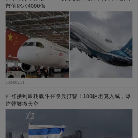
市值縮水4000億
2024/05/21
拜登接到噩耗戰斗在凌晨打響！100輛坦克入城，爆
炸聲響徹天空