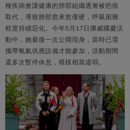
種疾病會讓健康的肺部組織逐漸被疤痕
取代，導致肺部愈來愈僵硬，呼吸困難
程度持續惡化。今年5月17日挪威國慶活
動中，她最後一次公開現身，當時已需
攜帶氧氣供應設備才能參加，活動期間
還多次暫停休息，模樣相當虛弱。