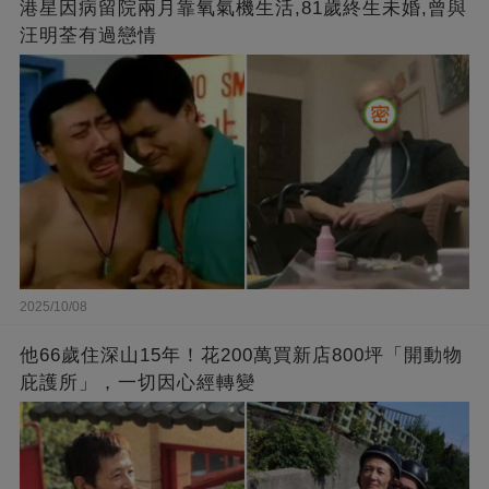
港星因病留院兩月靠氧氣機生活,81歲終生未婚,曾與
汪明荃有過戀情
2025/10/08
他66歲住深山15年！花200萬買新店800坪「開動物
庇護所」，一切因心經轉變