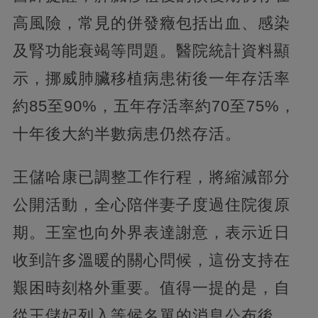
高風險，常見的併發癥包括出血、感染
及腎功能衰竭等問題。醫院統計資料顯
示，挪威肺臟移植病患術後一年存活率
約85至90%，五年存活率約70至75%，
十年後大約半數病患仍然存活。
王儲哈康已調整工作行程，將縮減部分
公開活動，全心陪伴妻子度過住院復原
期。王室也向外界表達謝意，表示近日
收到許多溫暖的關心問候，這份支持在
艱困時刻格外重要。值得一提的是，自
從王儲妃列入等候名單的消息公布後，