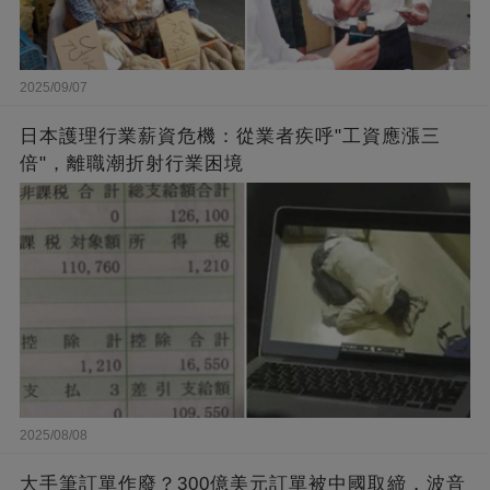
2025/09/07
日本護理行業薪資危機：從業者疾呼"工資應漲三
倍"，離職潮折射行業困境
2025/08/08
大手筆訂單作廢？300億美元訂單被中國取締，波音