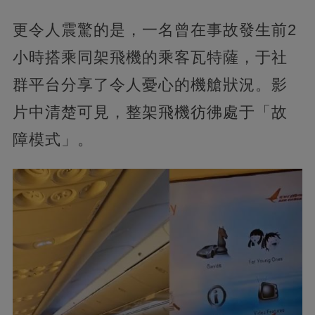
更令人震驚的是，一名曾在事故發生前2
小時搭乘同架飛機的乘客瓦特薩，于社
群平台分享了令人憂心的機艙狀況。影
片中清楚可見，整架飛機彷彿處于「故
障模式」。