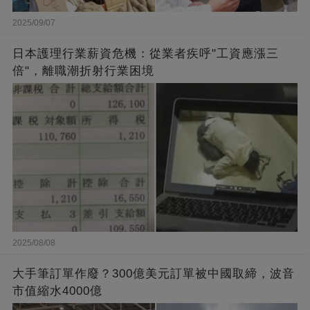
2025/09/07
日本護理行業薪資危機：從業者疾呼"工資應漲三
倍"，離職潮折射行業困境
2025/08/08
大手筆訂單作廢？300億美元訂單被中國取締，波音
市值縮水4000億