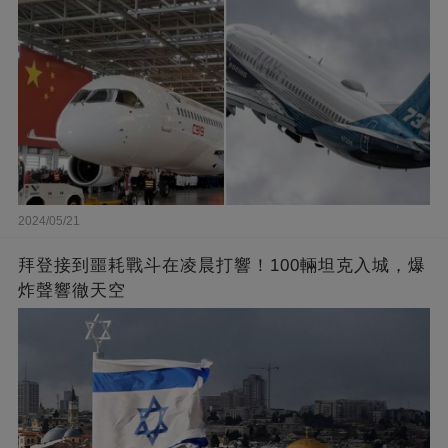
2024/05/21
拜登接到噩耗戰斗在凌晨打響！100輛坦克入城，爆
炸聲響徹天空