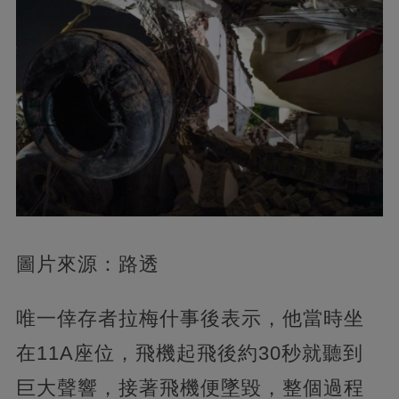
圖片來源：路透
唯一倖存者拉梅什事後表示，他當時坐
在11A座位，飛機起飛後約30秒就聽到
巨大聲響，接著飛機便墜毀，整個過程