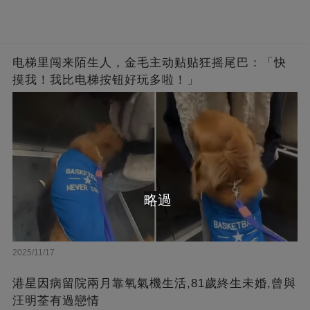
电梯里闯来陌生人，金毛主动贴贴狂摇尾巴：「快
摸我！我比电梯按钮好玩多啦！」
略過
2025/11/17
港星因病留院兩月靠氧氣機生活,81歲終生未婚,曾與
汪明荃有過戀情