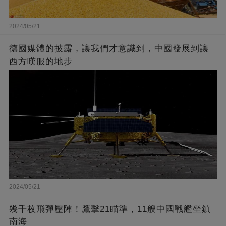
2024/05/21
德國媒體的披露，讓我們才意識到，中國發展到讓
西方嘆服的地步
2024/05/21
幾千枚飛彈壓陣！鷹擊21瞄準，11艘中國戰艦坐鎮
南海