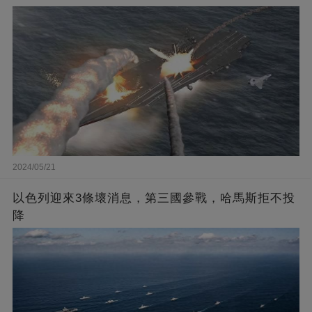
2024/05/21
以色列迎來3條壞消息，第三國參戰，哈馬斯拒不投
降