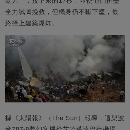
動力」，接下來的17秒，即使他們拚盡
全力試圖挽救，但機身仍不斷下墜，最
終撞上建築爆炸。
據《太陽報》（The Sun）報導，這架波
音787-8夢幻客機從艾哈邁達巴德機場