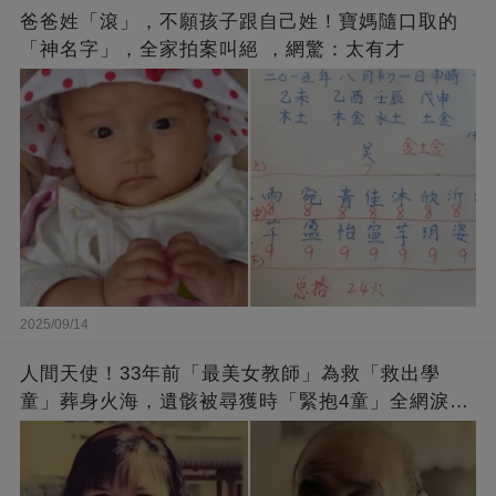
爸爸姓「滾」，不願孩子跟自己姓！寶媽隨口取的
「神名字」，全家拍案叫絕 ，網驚：太有才
2025/09/14
人間天使！33年前「最美女教師」為救「救出學
童」葬身火海，遺骸被尋獲時「緊抱4童」全網淚
崩：真正的英雄不該被遺忘