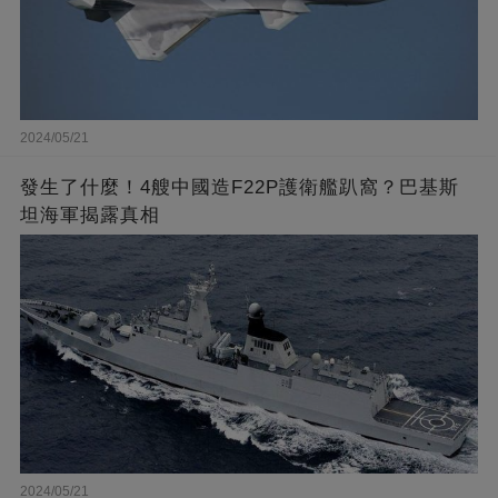
2024/05/21
發生了什麼！4艘中國造F22P護衛艦趴窩？巴基斯
坦海軍揭露真相
2024/05/21