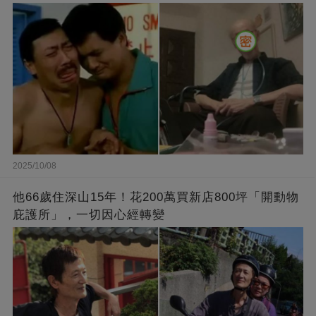
2025/10/08
他66歲住深山15年！花200萬買新店800坪「開動物
庇護所」，一切因心經轉變