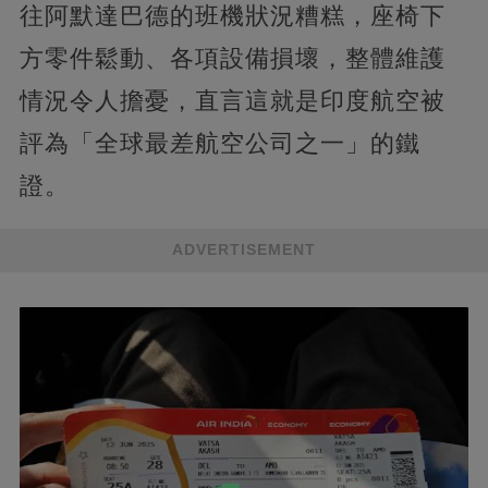
往阿默達巴德的班機狀況糟糕，座椅下
方零件鬆動、各項設備損壞，整體維護
情況令人擔憂，直言這就是印度航空被
評為「全球最差航空公司之一」的鐵
證。
ADVERTISEMENT