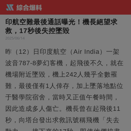
印航空難最後通話曝光！機長絕望求
救，17秒後失控墜毀
2025/06/14
昨（12）日印度航空（Air India）一架
波音787-8夢幻客機，起飛後不久，就在
機場附近墜毀，機上242人幾乎全數罹
難，最後僅有1人倖存，加上墜落地點位
于醫學院宿舍，當時又正值午餐時間，
因此造成多人傷亡。機長曾在起飛後11
秒，向塔台發出求救訊號稱飛機「失去