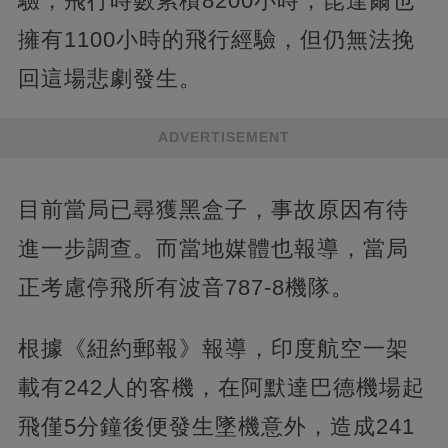
驗，飛行時數累積8200小時，昆達爾也
擁有1100小時的飛行經驗，但仍無法挽
回這場悲劇發生。
ADVERTISEMENT
目前當局已尋獲黑盒子，事故原因有待
進一步調查。而當地媒體也報導，當局
正考慮停飛所有波音787-8機隊。
根據《紐約郵報》報導，印度航空一架
載有242人的客機，在阿默達巴德機場起
飛僅5分鐘後便發生墜機意外，造成241