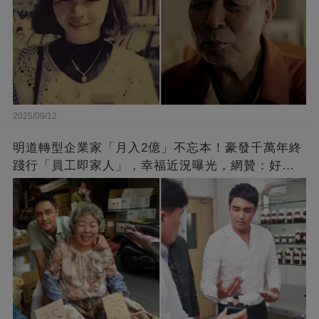
2025/09/12
明道轉型企業家「月入2億」不忘本！豪發千萬年終
踐行「員工即家人」，幸福近況曝光，網贊：好老
闆的福報