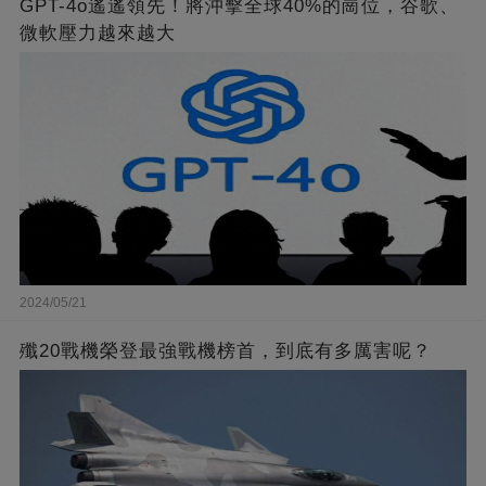
GPT-4o遙遙領先！將沖擊全球40%的崗位，谷歌、
微軟壓力越來越大
2024/05/21
殲20戰機榮登最強戰機榜首，到底有多厲害呢？