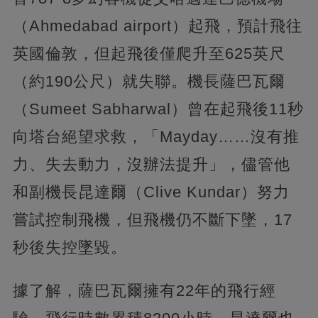
（Ahmedabad airport）起飛，預計飛往
英國倫敦，但起飛後僅爬升至625英尺
（約190公尺）就失聯。機長薩巴瓦爾
（Sumeet Sabharwal）曾在起飛後11秒
向塔台絕望求救，「Mayday……沒有推
力、失去動力，沒辦法提升」，儘管他
和副機長昆達爾（Clive Kundar）努力
嘗試控制飛機，但飛機仍不斷下墜，17
秒後失控墜毀。
據了解，薩巴瓦爾擁有22年的飛行經