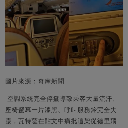
圖片來源：奇摩新聞
空調系統完全停擺導致乘客大量流汗、
座椅螢幕一片漆黑、呼叫服務鈴完全失
靈，瓦特薩在貼文中痛批這架從德里飛