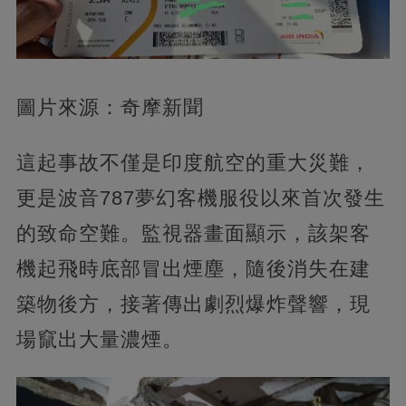
圖片來源：奇摩新聞
這起事故不僅是印度航空的重大災難，
更是波音787夢幻客機服役以來首次發生
的致命空難。監視器畫面顯示，該架客
機起飛時底部冒出煙塵，隨後消失在建
築物後方，接著傳出劇烈爆炸聲響，現
場竄出大量濃煙。