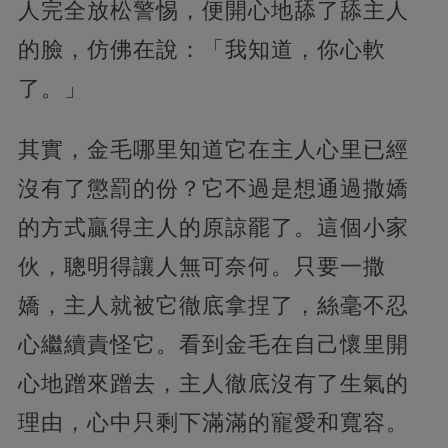
人完全放松警惕，便開心地舔了舔主人
的臉，仿佛在說：「我知道，你心軟
了。」
其實，金毛哪里知道它在主人心里已經
沒有了懲罰的份？它不過是想通過撒嬌
的方式贏得主人的原諒罷了。這個小家
伙，聰明得讓人無可奈何。只要一撒
嬌，主人就被它徹底拿捏了，絲毫不忍
心繼續責怪它。看到金毛在自己懷里開
心地蹭來蹭去，主人徹底沒有了生氣的
理由，心中只剩下滿滿的寵愛和寬容。