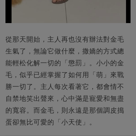
從那天開始，主人再也沒有辦法對金毛
生氣了，無論它做什麼，撒嬌的方式總
能輕松化解一切的「懲罰」。小小的金
毛，似乎已經掌握了如何用「萌」來戰
勝一切了。主人每次看著它，都會情不
自禁地笑出聲來，心中滿是寵愛和無盡
的寬容。而金毛，則永遠是那個調皮搗
蛋卻無比可愛的「小天使」。