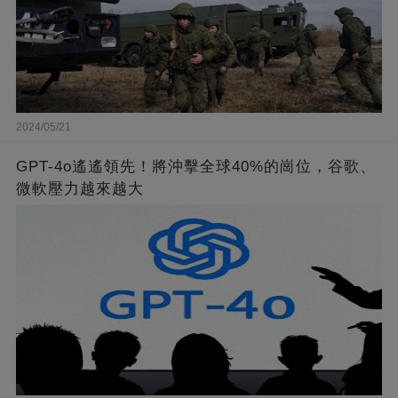
2024/05/21
GPT-4o遙遙領先！將沖擊全球40%的崗位，谷歌、
微軟壓力越來越大