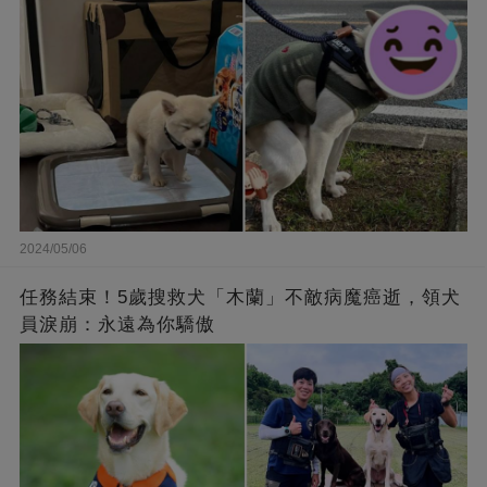
2024/05/06
任務結束！5歲搜救犬「木蘭」不敵病魔癌逝，領犬
員淚崩：永遠為你驕傲