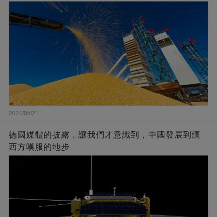
2024/05/21
德國媒體的披露，讓我們才意識到，中國發展到讓
西方嘆服的地步