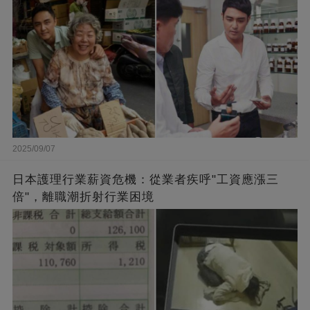
2025/09/07
日本護理行業薪資危機：從業者疾呼"工資應漲三
倍"，離職潮折射行業困境