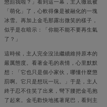
懲罰我啦？」看到這一幕，主人徹底被
「萌化」了，心軟得像是被融化的一塊
冰雪。再加上金毛那露出微笑的樣子，
似乎是在暗示：「你能不能不要再生氣
了？」
這時候，主人完全沒法繼續維持原本的
嚴厲態度。看著金毛的表情，心里默默
想：「它也只是個小家伙，哪懂什麼懲
罰啊。它只是想玩一玩。」于是，主人
終于忍不住笑了出來，彎下腰把金毛抱
了起來。金毛歡快地搖著尾巴，看到主