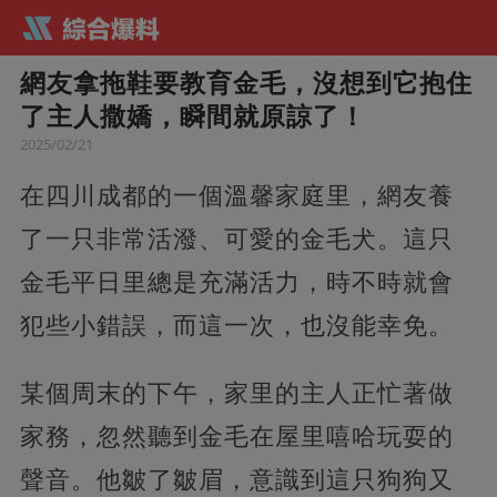
網友拿拖鞋要教育金毛，沒想到它抱住
了主人撒嬌，瞬間就原諒了！
2025/02/21
在四川成都的一個溫馨家庭里，網友養
了一只非常活潑、可愛的金毛犬。這只
金毛平日里總是充滿活力，時不時就會
犯些小錯誤，而這一次，也沒能幸免。
某個周末的下午，家里的主人正忙著做
家務，忽然聽到金毛在屋里嘻哈玩耍的
聲音。他皺了皺眉，意識到這只狗狗又