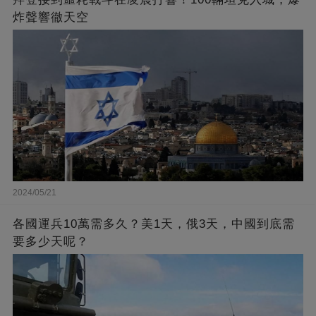
炸聲響徹天空
2024/05/21
各國運兵10萬需多久？美1天，俄3天，中國到底需
要多少天呢？