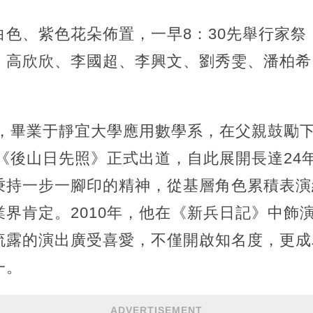
白色、紫色花朵佈置，一早8：30先舉行家祭
、高欣欣、李國超、李興文、劉秀雯、潘柏希
純，畢業于靜宜大學應用數學系，在父親鼓勵
劇《後山日先照》正式出道，自此展開長達24
秉持一步一腳印的精神，從基層角色累積表演
界肯定。2010年，他在《新兵日記》中飾
流露的演出廣受喜愛，不僅開啟知名度，更成
一。
ADVERTISEMENT