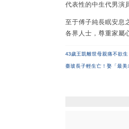
代表性的中生代男演
至于傅子純長眠安息
各界人士，尊重家屬
43歲王凱離世母親痛不欲
臺玻長子輕生亡！娶「最美