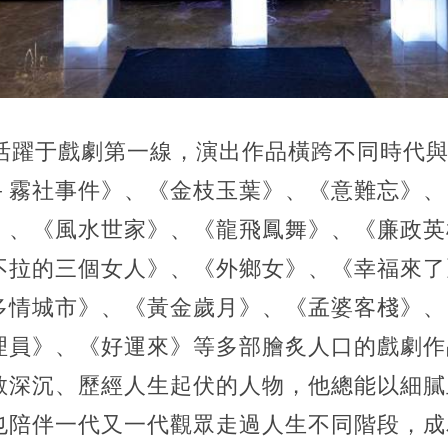
終活躍于戲劇第一線，演出作品橫跨不同時代
－霧社事件》、《金枝玉葉》、《意難忘》、
》、《風水世家》、《龍飛鳳舞》、《廉政英
不拉的三個女人》、《外鄉女》、《幸福來了
多情城市》、《黃金歲月》、《孟婆客棧》、
理員》、《好運來》等多部膾炙人口的戲劇作
斂深沉、歷經人生起伏的人物，他總能以細膩
也陪伴一代又一代觀眾走過人生不同階段，成