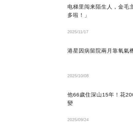
电梯里闯来陌生人，金毛
多啦！」
2025/11/17
港星因病留院兩月靠氧氣機
2025/10/08
他66歲住深山15年！花2
變
2025/09/24