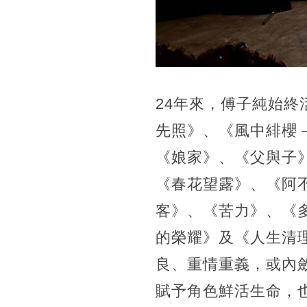
24年來，傅子純始
先照》、《風中緋櫻
《娘家》、《父與子
《春花望露》、《阿
客》、《苦力》、《
的榮耀》及《人生清
良、重情重義，或內
賦予角色鮮活生命，