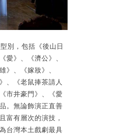
與型別，包括《後山日
《愛》、《濟公》、
雄》、《嫁妝》、
》、《老鼠捧茶請人
《市井豪門》、《愛
品。無論飾演正直善
且富有層次的演技，
為台灣本土戲劇最具