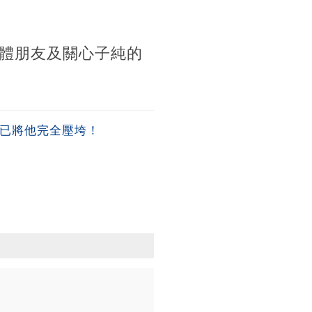
體朋友及關心子純的
早已將他完全壓垮！