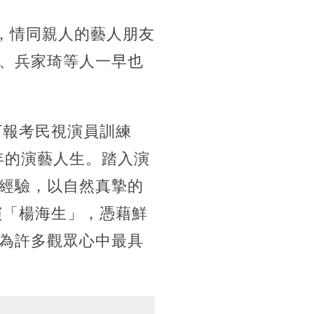
，情同親人的藝人朋友
、兵家琦等人一早也
下報考民視演員訓練
年的演藝人生。踏入演
經驗，以自然真摯的
演「楊海生」，憑藉鮮
為許多觀眾心中最具