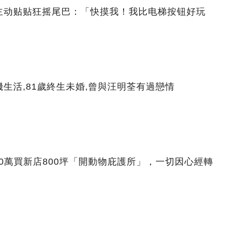
主动贴贴狂摇尾巴：「快摸我！我比电梯按钮好玩
生活,81歲終生未婚,曾與汪明荃有過戀情
00萬買新店800坪「開動物庇護所」，一切因心經轉