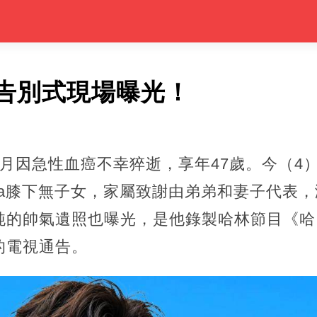
告別式現場曝光！
月因急性血癌不幸猝逝，享年47歲。今（4
inna膝下無子女，家屬致謝由弟弟和妻子代表
純的帥氣遺照也曝光，是他錄製哈林節目《哈
的電視通告。