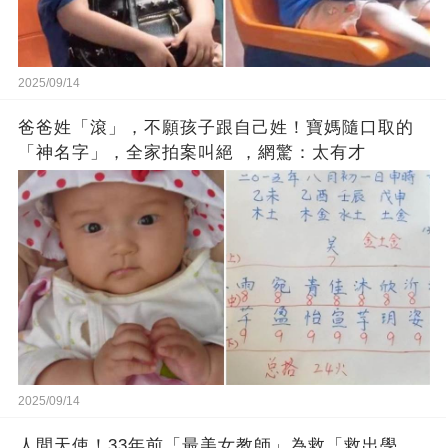
2025/09/14
爸爸姓「滾」，不願孩子跟自己姓！寶媽隨口取的
「神名字」，全家拍案叫絕 ，網驚：太有才
2025/09/14
人間天使！33年前「最美女教師」為救「救出學