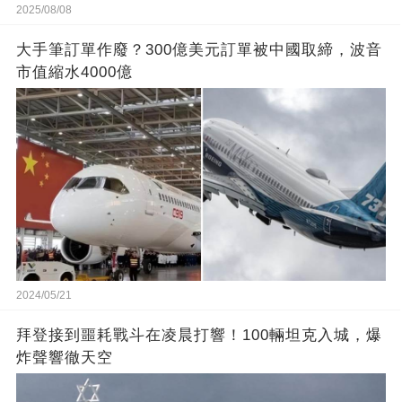
2025/08/08
大手筆訂單作廢？300億美元訂單被中國取締，波音
市值縮水4000億
2024/05/21
拜登接到噩耗戰斗在凌晨打響！100輛坦克入城，爆
炸聲響徹天空