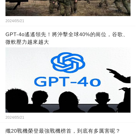
2024/05/21
GPT-4o遙遙領先！將沖擊全球40%的崗位，谷歌、
微軟壓力越來越大
2024/05/21
殲20戰機榮登最強戰機榜首，到底有多厲害呢？