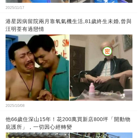
2025/11/17
港星因病留院兩月靠氧氣機生活,81歲終生未婚,曾與
汪明荃有過戀情
2025/10/08
他66歲住深山15年！花200萬買新店800坪「開動物
庇護所」，一切因心經轉變