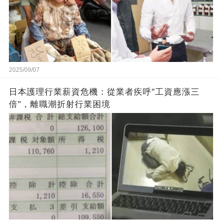
2025/09/07
日本護理行業薪資危機：從業者疾呼"工資應漲三
倍"，離職潮折射行業困境