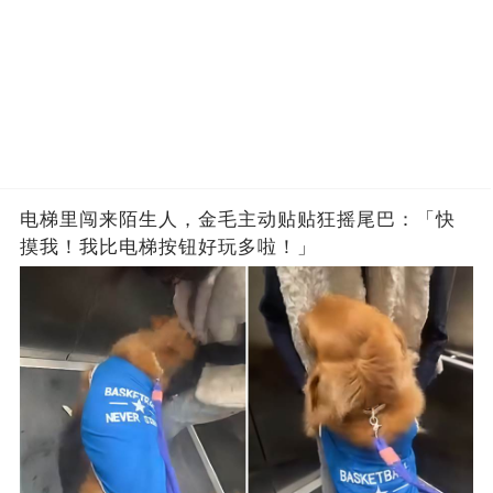
电梯里闯来陌生人，金毛主动贴贴狂摇尾巴：「快
摸我！我比电梯按钮好玩多啦！」