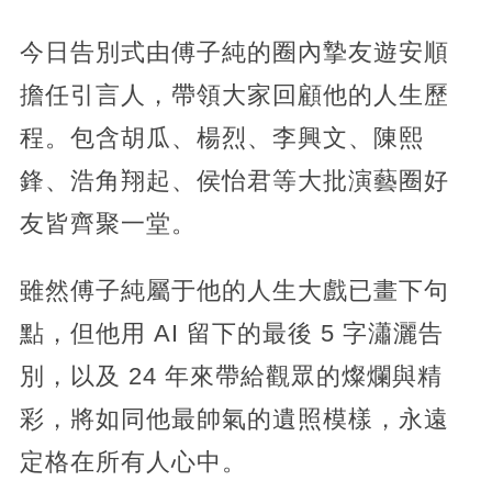
今日告別式由傅子純的圈內摯友遊安順
擔任引言人，帶領大家回顧他的人生歷
程。包含胡瓜、楊烈、李興文、陳熙
鋒、浩角翔起、侯怡君等大批演藝圈好
友皆齊聚一堂。
雖然傅子純屬于他的人生大戲已畫下句
點，但他用 AI 留下的最後 5 字瀟灑告
別，以及 24 年來帶給觀眾的燦爛與精
彩，將如同他最帥氣的遺照模樣，永遠
定格在所有人心中。