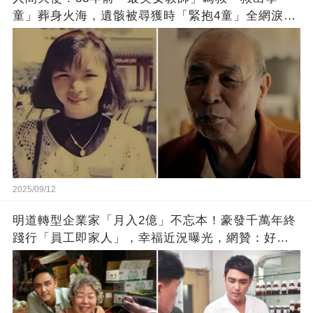
童」葬身火海，遺骸被尋獲時「緊抱4童」全網淚
崩：真正的英雄不該被遺忘
2025/09/12
明道轉型企業家「月入2億」不忘本！豪發千萬年終
踐行「員工即家人」，幸福近況曝光，網贊：好老
闆的福報