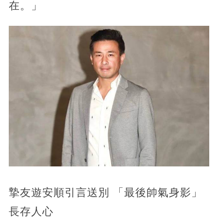
在。」
摯友遊安順引言送別 「最後帥氣身影」
長存人心