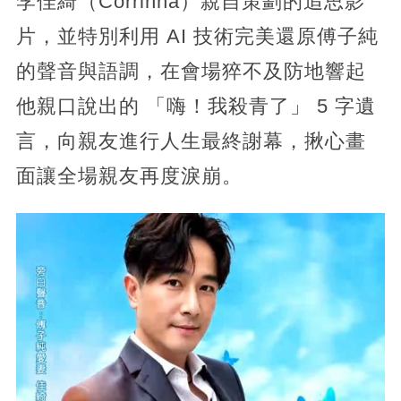
李佳綺（Corrinna）親自策劃的追思影
片，並特別利用 AI 技術完美還原傅子純
的聲音與語調，在會場猝不及防地響起
他親口說出的 「嗨！我殺青了」 5 字遺
言，向親友進行人生最終謝幕，揪心畫
面讓全場親友再度淚崩。