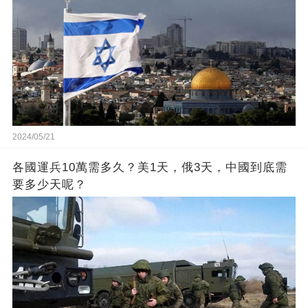
2024/05/21
各國運兵10萬需多久？美1天，俄3天，中國到底需
要多少天呢？