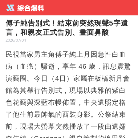
傅子純告別式！結束前突然現聲5字遺
言，和親友正式告別、畫面鼻酸
2026/07/04
民視當家男主角傅子純上月因急性白血
病（血癌）驟逝，享年 46 歲，訊息震驚
演藝圈。今日（4日）家屬在板橋新月會
館為其舉行告別式，現場以典雅的紫白
色花藝與深藍布幔佈置，中央遺照定格
了他生前最帥氣的西裝身影。公祭結束
前，現場大螢幕突然播放了一段由遺孀