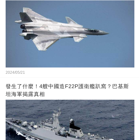
2024/05/21
發生了什麼！4艘中國造F22P護衛艦趴窩？巴基斯
坦海軍揭露真相