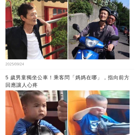
2025/09/24
5 歲男童獨坐公車！乘客問「媽媽在哪」，指向前方
回應讓人心疼