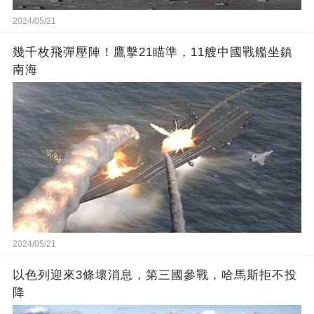
2024/05/21
幾千枚飛彈壓陣！鷹擊21瞄準，11艘中國戰艦坐鎮
南海
2024/05/21
以色列迎來3條壞消息，第三國參戰，哈馬斯拒不投
降