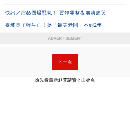
快訊／演藝圈爆惡耗！ 賈靜雯整夜崩潰痛哭
臺玻長子輕生亡！娶「最美老闆」不到2年
ADVERTISEMENT
下一頁
搶先看最新趣聞請贊下面專頁