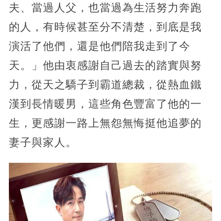
夫、當過人父，也當過為生活努力奔跑
的人，有時候甚至分不清楚，到底是我
演活了他們，還是他們陪我走到了今
天。」他由衷感謝自己過去的踏實與努
力，從天之驕子到霸道總裁，從熱血鐵
漢到長情暖男，這些角色豐富了他的一
生，更感謝一路上無怨無悔挺他追夢的
妻子與家人。