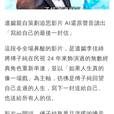
遺孀親自策劃追思影片 AI還原聲音讀出
「寫給自己的最後一封信」
這段令全場鼻酸的影片，是遺孀李佳綺
將傅子純在民視 24 年來飾演過的無數經
典角色重新串連，並以「如果人生真的
像一場戲」為主軸，彷彿是傅子純回望
自己走過的人生，寫下一封送給自己、
也送給所有人的信。
影片一開頭，傅子純熟悉且溫暖的嗓音