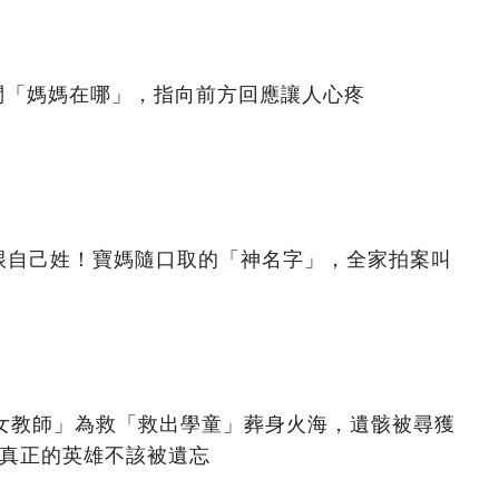
問「媽媽在哪」，指向前方回應讓人心疼
跟自己姓！寶媽隨口取的「神名字」，全家拍案叫
美女教師」為救「救出學童」葬身火海，遺骸被尋獲
：真正的英雄不該被遺忘