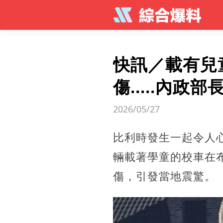
快訊／載有兒
傷.....內政
2026/05/27
比利時發生一起令人心
輛載著學童的校車在
傷，引發當地震驚。