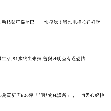
主动贴贴狂摇尾巴：「快摸我！我比电梯按钮好玩
生活,81歲終生未婚,曾與汪明荃有過戀情
00萬買新店800坪「開動物庇護所」，一切因心經轉