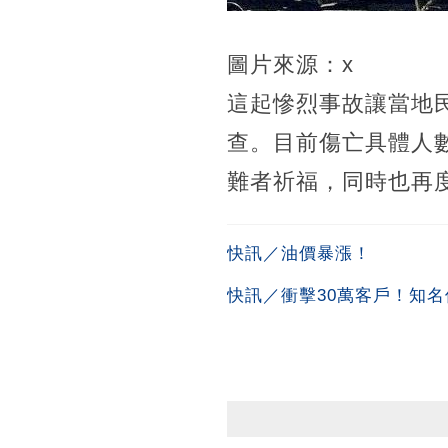
圖片來源：x
這起慘烈事故讓當地
查。目前傷亡具體人
難者祈福，同時也再
快訊／油價暴漲！
快訊／衝擊30萬客戶！知