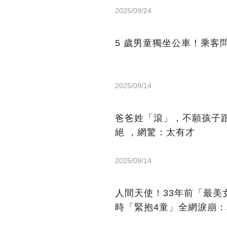
2025/09/24
5 歲男童獨坐公車！乘客
2025/09/14
爸爸姓「滾」，不願孩子
絕 ，網驚：太有才
2025/09/14
人間天使！33年前「最
時「緊抱4童」全網淚崩