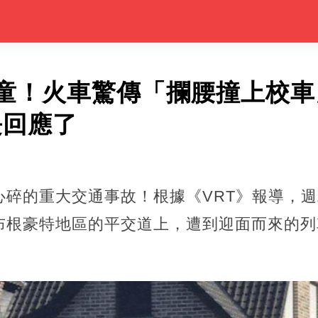
童！火車驚傳「攔腰撞上校車
部長回應了
碎的重大交通事故！根據《VRT》報導，週
布根豪特地區的平交道上，遭到迎面而來的列