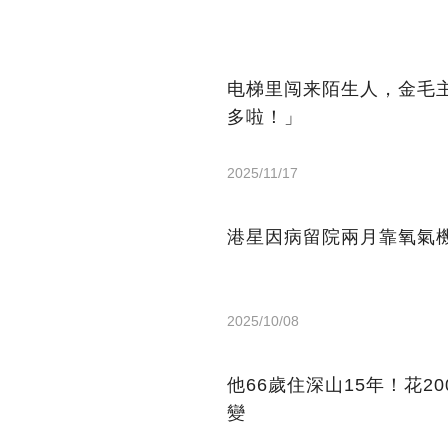
电梯里闯来陌生人，金毛
多啦！」
2025/11/17
港星因病留院兩月靠氧氣機
2025/10/08
他66歲住深山15年！花2
變