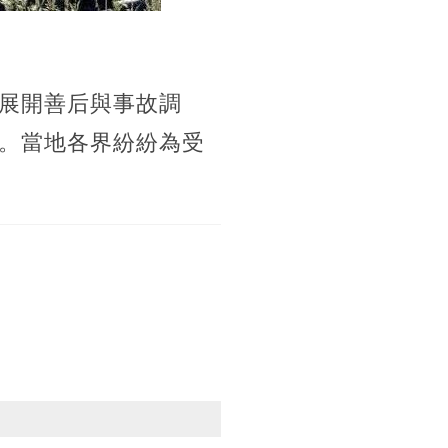
展開善后與事故調
。當地各界紛紛為受