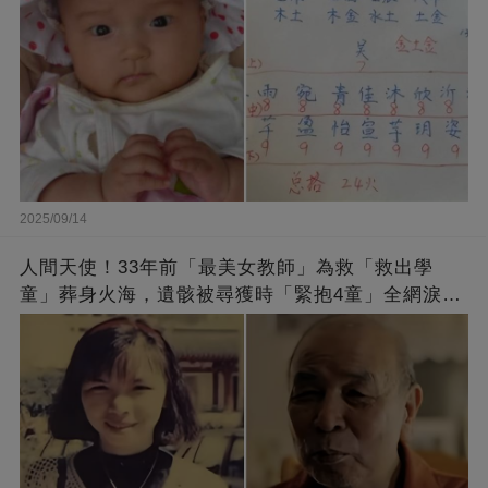
2025/09/14
人間天使！33年前「最美女教師」為救「救出學
童」葬身火海，遺骸被尋獲時「緊抱4童」全網淚
崩：真正的英雄不該被遺忘