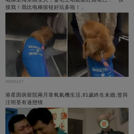
摸我！我比电梯按钮好玩多啦！」
2025/11/17
港星因病留院兩月靠氧氣機生活,81歲終生未婚,曾與
汪明荃有過戀情