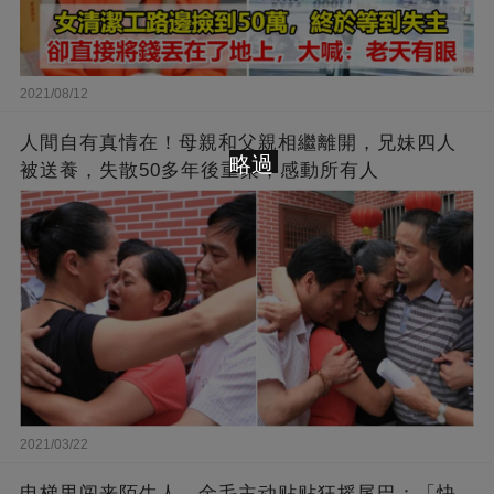
2021/08/12
人間自有真情在！母親和父親相繼離開，兄妹四人
略過
被送養，失散50多年後重聚，感動所有人
2021/03/22
电梯里闯来陌生人，金毛主动贴贴狂摇尾巴：「快