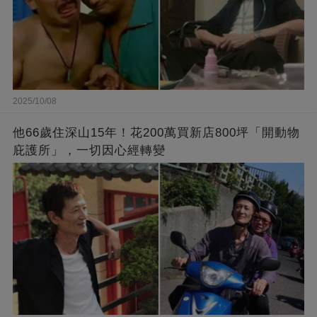
2025/10/08
他66歲住深山15年！花200萬買新店800坪「開動物
庇護所」，一切因心經轉變