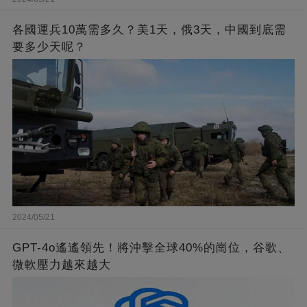
各國運兵10萬需多久？美1天，俄3天，中國到底需
要多少天呢？
2024/05/21
GPT-4o遙遙領先！將沖擊全球40%的崗位，谷歌、
微軟壓力越來越大