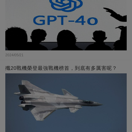
2024/05/21
殲20戰機榮登最強戰機榜首，到底有多厲害呢？