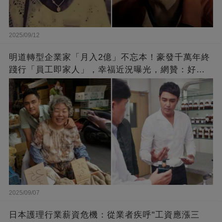
2025/09/12
明道轉型企業家「月入2億」不忘本！豪發千萬年終
踐行「員工即家人」，幸福近況曝光，網贊：好老
闆的福報
2025/09/07
日本護理行業薪資危機：從業者疾呼"工資應漲三