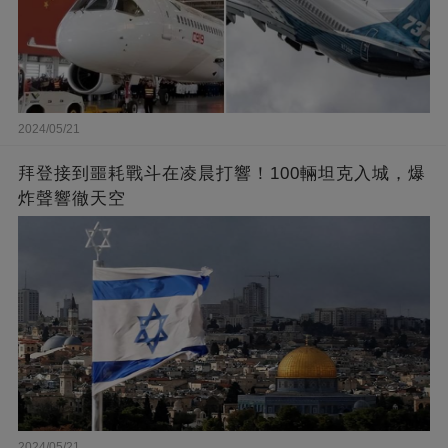
2024/05/21
拜登接到噩耗戰斗在凌晨打響！100輛坦克入城，爆
炸聲響徹天空
2024/05/21