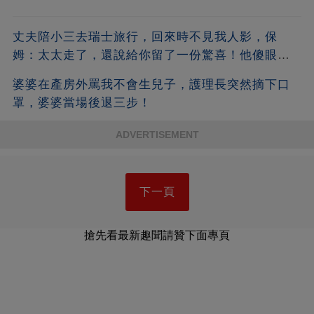
丈夫陪小三去瑞士旅行，回來時不見我人影，保
姆：太太走了，還說給你留了一份驚喜！他傻眼
了！
婆婆在產房外罵我不會生兒子，護理長突然摘下口
罩，婆婆當場後退三步！
ADVERTISEMENT
下一頁
搶先看最新趣聞請贊下面專頁