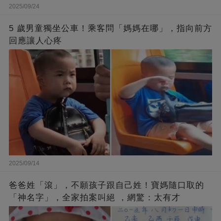
2025/09/24
5 歲男童獨坐公車！乘客問「媽媽在哪」，指向前方
回應讓人心疼
2025/09/14
爸爸姓「滾」，不願孩子跟自己姓！寶媽隨口取的
「神名字」，全家拍案叫絕 ，網驚：太有才