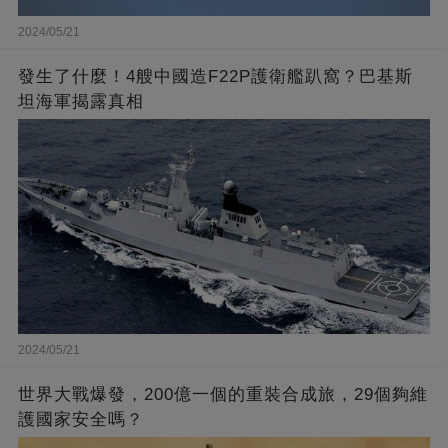
2024/05/21
發生了什麼！4艘中國造F22P護衛艦趴窩？巴基斯
坦海軍揭露真相
2024/05/21
世界大戰爆發，200億一個的重裝合成旅，29個夠維
護國家安全嗎？