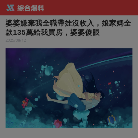
婆婆嫌棄我全職帶娃沒收入，娘家媽全
款135萬給我買房，婆婆傻眼
2025/08/12