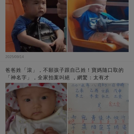
2025/09/14
爸爸姓「滾」，不願孩子跟自己姓！寶媽隨口取的
「神名字」，全家拍案叫絕 ，網驚：太有才