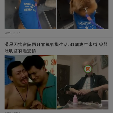
2025/11/17
港星因病留院兩月靠氧氣機生活,81歲終生未婚,曾與
汪明荃有過戀情