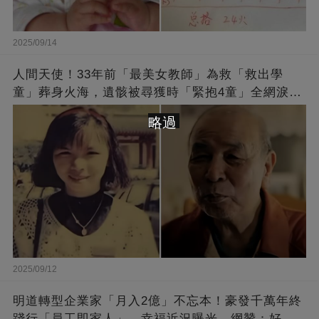
2025/09/14
人間天使！33年前「最美女教師」為救「救出學
童」葬身火海，遺骸被尋獲時「緊抱4童」全網淚
崩：真正的英雄不該被遺忘
略過
2025/09/12
明道轉型企業家「月入2億」不忘本！豪發千萬年終
踐行「員工即家人」，幸福近況曝光，網贊：好老