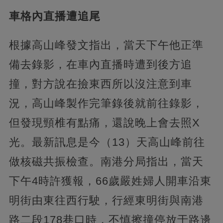
車格內直播遭追尾
根據高山峰發文指出，當天下午他正準
備去錄影，在車內直播時遭到後方追
撞，對方說在撿東西所以沒注意到車
況，高山峰製作完筆錄後就前往錄影，
但發現頸椎有點痛，還說晚上會去照X
光。最新訊息是今（13）天高山峰前往
做核磁共振檢查。南港分局指出，當天
下午4時許獲報，66歲嚴姓婦人開車沿東
明街由東往西行駛，行經東明街與南港
路二段178巷口時，不慎擦撞停放于路邊