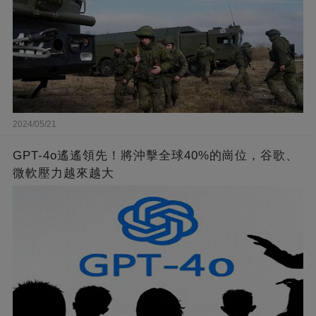
2024/05/21
GPT-4o遙遙領先！將沖擊全球40%的崗位，谷歌、
微軟壓力越來越大