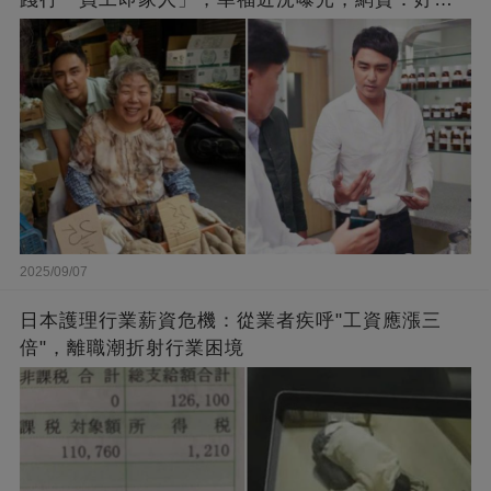
闆的福報
2025/09/07
日本護理行業薪資危機：從業者疾呼"工資應漲三
倍"，離職潮折射行業困境