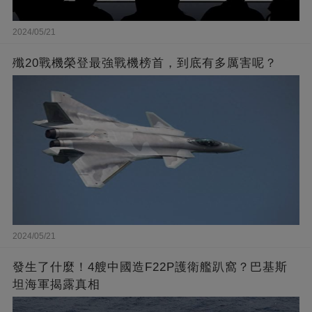
2024/05/21
殲20戰機榮登最強戰機榜首，到底有多厲害呢？
2024/05/21
發生了什麼！4艘中國造F22P護衛艦趴窩？巴基斯
坦海軍揭露真相