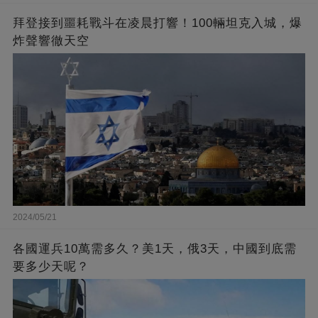
拜登接到噩耗戰斗在凌晨打響！100輛坦克入城，爆
炸聲響徹天空
2024/05/21
各國運兵10萬需多久？美1天，俄3天，中國到底需
要多少天呢？