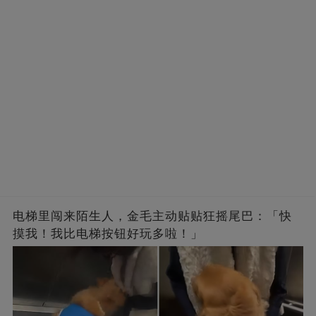
电梯里闯来陌生人，金毛主动贴贴狂摇尾巴：「快
摸我！我比电梯按钮好玩多啦！」