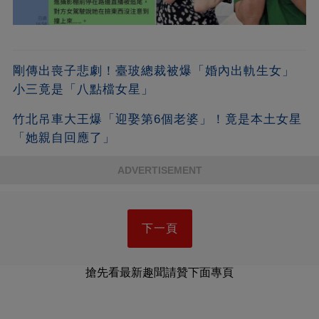
剛傳出喪子悲劇！臺玻總裁被爆「婚內出軌生女」
小三竟是「八點檔女星」
竹北吊車大王爆「迎娶第6個老婆」！竟是本土女星
「她親自回應了」
ADVERTISEMENT
下一頁
搶先看最新趣聞請贊下面專頁