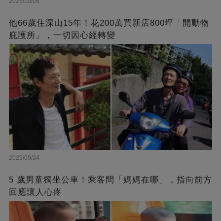
2025/10/08
他66歲住深山15年！花200萬買新店800坪「開動物
庇護所」，一切因心經轉變
2025/09/24
5 歲男童獨坐公車！乘客問「媽媽在哪」，指向前方
回應讓人心疼