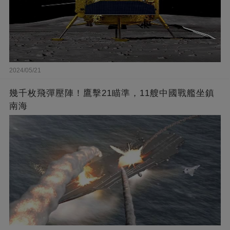
2024/05/21
幾千枚飛彈壓陣！鷹擊21瞄準，11艘中國戰艦坐鎮
南海