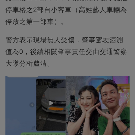
停車格之2部自小客車（高姓藝人車輛為
停放之第一部車）。
警方表示現場無人受傷，肇事駕駛酒測
值為0，後續相關肇事責任交由交通警察
大隊分析釐清。