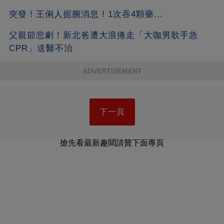
突發！王俐人扼腕消息！1次吞4顆藥...
父親節悲劇！新北爸遭大浪捲走「大咖男歌手急
CPR」送醫不治
ADVERTISEMENT
下一頁
搶先看最新趣聞請贊下面專頁