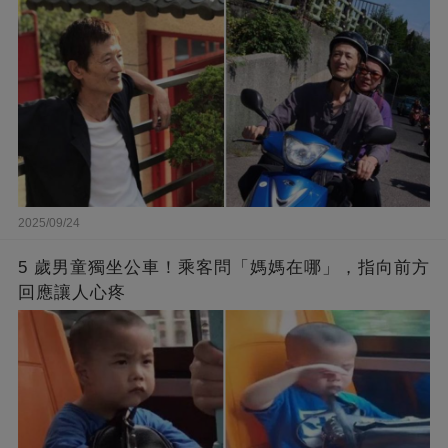
2025/09/24
5 歲男童獨坐公車！乘客問「媽媽在哪」，指向前方
回應讓人心疼