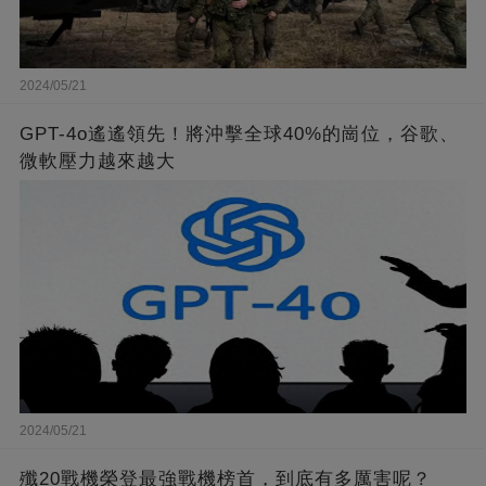
2024/05/21
GPT-4o遙遙領先！將沖擊全球40%的崗位，谷歌、
微軟壓力越來越大
2024/05/21
殲20戰機榮登最強戰機榜首，到底有多厲害呢？