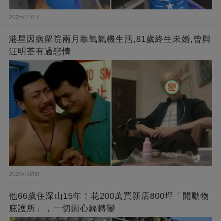
2025/11/17
港星因病留院兩月靠氧氣機生活,81歲終生未婚,曾與
汪明荃有過戀情
2025/10/08
他66歲住深山15年！花200萬買新店800坪「開動物
庇護所」，一切因心經轉變