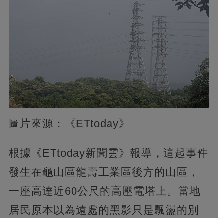
圖片來源：《ETtoday》
根據《ETtoday新聞雲》報導，這起事件
發生在龜山區龍壽工業區後方的山區，
一座高達近60公尺的高壓電塔上。當地
居民原本以為遠處的黑影只是飄盪的別