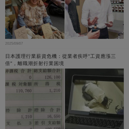
2025/09/07
日本護理行業薪資危機：從業者疾呼"工資應漲三
倍"，離職潮折射行業困境