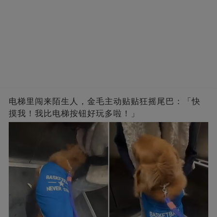
电梯里闯来陌生人，金毛主动贴贴狂摇尾巴：「快
摸我！我比电梯按钮好玩多啦！」