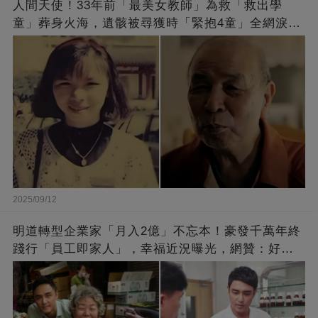
人間天使！33年前「最美女教師」為救「救出學
童」葬身火海，遺骸被尋獲時「緊抱4童」全網淚
崩：真正的英雄不該被遺忘
2025/09/12
明道轉型企業家「月入2億」不忘本！豪發千萬年終
踐行「員工即家人」，幸福近況曝光，網贊：好老
闆的福報