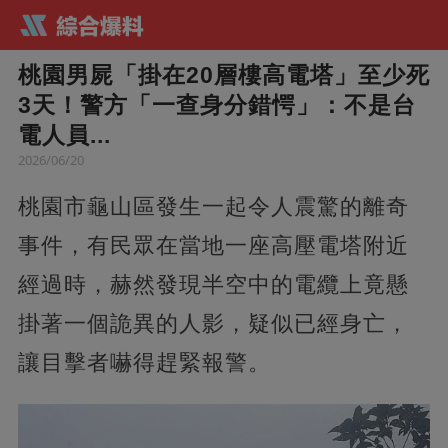
桃園男屍「掛在20層樓高電塔」至少死
3天！警方「一查身分錯愕」：不是台
電人員...
2026/06/20
桃園市龜山區發生一起令人震驚的離奇
事件，有民眾在當地一座高壓電塔附近
經過時，赫然發現半空中的電纜上竟懸
掛著一個詭異的人影，疑似已經身亡，
讓目擊者嚇得趕緊報警。