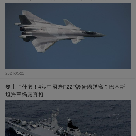
2024/05/21
發生了什麼！4艘中國造F22P護衛艦趴窩？巴基斯
坦海軍揭露真相