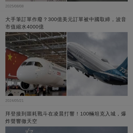
2025/08/08
大手筆訂單作廢？300億美元訂單被中國取締，波音
市值縮水4000億
2024/05/21
拜登接到噩耗戰斗在凌晨打響！100輛坦克入城，爆
炸聲響徹天空