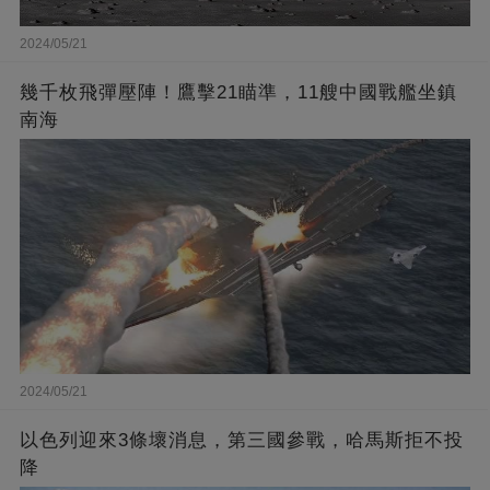
2024/05/21
幾千枚飛彈壓陣！鷹擊21瞄準，11艘中國戰艦坐鎮
南海
2024/05/21
以色列迎來3條壞消息，第三國參戰，哈馬斯拒不投
降