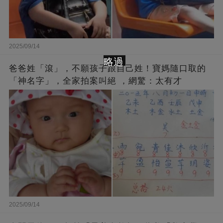
2025/09/14
略過
爸爸姓「滾」，不願孩子跟自己姓！寶媽隨口取的
「神名字」，全家拍案叫絕 ，網驚：太有才
2025/09/14