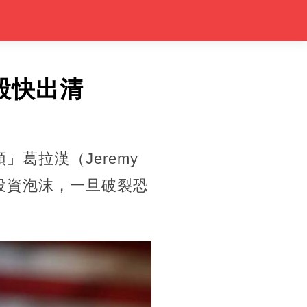
股快出清
」葛拉漢（Jeremy
的投資泡沫，一旦破裂恐