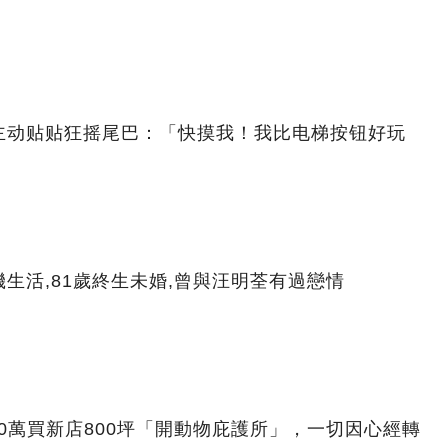
主动贴贴狂摇尾巴：「快摸我！我比电梯按钮好玩
生活,81歲終生未婚,曾與汪明荃有過戀情
00萬買新店800坪「開動物庇護所」，一切因心經轉