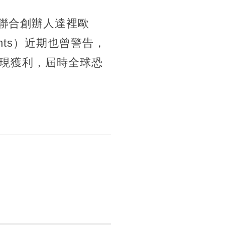
es）聯合創辦人達裡歐
lements）近期也曾警告，
兌現獲利，屆時全球恐