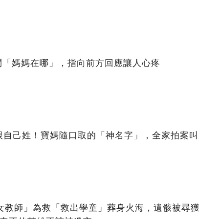
問「媽媽在哪」，指向前方回應讓人心疼
跟自己姓！寶媽隨口取的「神名字」，全家拍案叫
美女教師」為救「救出學童」葬身火海，遺骸被尋獲