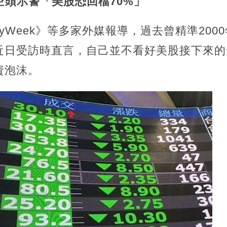
空頭示警「美股恐回檔70%」
yWeek》等多家外媒報導，過去曾精準2000
近日受訪時直言，自己並不看好美股接下來的
資泡沫。