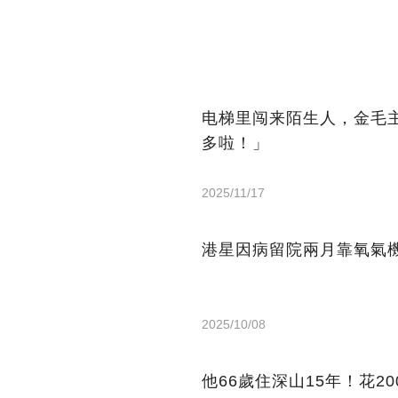
电梯里闯来陌生人，金毛
多啦！」
2025/11/17
港星因病留院兩月靠氧氣機
2025/10/08
他66歲住深山15年！花2