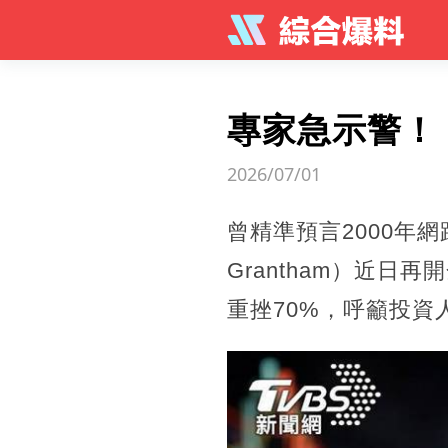
專家急示警！
2026/07/01
曾精準預言2000年網
Grantham）近
重挫70%，呼籲投資