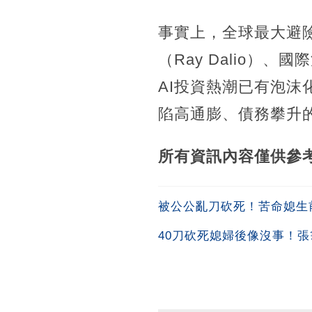
事實上，全球最大避險基金
（Ray Dalio）、國際清
AI投資熱潮已有泡沫
陷高通膨、債務攀升
所有資訊內容僅供參
被公公亂刀砍死！苦命媳生
40刀砍死媳婦後像沒事！張