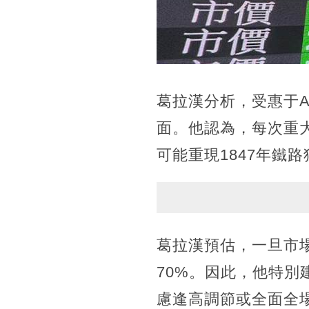
葛拉漢分析，受惠于
面。他認為，每次重
可能重現1847年鐵
葛拉漢預估，一旦市
70%。因此，他特
慮逢高調節或全面全