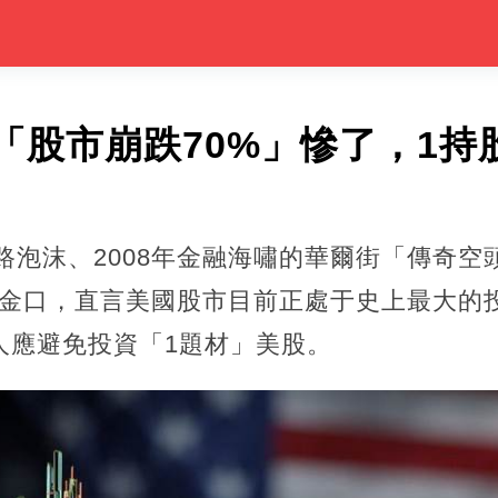
「股市崩跌70%」慘了，1持
路泡沫、2008年金融海嘯的華爾街「傳奇空頭
日再開金口，直言美國股市目前正處于史上最大
人應避免投資「1題材」美股。