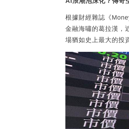
AI浪潮泡沫化？傳奇
根據財經雜誌《Mone
金融海嘯的葛拉漢，
場猶如史上最大的投