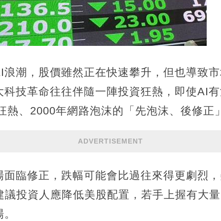
AI浪潮，股價雖然正在快速攀升，但也導致
大科技革命往往伴隨一陣投資狂熱，即使AI
路狂熱、2000年網路泡沫的「先泡沫、後修正
ADVERTISEMENT
場面臨修正，跌幅可能會比過往來得更劇烈，
別建議投資人應降低美股配置，若手上握有大
場。