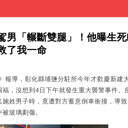
駕男「輾斷雙腿」！他曝生死
救了我一命
新聞雲》報導，彰化縣埔鹽分駐所今年才歡慶新
賜福，沒想到4日下午就發生重大襲警事件。
名施姓男子時，竟遭對方蓄意倒車衝撞，導致
中被玻璃劃傷。