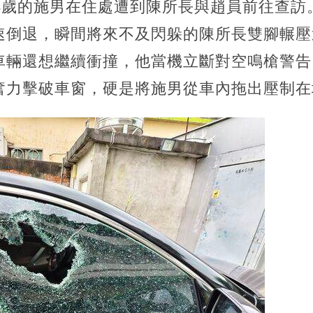
28歲的施男在住處遭到陳所長與趙員前往查訪
速倒退，瞬間將來不及閃躲的陳所長雙腳輾壓
車輛還想繼續衝撞，他當機立斷對空鳴槍警告
奮力擊破車窗，硬是將施男從車內拖出壓制在