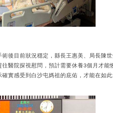
手術後目前狀況穩定，縣長王惠美、局長陳世
趕往醫院探視慰問，預計需要休養3個月才能
示確實感受到白沙屯媽祖的庇佑，才能在如此