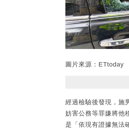
圖片來源：ETtoday
經過檢驗後發現，施
妨害公務等罪嫌將他
是「依現有證據無法