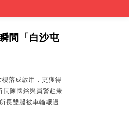
瞬間「白沙屯
建大樓落成啟用，更獲得
所長陳國銘與員警趙秉
所長雙腿被車輪輾過