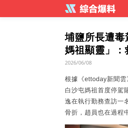
埔鹽所長遭毒
媽祖顯靈」：
2026/06/08
根據《ettoday
白沙屯媽祖首度停駕
逸在執行勤務查訪一
骨折，趙員也在過程