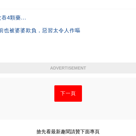
4顆藥...
前也被婆婆欺負，惡習太令人作嘔
ADVERTISEMENT
下一頁
搶先看最新趣聞請贊下面專頁