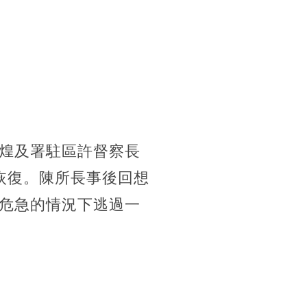
煌及署駐區許督察長
恢復。陳所長事後回想
危急的情況下逃過一