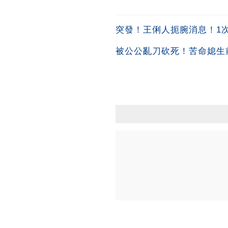
突發！王俐人扼腕消息！1次吞
被公公亂刀砍死！苦命媳生