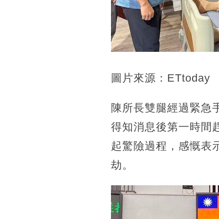
圖片來源：ETtoday
陳所長雙腿經過緊急
得知消息後第一時間
起驚險過程，感慨表
劫。