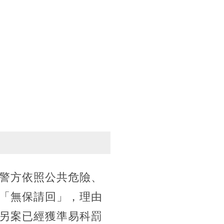
警方依照公共危險、
「無保請回」，理由
另案已經獲準易科罰