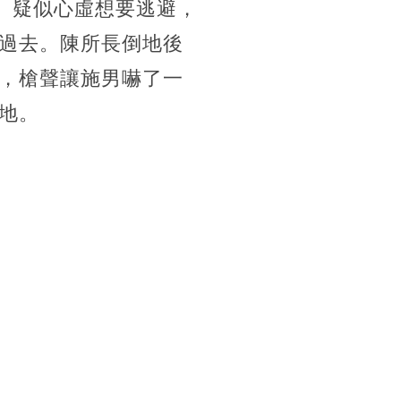
。疑似心虛想要逃避，
過去。陳所長倒地後
，槍聲讓施男嚇了一
地。