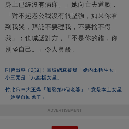
身上已經沒有病痛。」她向亡夫道歉，
「對不起老公我沒有很堅強，如果你看
到我哭，拜託不要理我，不要捨不得
我」；也喊話對方，「不是你的錯，你
別怪自己。」令人鼻酸。
剛傳出喪子悲劇！臺玻總裁被爆「婚內出軌生女」
小三竟是「八點檔女星」
竹北吊車大王爆「迎娶第6個老婆」！竟是本土女星
「她親自回應了」
ADVERTISEMENT