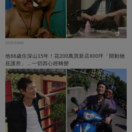
2025/10/08
他66歲住深山15年！花200萬買新店800坪「開動物
庇護所」，一切因心經轉變