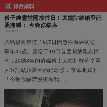
傅子純靈堂開放首日！遺孀貼結婚登記
照痛喊： 今晚你缺席
2026/06/10
八點檔男星傅子純7日因急性血癌病逝，
享年46歲。靈堂于10日首度開放親友悼
念；結縭8年的遺孀傅太太在社群分享兩
人登記結婚當天的紀念照，感傷地寫下
「今晚你缺席沒來看我」。