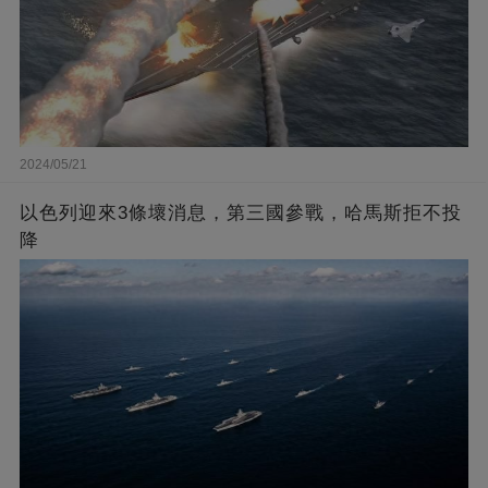
2024/05/21
以色列迎來3條壞消息，第三國參戰，哈馬斯拒不投
降