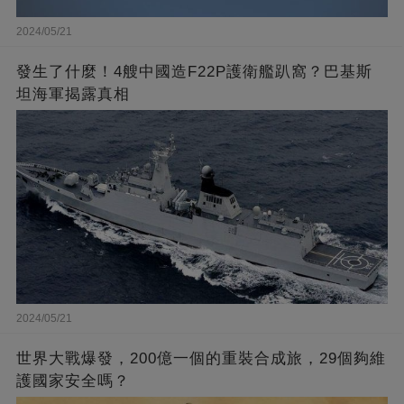
2024/05/21
發生了什麼！4艘中國造F22P護衛艦趴窩？巴基斯
坦海軍揭露真相
2024/05/21
世界大戰爆發，200億一個的重裝合成旅，29個夠維
護國家安全嗎？