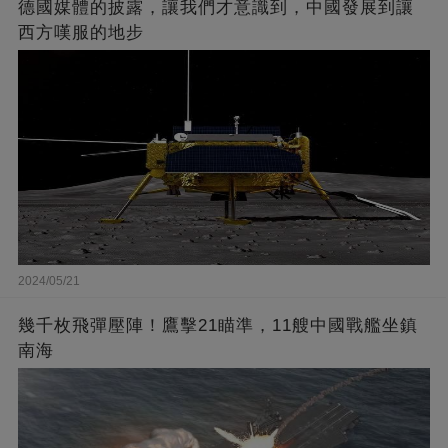
德國媒體的披露，讓我們才意識到，中國發展到讓
西方嘆服的地步
2024/05/21
幾千枚飛彈壓陣！鷹擊21瞄準，11艘中國戰艦坐鎮
南海