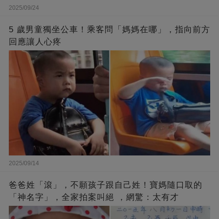
2025/09/24
5 歲男童獨坐公車！乘客問「媽媽在哪」，指向前方
回應讓人心疼
2025/09/14
爸爸姓「滾」，不願孩子跟自己姓！寶媽隨口取的
「神名字」，全家拍案叫絕 ，網驚：太有才