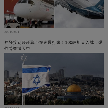
2024/05/21
拜登接到噩耗戰斗在凌晨打響！100輛坦克入城，爆
炸聲響徹天空