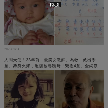
略過
2025/09/14
人間天使！33年前「最美女教師」為救「救出學
童」葬身火海，遺骸被尋獲時「緊抱4童」全網淚
崩：真正的英雄不該被遺忘