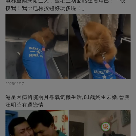
电梯里闯来陌生人，金毛主动贴贴狂摇尾巴：「快
摸我！我比电梯按钮好玩多啦！」
2025/11/17
港星因病留院兩月靠氧氣機生活,81歲終生未婚,曾與
汪明荃有過戀情