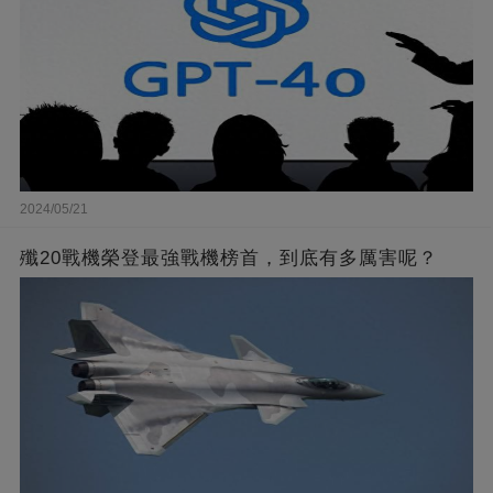
2024/05/21
殲20戰機榮登最強戰機榜首，到底有多厲害呢？