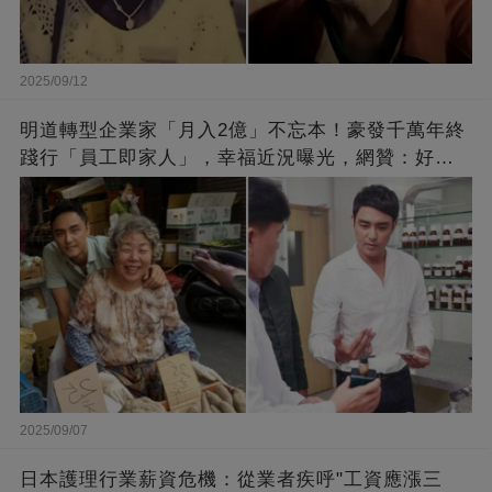
2025/09/12
明道轉型企業家「月入2億」不忘本！豪發千萬年終
踐行「員工即家人」，幸福近況曝光，網贊：好老
闆的福報
2025/09/07
日本護理行業薪資危機：從業者疾呼"工資應漲三