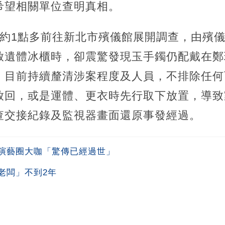
希望相關單位查明真相。
午約1點多前往新北市殯儀館展開調查，由殯
啟遺體冰櫃時，卻震驚發現玉手鐲仍配戴在鄭
，目前持續釐清涉案程度及人員，不排除任何
放回，或是運體、更衣時先行取下放置，導致
查交接紀錄及監視器畫面還原事發經過。
演藝圈大咖「驚傳已經過世」
老闆」不到2年