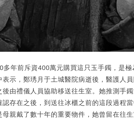
0多年前斥資400萬元購買這只玉手鐲，是
中表示，鄭琇月于土城醫院病逝後，醫護人員
之後由禮儀人員協助移送往生室。她推測手鐲
確認存在之後，到送往冰櫃之前的這段過程當
是母親戴了數十年的重要物件，她曾留在往生
。