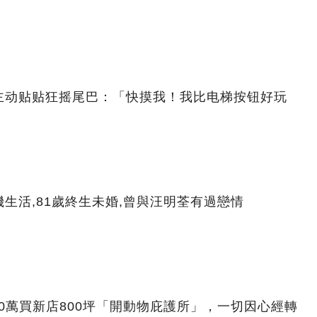
主动贴贴狂摇尾巴：「快摸我！我比电梯按钮好玩
生活,81歲終生未婚,曾與汪明荃有過戀情
00萬買新店800坪「開動物庇護所」，一切因心經轉