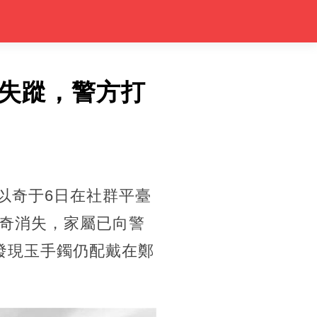
奇失蹤，警方打
以奇于6日在社群平臺
奇消失，家屬已向警
發現玉手鐲仍配戴在鄭