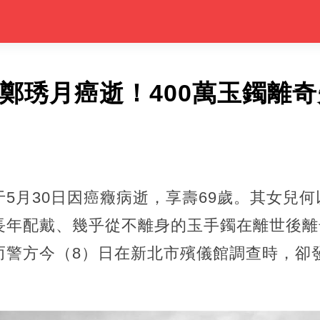
手鄭琇月癌逝！400萬玉鐲離
5月30日因癌癥病逝，享壽69歲。其女兒何
長年配戴、幾乎從不離身的玉手鐲在離世後離
而警方今（8）日在新北市殯儀館調查時，卻