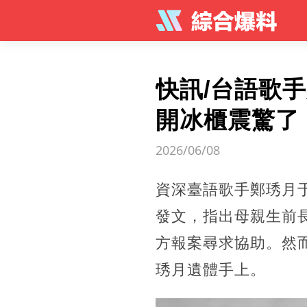
快訊/台語歌
開冰櫃震驚了
2026/06/08
資深臺語歌手鄭琇月于
發文，指出母親生前
方報案尋求協助。然
琇月遺體手上。