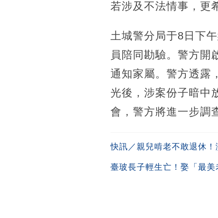
若涉及不法情事，更
土城警分局于8日下
員陪同勘驗。警方開
通知家屬。警方透露
光後，涉案份子暗中
會，警方將進一步調
快訊／親兒啃老不敢退休！
臺玻長子輕生亡！娶「最美