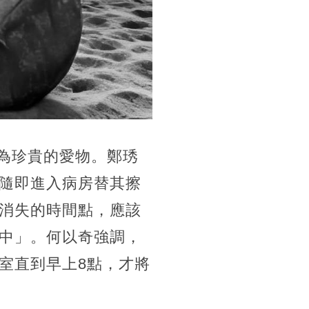
極為珍貴的愛物。鄭琇
隨即進入病房替其擦
消失的時間點，應該
中」。何以奇強調，
室直到早上8點，才將