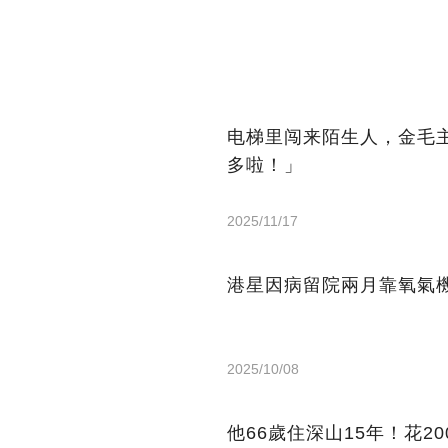
电梯里闯来陌生人，金毛
多啦！」
2025/11/17
港星因病留院兩月靠氧氣機
2025/10/08
他66歲住深山15年！花2