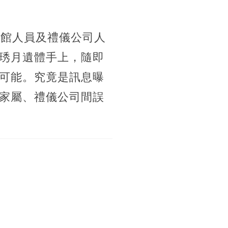
儀館人員及禮儀公司人
琇月遺體手上，隨即
可能。究竟是訊息曝
家屬、禮儀公司間誤