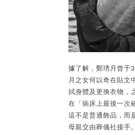
據了解，鄭琇月曾于3
月之女何以奇在貼文
拭身體及更換衣物，
在「病床上最後一次
這不是普通飾品，而
母親交由葬儀社接手