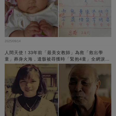
2025/09/14
人間天使！33年前「最美女教師」為救「救出學
童」葬身火海，遺骸被尋獲時「緊抱4童」全網淚
崩：真正的英雄不該被遺忘