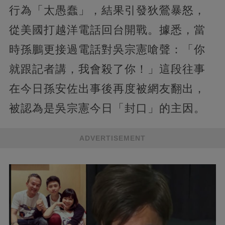
行為「太愚蠢」，結果引發狄鶯暴怒，
從美國打越洋電話回台開戰。據悉，當
時孫鵬更接過電話對吳宗憲嗆聲：「你
就跟記者講，我會殺了你！」這段往事
在今日孫安佐出事後再度被網友翻出，
被認為是吳宗憲今日「封口」的主因。
ADVERTISEMENT