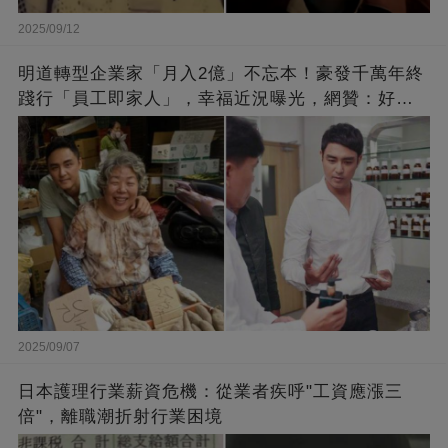
2025/09/12
明道轉型企業家「月入2億」不忘本！豪發千萬年終
踐行「員工即家人」，幸福近況曝光，網贊：好老
闆的福報
2025/09/07
日本護理行業薪資危機：從業者疾呼"工資應漲三
倍"，離職潮折射行業困境