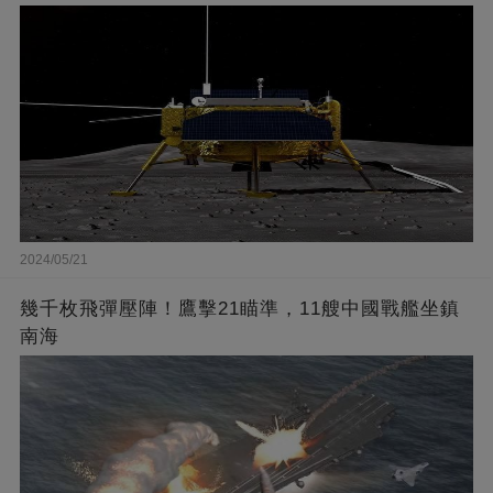
2024/05/21
幾千枚飛彈壓陣！鷹擊21瞄準，11艘中國戰艦坐鎮
南海