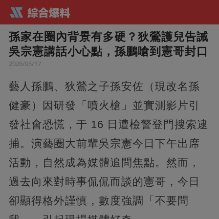
孫家在圈內背景有多硬？狄鶯護兒告誡
吳宗憲講話小心點，孫鵬嗆到憲哥封口
2026/05/17
藝人孫鵬、狄鶯之子孫安佐（現改名孫
健豪）因研發「噴火槍」並實測影片引
發社會恐慌，于 16 日遭檢警登門搜索逮
捕。演藝圈大前輩吳宗憲今日下午出席
活動，自然成為媒體追問焦點。然而，
過去向來對時事侃侃而談的憲哥，今日
卻顯得格外謹慎，數度強調「不要問