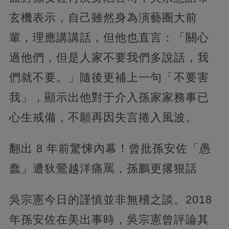
玄機表示，自己雖然身為演藝圈大前
輩，理應講講話，但他也直言：「關心
過他們，但是人家不要我們多說話，我
們就不要。」隨後更補上一句「不要害
我」，顯示出他對于介入孫家家務事已
心生戒備，不願再因失言捲入風波。
翻出 8 年前驚悚內幕！曾批孫安佐「愚
蠢」遭狄鶯越洋痛罵，孫鵬更撂狠話
吳宗憲今日的謹慎並非無稽之談。2018
年孫安佐在美出事時，吳宗憲曾評論其