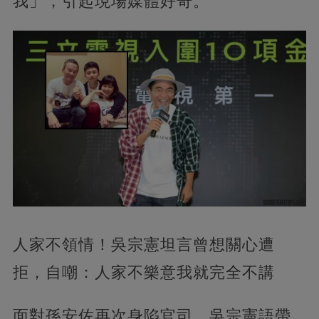
我」，引起現場媒體好奇。
人家不領情！吳宗憲坦言曾想關心遭
拒，自嘲：人家不樂意我就完全不講
面對孫安佐再次身陷官司，吳宗憲語帶