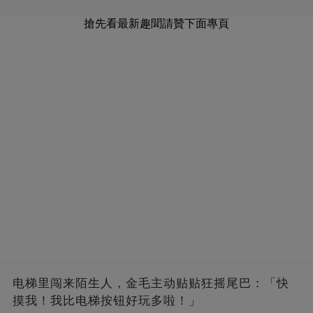
搶先看最新趣聞請贊下面專頁
电梯里闯来陌生人，金毛主动贴贴狂摇尾巴：「快
摸我！我比电梯按钮好玩多啦！」