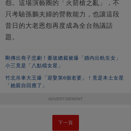
怨。這場演藝圈的「火箭槍之亂」，不
只考驗孫鵬夫婦的營救能力，也讓這段
昔日的大老恩怨再度成為全台熱議話
題。
剛傳出喪子悲劇！臺玻總裁被爆「婚內出軌生女」
小三竟是「八點檔女星」
竹北吊車大王爆「迎娶第6個老婆」！竟是本土女星
「她親自回應了」
ADVERTISEMENT
下一頁