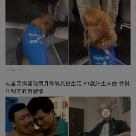
2025/11/17
港星因病留院兩月靠氧氣機生活,81歲終生未婚,曾與
汪明荃有過戀情