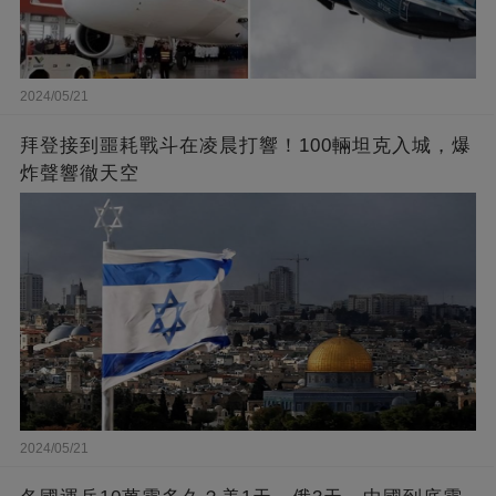
2024/05/21
拜登接到噩耗戰斗在凌晨打響！100輛坦克入城，爆
炸聲響徹天空
2024/05/21