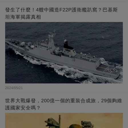
發生了什麼！4艘中國造F22P護衛艦趴窩？巴基斯
坦海軍揭露真相
2024/05/21
世界大戰爆發，200億一個的重裝合成旅，29個夠維
護國家安全嗎？