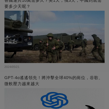
各國運兵10萬需多久？美1天，俄3天，中國到底需
要多少天呢？
2024/05/21
GPT-4o遙遙領先！將沖擊全球40%的崗位，谷歌、
微軟壓力越來越大