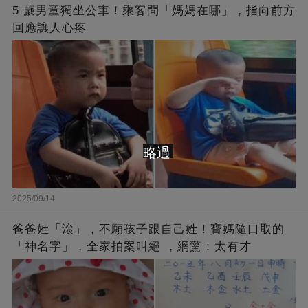
5 歲男童獨坐公車！乘客問「媽媽在哪」，指向前方
回應讓人心疼
略過
2025/09/14
爸爸姓「滾」，不願孩子跟自己姓！寶媽隨口取的
「神名字」，全家拍案叫絕 ，網驚：太有才