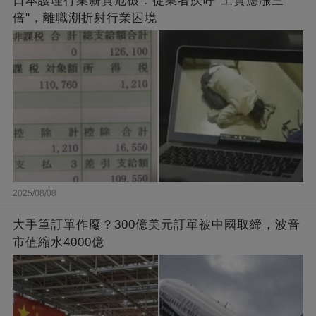
日本護理行業薪資危機：從業者疾呼"工資應漲三
倍"，離職潮折射行業困境
2025/08/08
大手筆訂單作廢？300億美元訂單被中國取締，波音
市值縮水4000億