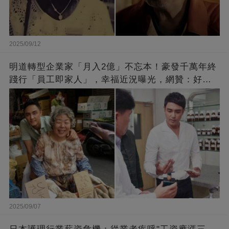
2025/09/12
明道轉型企業家「月入2億」不忘本！豪發千萬年終
踐行「員工即家人」，幸福近況曝光，網贊：好老
闆的福報
2025/09/07