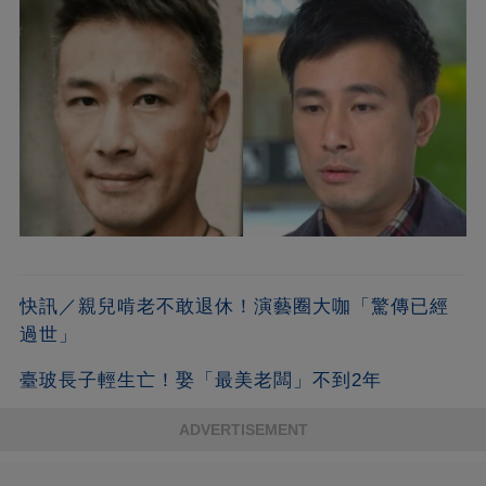
快訊／親兒啃老不敢退休！演藝圈大咖「驚傳已經
過世」
臺玻長子輕生亡！娶「最美老闆」不到2年
ADVERTISEMENT