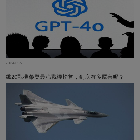
2024/05/21
殲20戰機榮登最強戰機榜首，到底有多厲害呢？