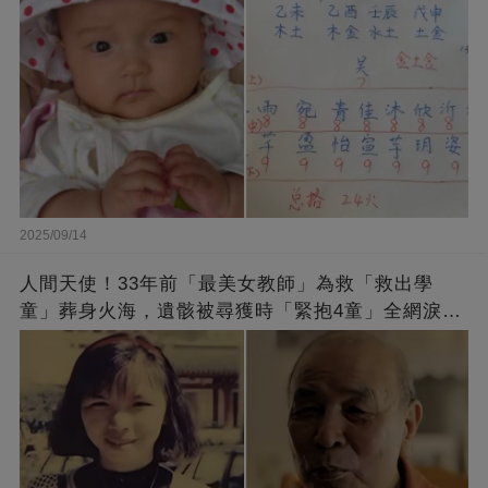
2025/09/14
人間天使！33年前「最美女教師」為救「救出學
童」葬身火海，遺骸被尋獲時「緊抱4童」全網淚
崩：真正的英雄不該被遺忘