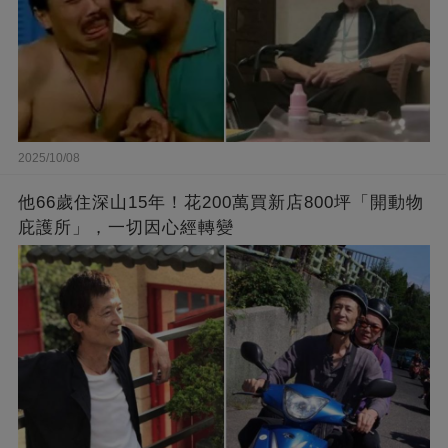
2025/10/08
他66歲住深山15年！花200萬買新店800坪「開動物
庇護所」，一切因心經轉變