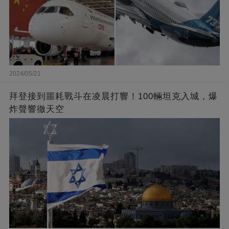
2024/05/21
拜登接到噩耗戰斗在凌晨打響！100輛坦克入城，爆
炸聲響徹天空