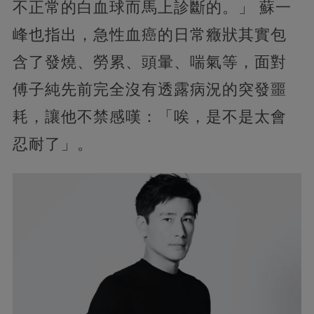
不正常的白血球而馬上診斷的。」 蘇一
峰也指出，急性血癌的日常癥狀其實包
含了發燒、勞累、頭暈、喘氣等，面對
傅子純先前完全沒有透露病況的突發噩
耗，讓他不禁感嘆：「唉，是不是太會
忍耐了」。