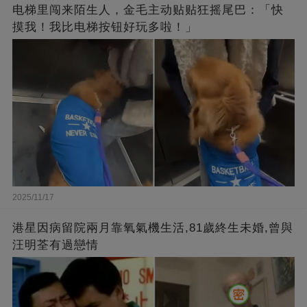
电梯里闯来陌生人，金毛主动贴贴狂摇尾巴：「快
摸我！我比电梯按钮好玩多啦！」
2025/11/17
港星因病留院兩月靠氧氣機生活,81歲終生未婚,曾與
汪明荃有過戀情