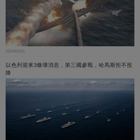
2024/05/21
以色列迎來3條壞消息，第三國參戰，哈馬斯拒不投
降