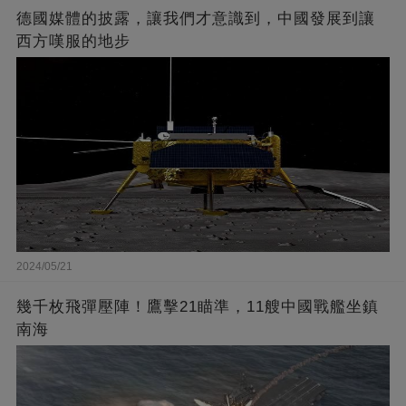
德國媒體的披露，讓我們才意識到，中國發展到讓
西方嘆服的地步
2024/05/21
幾千枚飛彈壓陣！鷹擊21瞄準，11艘中國戰艦坐鎮
南海