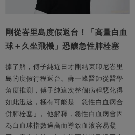
剛從峇里島度假返台！「高量白血
球＋久坐飛機」恐釀急性肺栓塞
據了解，傅子純近日才剛結束印尼峇里
島的度假行程返台。蘇一峰醫師從醫學
角度推測，傅子純這次整個病程惡化得
如此迅速，極有可能是「急性白血病合
併肺栓塞」。他解釋，急性白血病會因
為白血球指數過高而導致血液容易凝