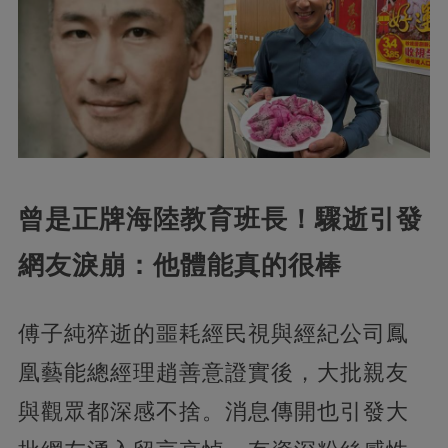
曾是正牌海陸教育班長！驟逝引發
網友淚崩：他體能真的很棒
傅子純猝逝的噩耗經民視與經紀公司鳳
凰藝能總經理趙善意證實後，大批親友
與觀眾都深感不捨。消息傳開也引發大