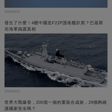
2024/05/21
發生了什麼！4艘中國造F22P護衛艦趴窩？巴基斯
坦海軍揭露真相
2024/05/21
世界大戰爆發，200億一個的重裝合成旅，29個夠維
護國家安全嗎？