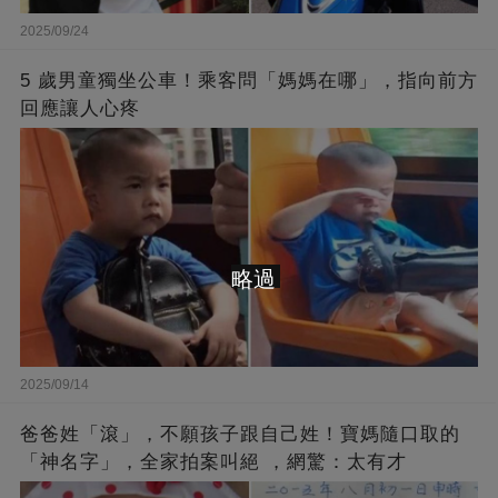
2025/09/24
5 歲男童獨坐公車！乘客問「媽媽在哪」，指向前方
回應讓人心疼
略過
2025/09/14
爸爸姓「滾」，不願孩子跟自己姓！寶媽隨口取的
「神名字」，全家拍案叫絕 ，網驚：太有才