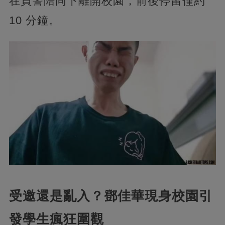
在員警陪同下離開校園，前後停留僅約
10 分鐘。
受邀還是亂入？鄧佳華現身校園引
發學生瘋狂圍觀