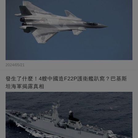
2024/05/21
發生了什麼！4艘中國造F22P護衛艦趴窩？巴基斯
坦海軍揭露真相