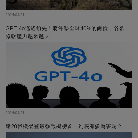
2024/05/21
GPT-4o遙遙領先！將沖擊全球40%的崗位，谷歌、
微軟壓力越來越大
2024/05/21
殲20戰機榮登最強戰機榜首，到底有多厲害呢？