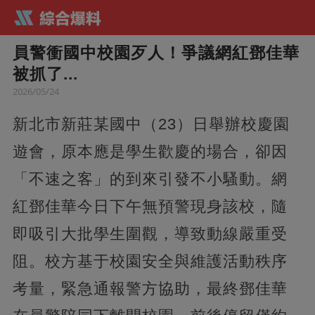
員警衝國中校園歹人！爭議網紅鄧佳華
被抓了...
2026/05/24
新北市新莊某國中（23）日舉辦校慶園
遊會，原本應是學生歡慶的場合，卻因
「不速之客」的到來引發不小騷動。網
紅鄧佳華今日下午無預警現身該校，隨
即吸引大批學生圍觀，導致動線嚴重受
阻。校方基于校園安全與維護活動秩序
考量，緊急通報警方協助，最終鄧佳華