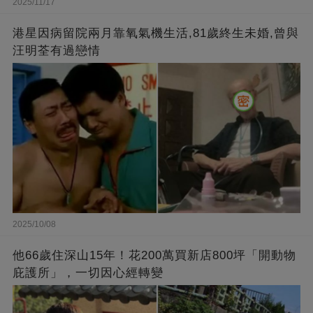
2025/11/17
港星因病留院兩月靠氧氣機生活,81歲終生未婚,曾與
汪明荃有過戀情
2025/10/08
他66歲住深山15年！花200萬買新店800坪「開動物
庇護所」，一切因心經轉變