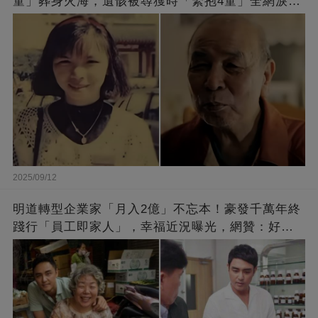
童」葬身火海，遺骸被尋獲時「緊抱4童」全網淚
崩：真正的英雄不該被遺忘
2025/09/12
明道轉型企業家「月入2億」不忘本！豪發千萬年終
踐行「員工即家人」，幸福近況曝光，網贊：好老
闆的福報