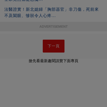
法醫證實！新北媳婦「胸部器官」非刀傷，死前來
不及闔眼、慘狀令人心疼...
ADVERTISEMENT
下一頁
搶先看最新趣聞請贊下面專頁