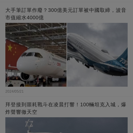
大手筆訂單作廢？300億美元訂單被中國取締，波音
市值縮水4000億
2024/05/21
拜登接到噩耗戰斗在凌晨打響！100輛坦克入城，爆
炸聲響徹天空