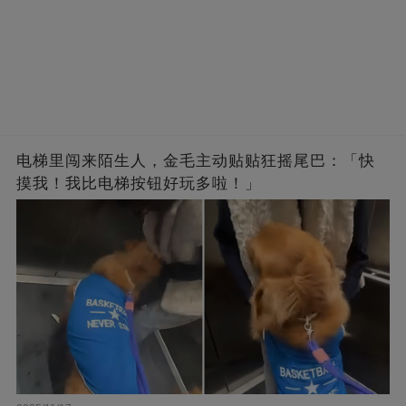
电梯里闯来陌生人，金毛主动贴贴狂摇尾巴：「快
摸我！我比电梯按钮好玩多啦！」