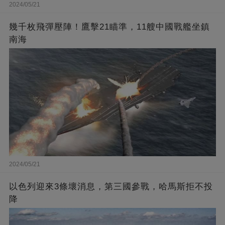
2024/05/21
幾千枚飛彈壓陣！鷹擊21瞄準，11艘中國戰艦坐鎮
南海
2024/05/21
以色列迎來3條壞消息，第三國參戰，哈馬斯拒不投
降