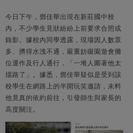
今日下午，鄧佳華出現在新莊國中校
內，不少學生見狀紛紛上前要求合照或
錄影。據校內同學透露，現場因人數眾
多、擠得水洩不通，嚴重妨礙園遊會攤
位運作及行人通行，「一堆人圍著他太
擋路了」。據悉，鄧佳華疑似是受到該
校學生在網路上的半開玩笑邀請，未料
他竟真的依約前往，引發師生與家長的
高度關注。