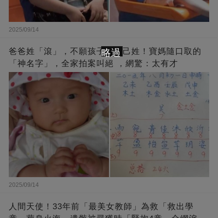
2025/09/14
爸爸姓「滾」，不願孩子跟自己姓！寶媽隨口取的
略過
「神名字」，全家拍案叫絕 ，網驚：太有才
2025/09/14
人間天使！33年前「最美女教師」為救「救出學