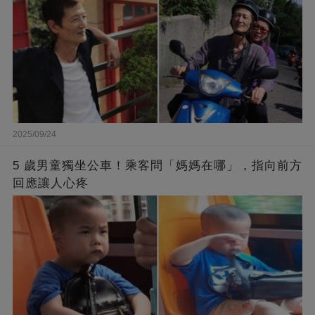
2025/09/24
5 歲男童獨坐公車！乘客問「媽媽在哪」，指向前方
回應讓人心疼