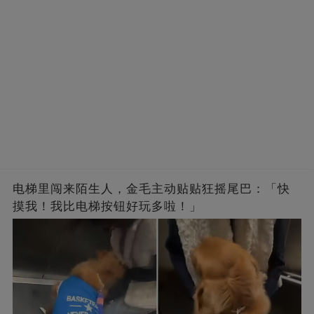
电梯里闯来陌生人，金毛主动贴贴狂摇尾巴：「快
摸我！我比电梯按钮好玩多啦！」