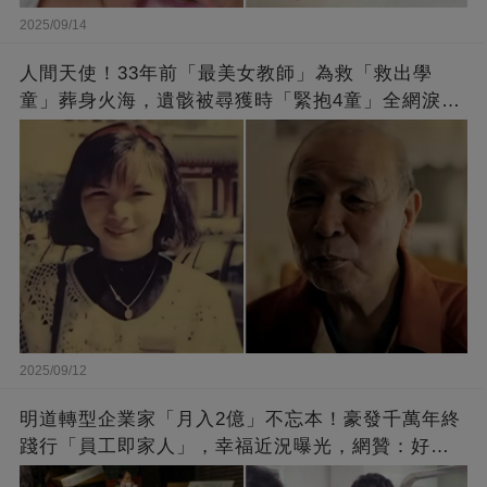
2025/09/14
人間天使！33年前「最美女教師」為救「救出學
童」葬身火海，遺骸被尋獲時「緊抱4童」全網淚
崩：真正的英雄不該被遺忘
2025/09/12
明道轉型企業家「月入2億」不忘本！豪發千萬年終
踐行「員工即家人」，幸福近況曝光，網贊：好老
闆的福報