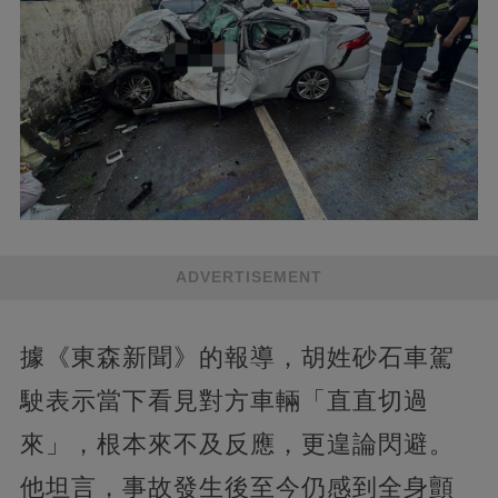
ADVERTISEMENT
據《東森新聞》的報導，胡姓砂石車駕
駛表示當下看見對方車輛「直直切過
來」，根本來不及反應，更遑論閃避。
他坦言，事故發生後至今仍感到全身顫