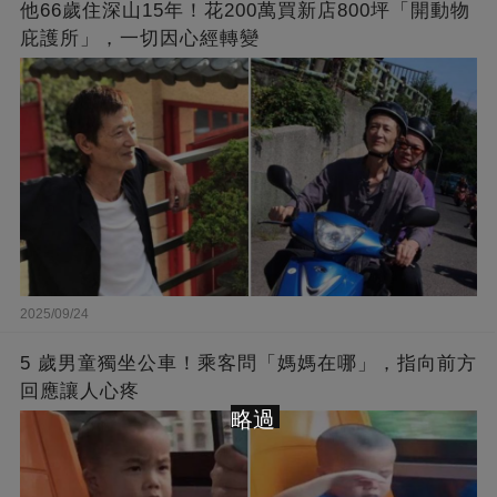
他66歲住深山15年！花200萬買新店800坪「開動物
庇護所」，一切因心經轉變
2025/09/24
5 歲男童獨坐公車！乘客問「媽媽在哪」，指向前方
回應讓人心疼
略過