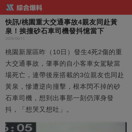
快訊/桃園重大交通事故4親友同赴黃
泉！挨撞砂石車司機發抖憶當下
2026/06/11
桃園新屋區昨（10日）發生4死2傷的重
大交通事故，肇事的自小客車女駕駛當
場死亡，連帶後座搭載的3位親友也同赴
黃泉，慘遭逆向撞擊，根本閃不掉的砂
石車司機，想到出事那一刻仍渾身發
抖，「想哭又想吐」。