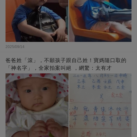
2025/09/14
爸爸姓「滾」，不願孩子跟自己姓！寶媽隨口取的
「神名字」，全家拍案叫絕 ，網驚：太有才