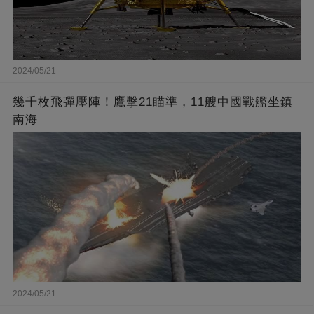
2024/05/21
幾千枚飛彈壓陣！鷹擊21瞄準，11艘中國戰艦坐鎮
南海
2024/05/21