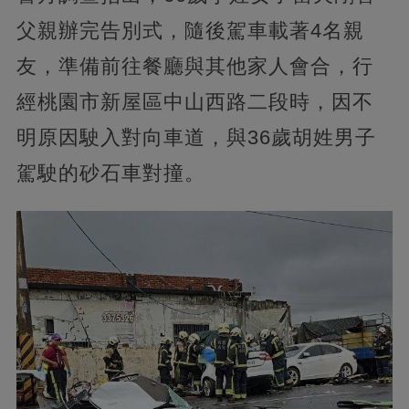
父親辦完告別式，隨後駕車載著4名親
友，準備前往餐廳與其他家人會合，行
經桃園市新屋區中山西路二段時，因不
明原因駛入對向車道，與36歲胡姓男子
駕駛的砂石車對撞。