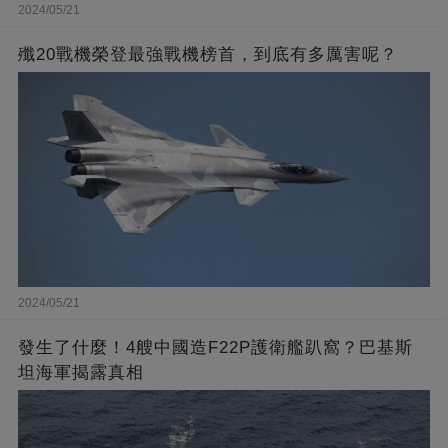
2024/05/21
殲20戰機榮登最強戰機榜首，到底有多厲害呢？
2024/05/21
發生了什麼！4艘中國造F22P護衛艦趴窩？巴基斯
坦海軍揭露真相