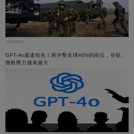
2024/05/21
GPT-4o遙遙領先！將沖擊全球40%的崗位，谷歌、
微軟壓力越來越大