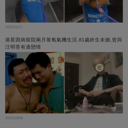
2025/11/17
港星因病留院兩月靠氧氣機生活,81歲終生未婚,曾與
汪明荃有過戀情
2025/10/08