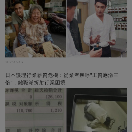
2025/09/07
日本護理行業薪資危機：從業者疾呼"工資應漲三
倍"，離職潮折射行業困境