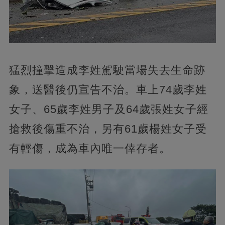
猛烈撞擊造成李姓駕駛當場失去生命跡
象，送醫後仍宣告不治。車上74歲李姓
女子、65歲李姓男子及64歲張姓女子經
搶救後傷重不治，另有61歲楊姓女子受
有輕傷，成為車內唯一倖存者。