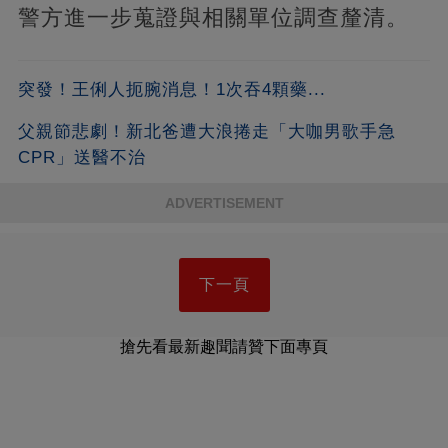
警方進一步蒐證與相關單位調查釐清。
突發！王俐人扼腕消息！1次吞4顆藥...
父親節悲劇！新北爸遭大浪捲走「大咖男歌手急
CPR」送醫不治
ADVERTISEMENT
下一頁
搶先看最新趣聞請贊下面專頁