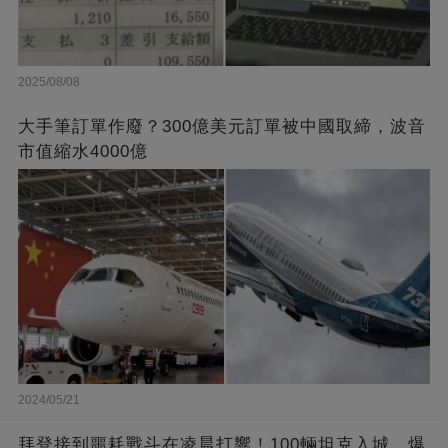
2025/08/08
大手筆訂單作廢？300億美元訂單被中國取締，波音
市值縮水4000億
2024/05/21
拜登接到噩耗戰斗在凌晨打響！100輛坦克入城，爆