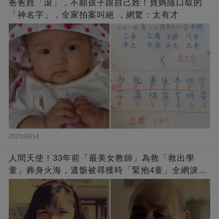
爸爸姓「滾」，不願孩子跟自己姓！寶媽隨口取的
「神名字」，全家拍案叫絕 ，網驚：太有才
2025/09/14
人間天使！33年前「最美女教師」為救「救出學
童」葬身火海，遺骸被尋獲時「緊抱4童」全網淚
崩：真正的英雄不該被遺忘