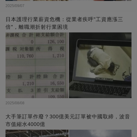
2025/09/07
日本護理行業薪資危機：從業者疾呼"工資應漲三
倍"，離職潮折射行業困境
2025/08/08
大手筆訂單作廢？300億美元訂單被中國取締，波音
市值縮水4000億