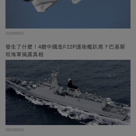
2024/05/21
發生了什麼！4艘中國造F22P護衛艦趴窩？巴基斯
坦海軍揭露真相
2024/05/21