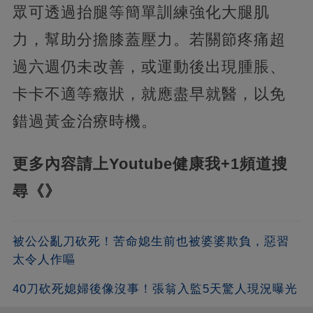
眾可透過抬腿等簡單訓練強化大腿肌
力，幫助分擔膝蓋壓力。若關節疼痛超
過六週仍未改善，或運動後出現腫脹、
卡卡不適等癥狀，就應盡早就醫，以免
錯過黃金治療時機。
更多內容請上Youtube健康我+1頻道搜
尋《
》
被公公亂刀砍死！苦命媳生前也被婆婆欺負，惡習
太令人作嘔
40刀砍死媳婦後像沒事！張翁入監5天驚人現況曝光