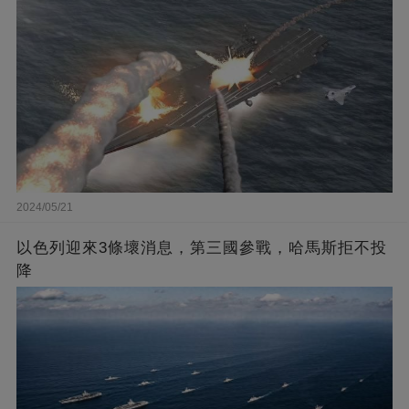
2024/05/21
以色列迎來3條壞消息，第三國參戰，哈馬斯拒不投
降