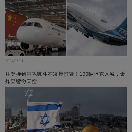
2024/05/21
拜登接到噩耗戰斗在凌晨打響！100輛坦克入城，爆
炸聲響徹天空