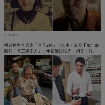
2025/09/12
明道轉型企業家「月入2億」不忘本！豪發千萬年終
踐行「員工即家人」，幸福近況曝光，網贊：好老
闆的福報