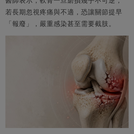
醫師表示，軟骨一旦磨損幾乎不可逆，
若長期忽視疼痛與不適，恐讓關節提早
「報廢」，嚴重感染甚至需要截肢。