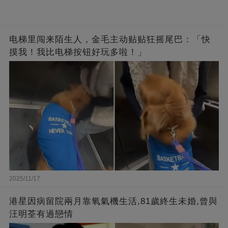
电梯里闯来陌生人，金毛主动贴贴狂摇尾巴：「快
摸我！我比电梯按钮好玩多啦！」
2025/11/17
港星因病留院兩月靠氧氣機生活,81歲終生未婚,曾與
汪明荃有過戀情