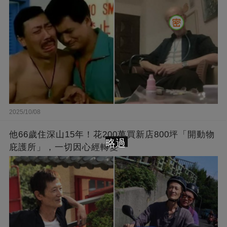
2025/10/08
他66歲住深山15年！花200萬買新店800坪「開動物
略過
庇護所」，一切因心經轉變