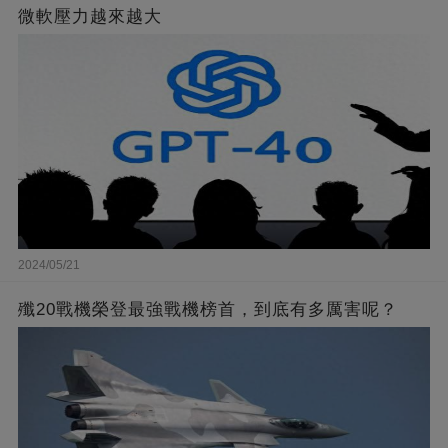
微軟壓力越來越大
2024/05/21
殲20戰機榮登最強戰機榜首，到底有多厲害呢？