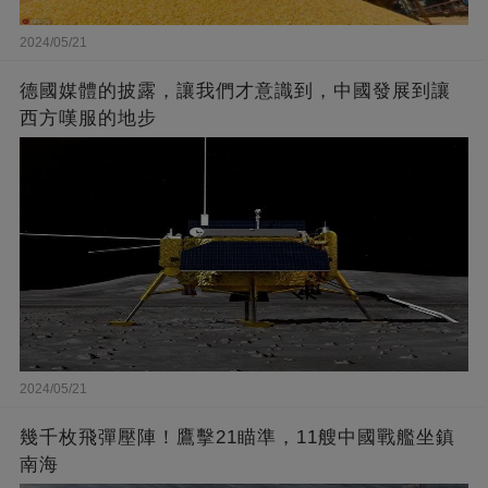
2024/05/21
德國媒體的披露，讓我們才意識到，中國發展到讓
西方嘆服的地步
2024/05/21
幾千枚飛彈壓陣！鷹擊21瞄準，11艘中國戰艦坐鎮
南海