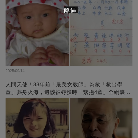
略過
2025/09/14
人間天使！33年前「最美女教師」為救「救出學
童」葬身火海，遺骸被尋獲時「緊抱4童」全網淚
崩：真正的英雄不該被遺忘