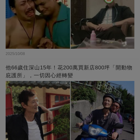
2025/10/08
他66歲住深山15年！花200萬買新店800坪「開動物
庇護所」，一切因心經轉變