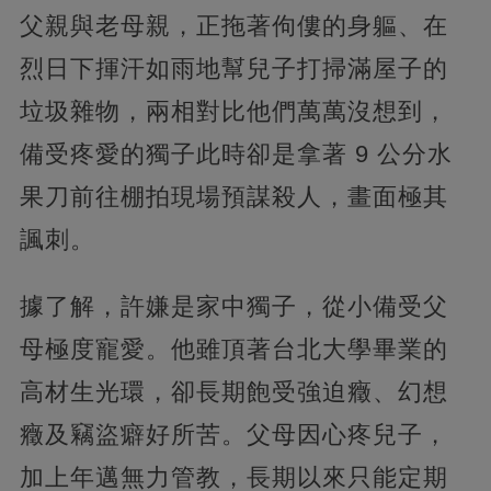
父親與老母親，正拖著佝僂的身軀、在
烈日下揮汗如雨地幫兒子打掃滿屋子的
垃圾雜物，兩相對比他們萬萬沒想到，
備受疼愛的獨子此時卻是拿著 9 公分水
果刀前往棚拍現場預謀殺人，畫面極其
諷刺。
據了解，許嫌是家中獨子，從小備受父
母極度寵愛。他雖頂著台北大學畢業的
高材生光環，卻長期飽受強迫癥、幻想
癥及竊盜癖好所苦。父母因心疼兒子，
加上年邁無力管教，長期以來只能定期