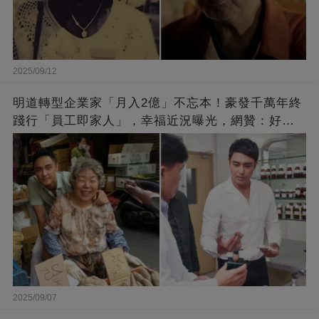
2025/09/12
明道轉型企業家「月入2億」不忘本！豪發千萬年終
踐行「員工即家人」，幸福近況曝光，網贊：好老
闆的福報
2025/09/07