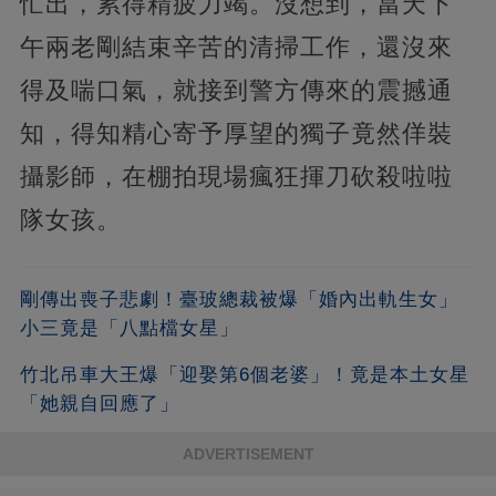
忙出，累得精疲力竭。沒想到，當天下
午兩老剛結束辛苦的清掃工作，還沒來
得及喘口氣，就接到警方傳來的震撼通
知，得知精心寄予厚望的獨子竟然佯裝
攝影師，在棚拍現場瘋狂揮刀砍殺啦啦
隊女孩。
剛傳出喪子悲劇！臺玻總裁被爆「婚內出軌生女」
小三竟是「八點檔女星」
竹北吊車大王爆「迎娶第6個老婆」！竟是本土女星
「她親自回應了」
ADVERTISEMENT