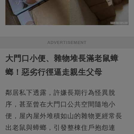
ADVERTISEMENT
大門口小便、雜物堆長滿老鼠蟑
螂！惡劣行徑逼走親生父母
鄰居私下透露，許嫌長期行為怪異脫
序，甚至曾在大門口公共空間隨地小
便，屋內屋外堆積如山的雜物更經常長
出老鼠與蟑螂，引發整棟住戶抱怨連