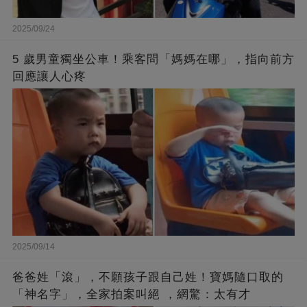
2025/09/24
5 歲男童獨坐公車！乘客問「媽媽在哪」，指向前方
回應讓人心疼
2025/09/14
爸爸姓「滾」，不願孩子跟自己姓！寶媽隨口取的
「神名字」，全家拍案叫絕 ，網驚：太有才