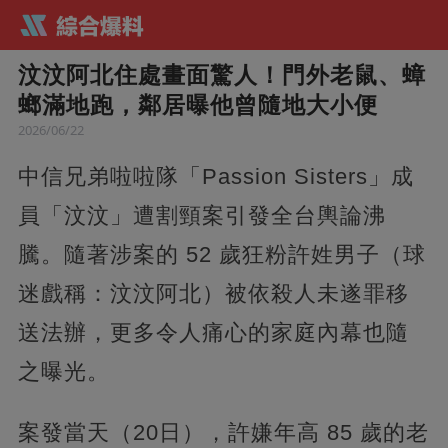
汶汶阿北住處畫面驚人！門外老鼠、蟑
螂滿地跑，鄰居曝他曾隨地大小便
2026/06/22
中信兄弟啦啦隊「Passion Sisters」成
員「汶汶」遭割頸案引發全台輿論沸
騰。隨著涉案的 52 歲狂粉許姓男子（球
迷戲稱：汶汶阿北）被依殺人未遂罪移
送法辦，更多令人痛心的家庭內幕也隨
之曝光。
案發當天（20日），許嫌年高 85 歲的老