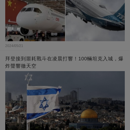
2024/05/21
拜登接到噩耗戰斗在凌晨打響！100輛坦克入城，爆
炸聲響徹天空