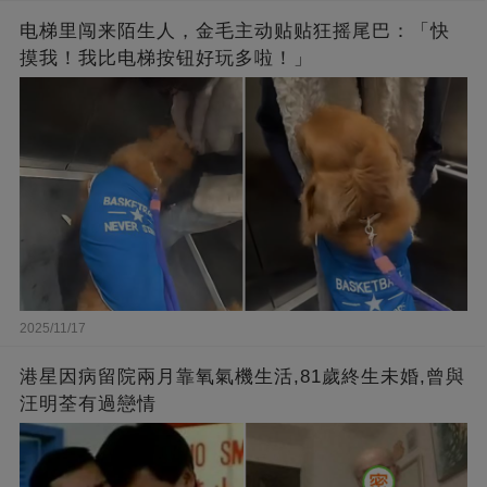
电梯里闯来陌生人，金毛主动贴贴狂摇尾巴：「快
摸我！我比电梯按钮好玩多啦！」
2025/11/17
港星因病留院兩月靠氧氣機生活,81歲終生未婚,曾與
汪明荃有過戀情