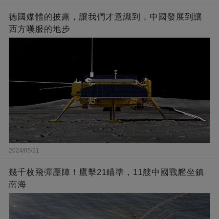
德國媒體的披露，讓我們才意識到，中國發展到讓
西方嘆服的地步
2024/05/21
幾千枚飛彈壓陣！鷹擊21瞄準，11艘中國戰艦坐鎮
南海