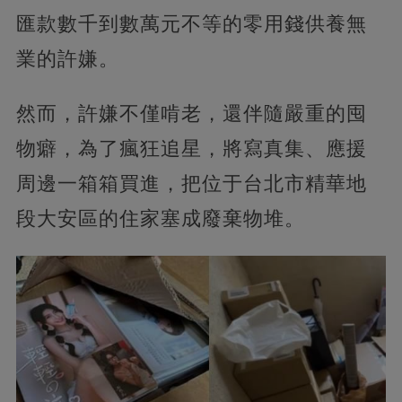
匯款數千到數萬元不等的零用錢供養無
業的許嫌。
然而，許嫌不僅啃老，還伴隨嚴重的囤
物癖，為了瘋狂追星，將寫真集、應援
周邊一箱箱買進，把位于台北市精華地
段大安區的住家塞成廢棄物堆。