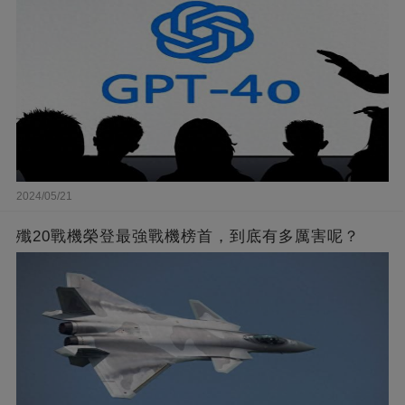
2024/05/21
殲20戰機榮登最強戰機榜首，到底有多厲害呢？