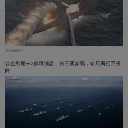
2024/05/21
以色列迎來3條壞消息，第三國參戰，哈馬斯拒不投
降