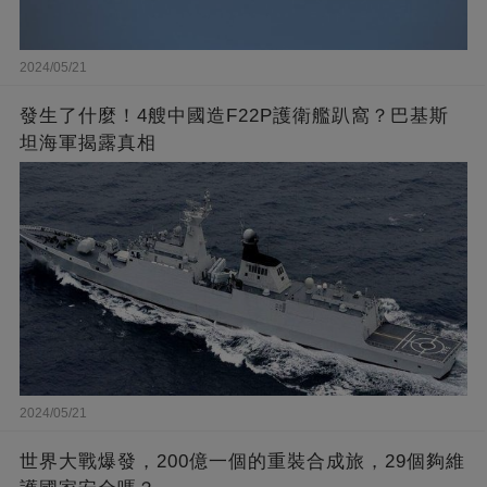
2024/05/21
發生了什麼！4艘中國造F22P護衛艦趴窩？巴基斯
坦海軍揭露真相
2024/05/21
世界大戰爆發，200億一個的重裝合成旅，29個夠維