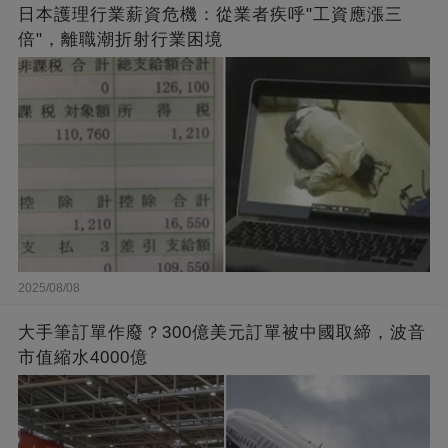
日本護理行業薪資危機：從業者疾呼"工資應漲三
倍"，離職潮折射行業困境
2025/08/08
大手筆訂單作廢？300億美元訂單被中國取締，波音
市值縮水4000億