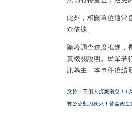
此外，相關單位通常
查依據。
隨著調查進度推進，
責機關說明。民眾若
訊為主。本事件後續
突發！王俐人扼腕消息！1次吞
被公公亂刀砍死！苦命媳生