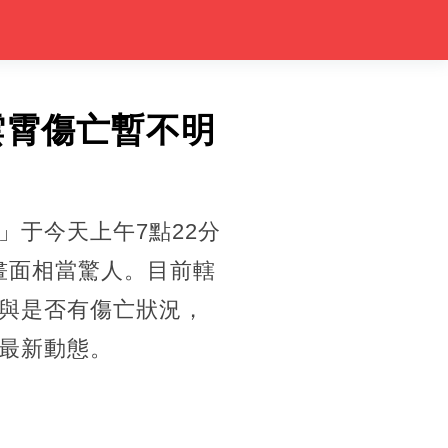
雲霄傷亡暫不明
于今天上午7點22分
畫面相當驚人。目前轄
與是否有傷亡狀況，
最新動態。