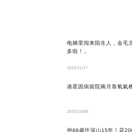
电梯里闯来陌生人，金毛
多啦！」
2025/11/17
港星因病留院兩月靠氧氣機
2025/10/08
他66歲住深山15年！花2