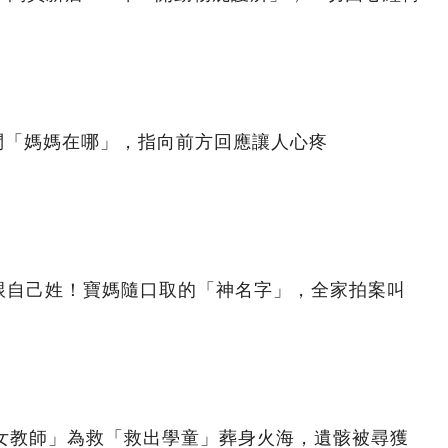
問「媽媽在哪」，指向前方回應讓人心疼
跟自己姓！寶媽隨口取的「神名字」，全家拍案叫
美女教師」為救「救出學童」葬身火海，遺骸被尋獲