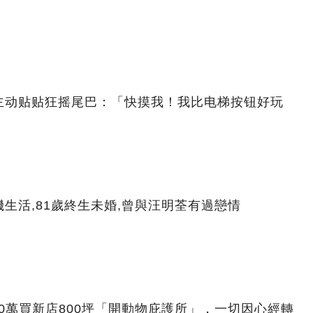
主动贴贴狂摇尾巴：「快摸我！我比电梯按钮好玩
生活,81歲終生未婚,曾與汪明荃有過戀情
00萬買新店800坪「開動物庇護所」，一切因心經轉