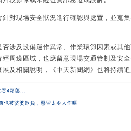
會針對現場安全狀況進行確認與處置，並蒐集
是否涉及設備運作異常、作業環節因素或其他
行經周邊區域，也應留意現場交通管制及安全
發展及相關說明，《中天新聞網》也將持續追
4顆藥...
前也被婆婆欺負，惡習太令人作嘔