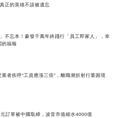
：真正的英雄不該被遺忘
億」不忘本！豪發千萬年終踐行「員工即家人」，幸
闆的福報
業者疾呼"工資應漲三倍"，離職潮折射行業困境
美元訂單被中國取締，波音市值縮水4000億