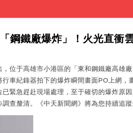
見「鋼鐵廠爆炸」！火光直衝
出，位于高雄市小港區的「東和鋼鐵廠高雄廠」
將行車紀錄器拍下的爆炸瞬間畫面PO上網，
位已緊急趕赴現場處理，至于確切的爆炸原因
步調查釐清。《中天新聞網》將為您持續追蹤