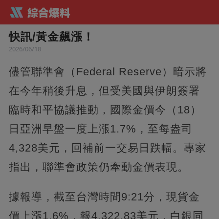
快訊/黃金飆漲！
2026/06/18
儘管聯準會（Federal Reserve）暗示將
在今年稍後升息，但受美國與伊朗簽署
臨時和平協議推動，國際金價今（18）
日亞洲早盤一度上漲1.7%，至每盎司
4,328美元，回補前一交易日跌幅。專家
指出，聯準會政策仍牽動金價表現。
據報導，截至台灣時間9:21分，現貨金
價上漲1.6%，報4,322.83美元，白銀同