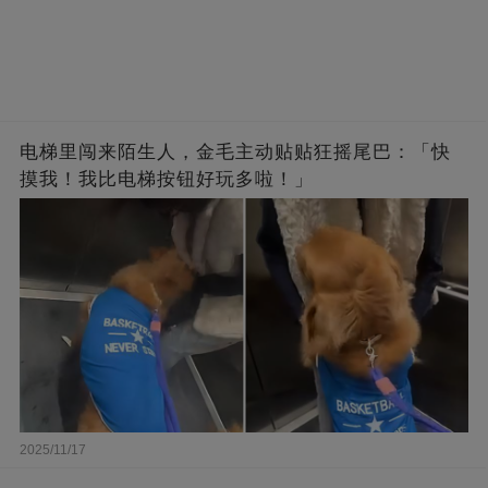
电梯里闯来陌生人，金毛主动贴贴狂摇尾巴：「快
摸我！我比电梯按钮好玩多啦！」
2025/11/17