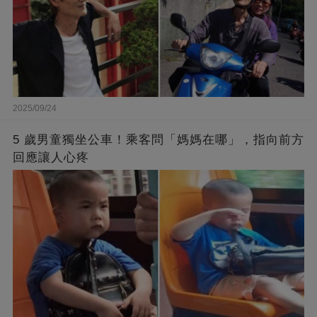
2025/09/24
5 歲男童獨坐公車！乘客問「媽媽在哪」，指向前方
回應讓人心疼