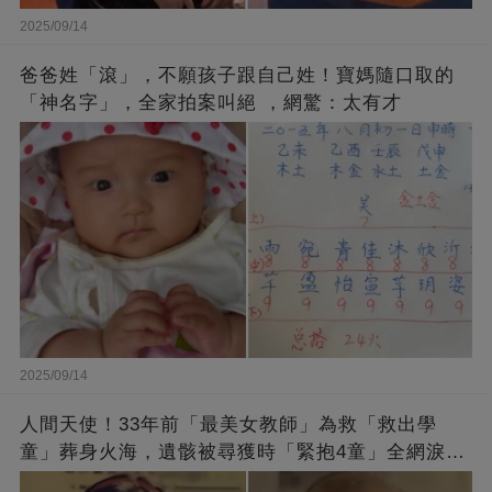
2025/09/14
爸爸姓「滾」，不願孩子跟自己姓！寶媽隨口取的
「神名字」，全家拍案叫絕 ，網驚：太有才
2025/09/14
人間天使！33年前「最美女教師」為救「救出學
童」葬身火海，遺骸被尋獲時「緊抱4童」全網淚
崩：真正的英雄不該被遺忘