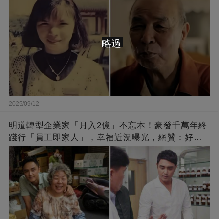
略過
2025/09/12
明道轉型企業家「月入2億」不忘本！豪發千萬年終
踐行「員工即家人」，幸福近況曝光，網贊：好老
闆的福報