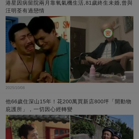
港星因病留院兩月靠氧氣機生活,81歲終生未婚,曾與
汪明荃有過戀情
2025/10/08
他66歲住深山15年！花200萬買新店800坪「開動物
庇護所」，一切因心經轉變