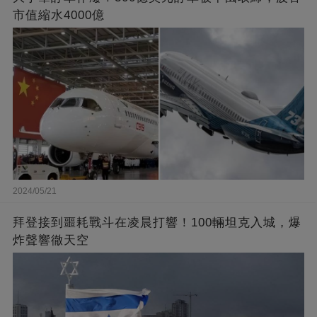
市值縮水4000億
2024/05/21
拜登接到噩耗戰斗在凌晨打響！100輛坦克入城，爆
炸聲響徹天空