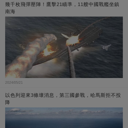
幾千枚飛彈壓陣！鷹擊21瞄準，11艘中國戰艦坐鎮
南海
2024/05/21
以色列迎來3條壞消息，第三國參戰，哈馬斯拒不投
降