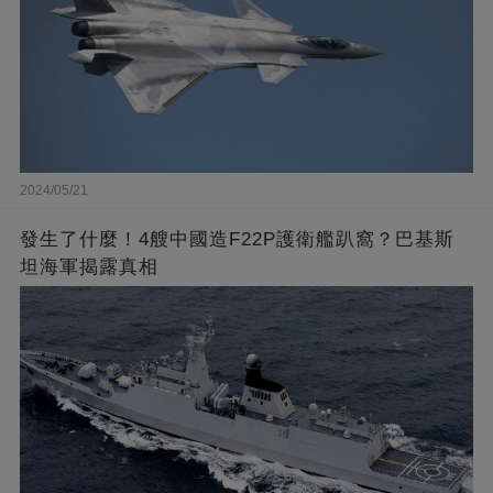
2024/05/21
發生了什麼！4艘中國造F22P護衛艦趴窩？巴基斯
坦海軍揭露真相