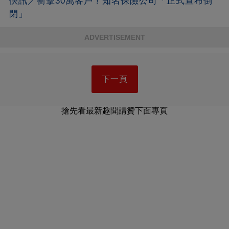
快訊／衝擊30萬客戶！知名保險公司「正式宣布倒
閉」
ADVERTISEMENT
下一頁
搶先看最新趣聞請贊下面專頁