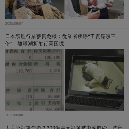
2025/09/07
日本護理行業薪資危機：從業者疾呼"工資應漲三
倍"，離職潮折射行業困境
2025/08/08
大手筆訂單作廢？300億美元訂單被中國取締，波音