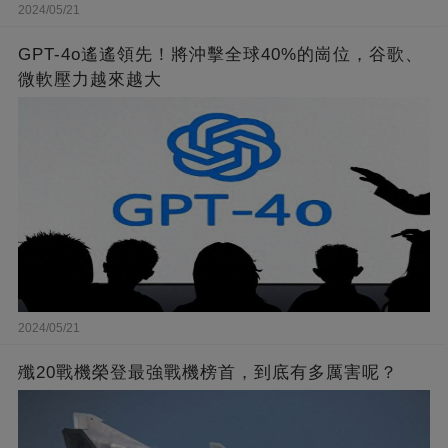
2024/05/21
GPT-4o遙遙領先！將沖擊全球40%的崗位，谷歌、
微軟壓力越來越大
2024/05/21
殲20戰機榮登最強戰機榜首，到底有多厲害呢？