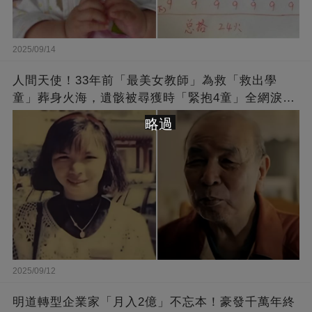
2025/09/14
人間天使！33年前「最美女教師」為救「救出學
童」葬身火海，遺骸被尋獲時「緊抱4童」全網淚
崩：真正的英雄不該被遺忘
略過
2025/09/12
明道轉型企業家「月入2億」不忘本！豪發千萬年終