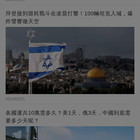
拜登接到噩耗戰斗在凌晨打響！100輛坦克入城，爆
炸聲響徹天空
2024/05/21
各國運兵10萬需多久？美1天，俄3天，中國到底需
要多少天呢？