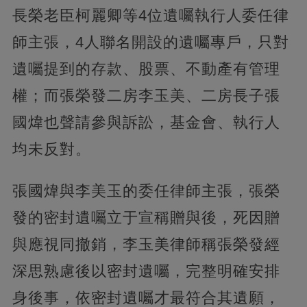
長榮老臣柯麗卿等4位遺囑執行人委任律
師主張，4人聯名開設的遺囑專戶，只對
遺囑提到的存款、股票、不動產有管理
權；而張榮發二房李玉美、二房長子張
國煒也聲請參與訴訟，基金會、執行人
均未反對。
張國煒與李美玉的委任律師主張，張榮
發的密封遺囑立于宣稱贈與後，死因贈
與應視同撤銷，李玉美律師稱張榮發經
深思熟慮後以密封遺囑，完整明確安排
身後事，依密封遺囑才最符合其遺願，