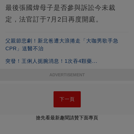
最後張國煒母子是否參與訴訟今未裁
定，法官訂于7月2日再度開庭。
父親節悲劇！新北爸遭大浪捲走「大咖男歌手急
CPR」送醫不治
突發！王俐人扼腕消息！1次吞4顆藥...
ADVERTISEMENT
下一頁
搶先看最新趣聞請贊下面專頁