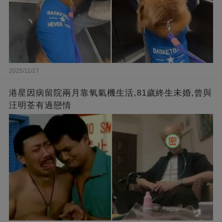
2025/11/17
港星因病留院兩月靠氧氣機生活,81歲終生未婚,曾與
汪明荃有過戀情