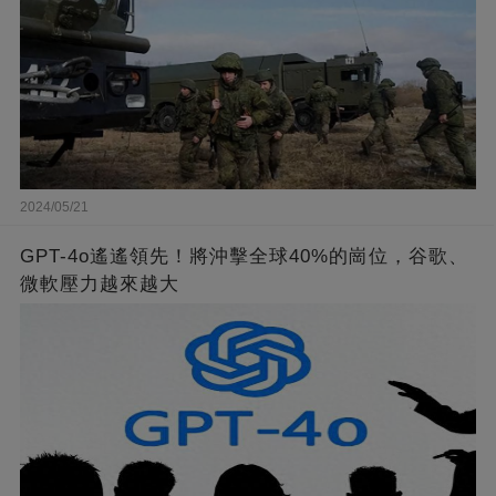
2024/05/21
GPT-4o遙遙領先！將沖擊全球40%的崗位，谷歌、
微軟壓力越來越大