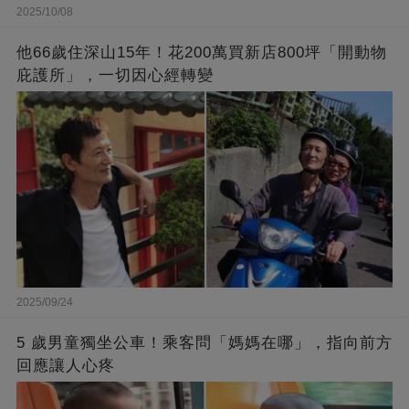
2025/10/08
他66歲住深山15年！花200萬買新店800坪「開動物
庇護所」，一切因心經轉變
2025/09/24
5 歲男童獨坐公車！乘客問「媽媽在哪」，指向前方
回應讓人心疼