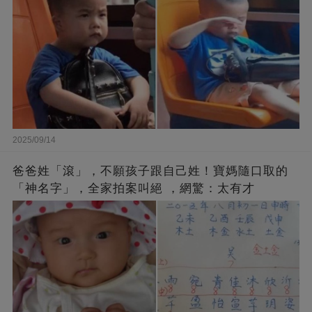
2025/09/14
爸爸姓「滾」，不願孩子跟自己姓！寶媽隨口取的
「神名字」，全家拍案叫絕 ，網驚：太有才