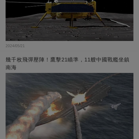
2024/05/21
幾千枚飛彈壓陣！鷹擊21瞄準，11艘中國戰艦坐鎮
南海