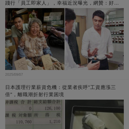
踐行「員工即家人」，幸福近況曝光，網贊：好老
闆的福報
2025/09/07
日本護理行業薪資危機：從業者疾呼"工資應漲三
倍"，離職潮折射行業困境