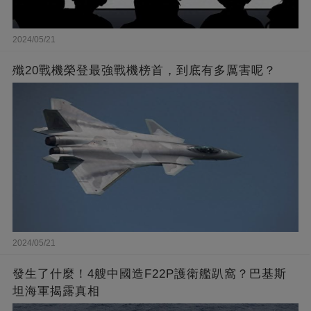
2024/05/21
殲20戰機榮登最強戰機榜首，到底有多厲害呢？
2024/05/21
發生了什麼！4艘中國造F22P護衛艦趴窩？巴基斯
坦海軍揭露真相