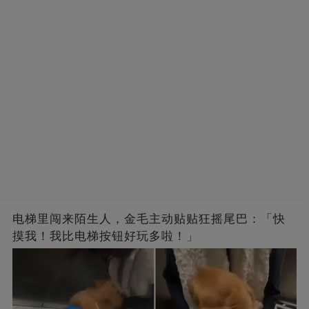
电梯里闯来陌生人，金毛主动贴贴狂摇尾巴：「快
摸我！我比电梯按钮好玩多啦！」