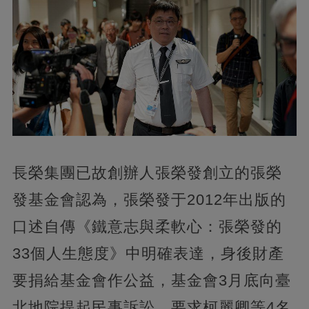
長榮集團已故創辦人張榮發創立的張榮
發基金會認為，張榮發于2012年出版的
口述自傳《鐵意志與柔軟心：張榮發的
33個人生態度》中明確表達，身後財產
要捐給基金會作公益，基金會3月底向臺
北地院提起民事訴訟，要求柯麗卿等4名