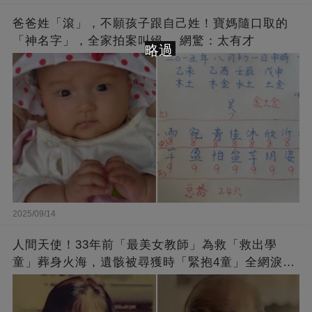
爸爸姓「滾」，不願孩子跟自己姓！寶媽隨口取的
「神名字」，全家拍案叫絕 ，網驚：太有才
略過
2025/09/14
人間天使！33年前「最美女教師」為救「救出學
童」葬身火海，遺骸被尋獲時「緊抱4童」全網淚
崩：真正的英雄不該被遺忘