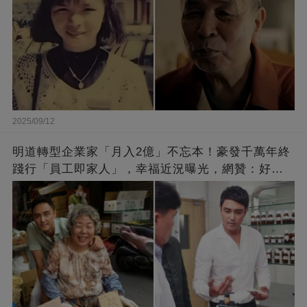
2025/09/12
明道轉型企業家「月入2億」不忘本！豪發千萬年終
踐行「員工即家人」，幸福近況曝光，網贊：好老
闆的福報