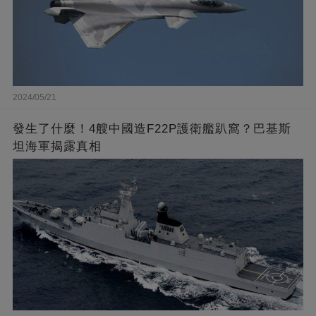
2024/05/21
發生了什麼！4艘中國造F22P護衛艦趴窩？巴基斯
坦海軍揭露真相