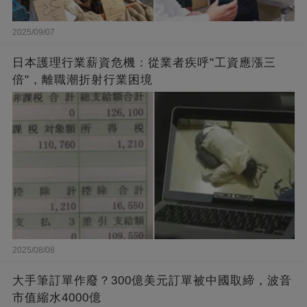
2025/09/07
日本護理行業薪資危機：從業者疾呼"工資應漲三
倍"，離職潮折射行業困境
2025/08/08
大手筆訂單作廢？300億美元訂單被中國取締，波音
市值縮水4000億