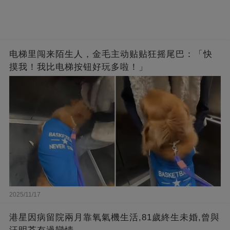
电梯里闯来陌生人，金毛主动贴贴狂摇尾巴：「快
摸我！我比电梯按钮好玩多啦！」
2025/11/17
港星因病留院兩月靠氧氣機生活,81歲終生未婚,曾與