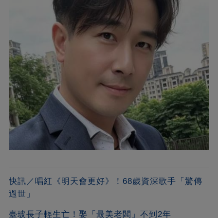
快訊／唱紅《明天會更好》！68歲資深歌手「驚傳
過世」
臺玻長子輕生亡！娶「最美老闆」不到2年