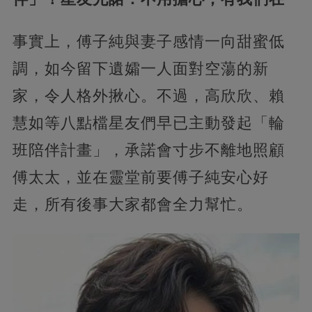
事實上，傅子純與妻子感情一向甜蜜低
調，如今留下遺孀一人面對空蕩的新
家，令人格外揪心。不過，高欣欣、賴
慧如等八點檔星友們早已主動發起「輪
班陪伴計畫」，承諾會寸步不離地照顧
傅太太，並在靈堂前要傅子純安心好
走，所有後事大家都會全力幫忙。