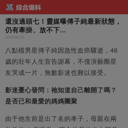
還沒過頭七！靈媒曝傅子純最新狀態，
仍有牽掛、放不下...
2026/06/10
八點檔男星傅子純因急性血癌驟逝，46
歲的壯年人生宣告謝幕，不僅演藝圈星
友哭成一片，無數影迷也難以接受。
影迷憂心發問：祂知道自己離開了嗎？
是否已和最愛的媽媽團聚
由于他生前是出了名的孝子，母親在兩