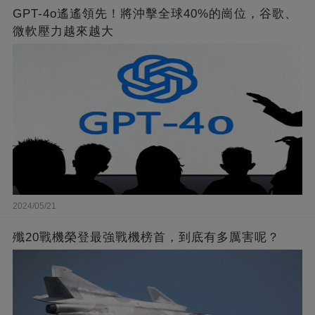
GPT-4o遙遙領先！將沖擊全球40%的崗位，谷歌、
微軟壓力越來越大
2024/05/21
殲20戰機榮登最強戰機榜首，到底有多厲害呢？