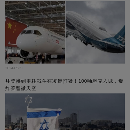
2024/05/21
拜登接到噩耗戰斗在凌晨打響！100輛坦克入城，爆
炸聲響徹天空