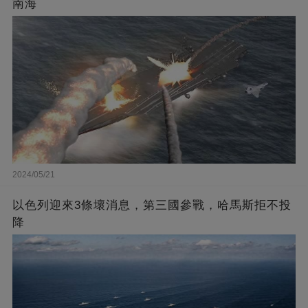
南海
2024/05/21
以色列迎來3條壞消息，第三國參戰，哈馬斯拒不投
降