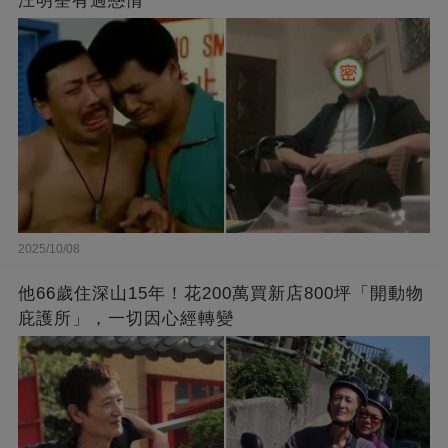
汪明荃有過戀情
2025/10/08
他66歲住深山15年！花200萬買新店800坪「開動物
庇護所」，一切因心經轉變