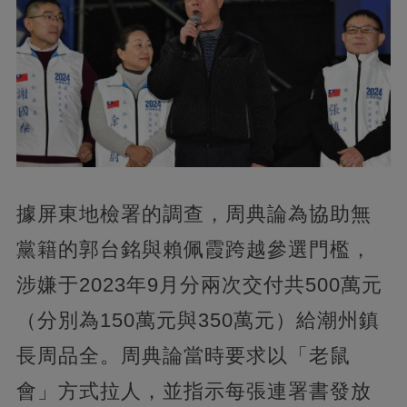
據屏東地檢署的調查，周典論為協助無
黨籍的郭台銘與賴佩霞跨越參選門檻，
涉嫌于2023年9月分兩次交付共500萬元
（分別為150萬元與350萬元）給潮州鎮
長周品全。周典論當時要求以「老鼠
會」方式拉人，並指示每張連署書發放