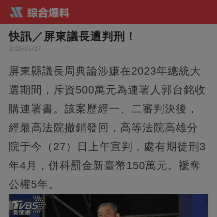
快訊／屏東議長遭判刑！
2026/05/27
屏東縣議長周典論涉嫌在2023年總統大
選期間，斥資500萬元為連署人郭台銘收
購連署書。該案歷經一、二審判決後，
經最高法院撤銷發回，高等法院高雄分
院于今（27）日上午宣判，處有期徒刑3
年4月，併科罰金新臺幣150萬元。褫奪
公權5年。