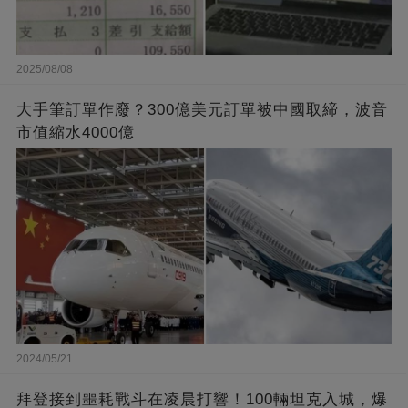
2025/08/08
大手筆訂單作廢？300億美元訂單被中國取締，波音
市值縮水4000億
2024/05/21
拜登接到噩耗戰斗在凌晨打響！100輛坦克入城，爆