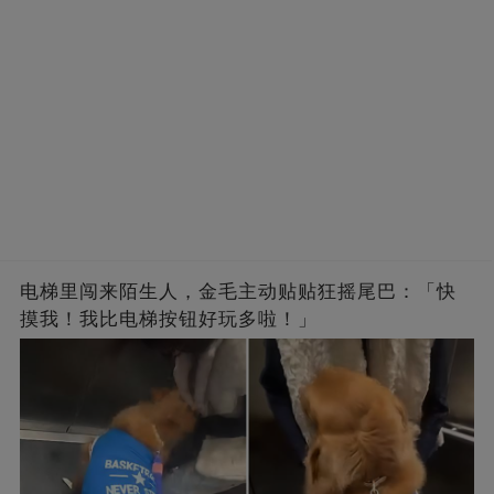
电梯里闯来陌生人，金毛主动贴贴狂摇尾巴：「快
摸我！我比电梯按钮好玩多啦！」