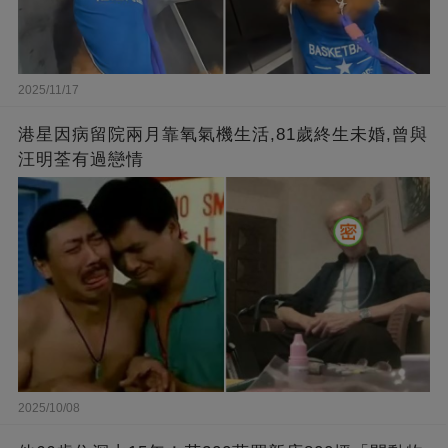
2025/11/17
港星因病留院兩月靠氧氣機生活,81歲終生未婚,曾與
汪明荃有過戀情
2025/10/08