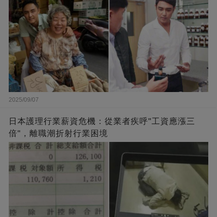
2025/09/07
日本護理行業薪資危機：從業者疾呼"工資應漲三
倍"，離職潮折射行業困境