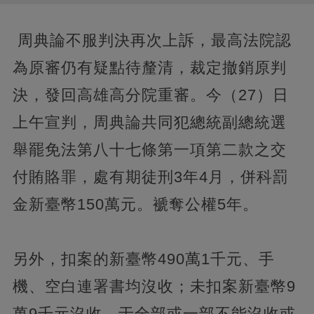
周典論不服判決再次上訴，最高法院認
為原審仍有疑點待釐清，裁定撤銷原判
決，發回高雄高分院重審。今（27）日
上午宣判，周典論共同犯總統副總統選
舉罷免法第八十七條第一項第二款之交
付賄賂罪，處有期徒刑3年4月，併科罰
金新臺幣150萬元。褫奪公權5年。
另外，扣案的新臺幣490萬1千元、手
機、空白連署書均沒收；未扣案新臺幣9
萬9千元沒收，于全部或一部不能沒收或