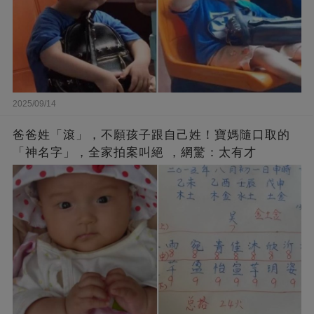
2025/09/14
爸爸姓「滾」，不願孩子跟自己姓！寶媽隨口取的
「神名字」，全家拍案叫絕 ，網驚：太有才