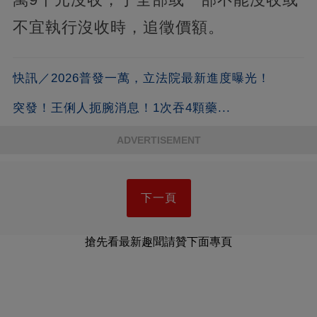
不宜執行沒收時，追徵價額。
快訊／2026普發一萬，立法院最新進度曝光！
突發！王俐人扼腕消息！1次吞4顆藥...
ADVERTISEMENT
下一頁
搶先看最新趣聞請贊下面專頁