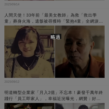
2025/09/14
人間天使！33年前「最美女教師」為救「救出學
童」葬身火海，遺骸被尋獲時「緊抱4童」全網淚
崩：真正的英雄不該被遺忘
略過
2025/09/12
明道轉型企業家「月入2億」不忘本！豪發千萬年終
踐行「員工即家人」，幸福近況曝光，網贊：好老
闆的福報