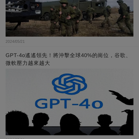
2024/05/21
GPT-4o遙遙領先！將沖擊全球40%的崗位，谷歌、
微軟壓力越來越大