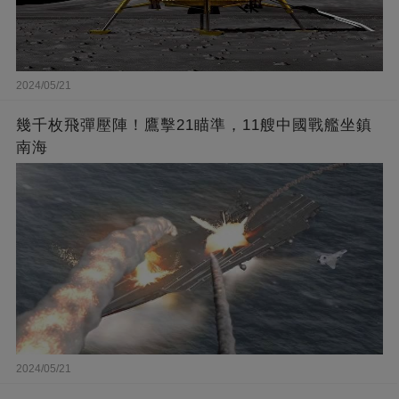
2024/05/21
幾千枚飛彈壓陣！鷹擊21瞄準，11艘中國戰艦坐鎮
南海
2024/05/21