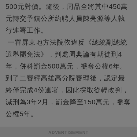
500元對價。隨後，周品全將其中450萬
元轉交予鎮公所約聘人員陳亮源等人執
行連署工作。
一審屏東地方法院依違反《總統副總統
選舉罷免法》，判處周典論有期徒刑4
年，併科罰金500萬元，褫奪公權6年。
到了二審經高雄高分院審理後，認定最
終僅完成4份連署，因此採取從輕改判，
減刑為3年2月，罰金降至150萬元，褫奪
公權5年。
ADVERTISEMENT