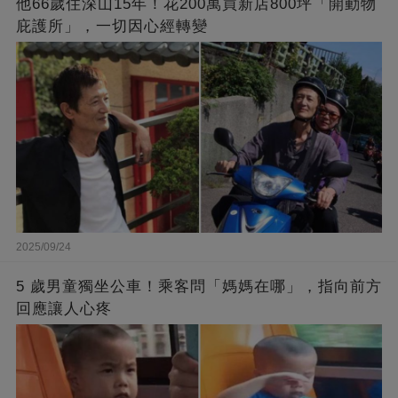
他66歲住深山15年！花200萬買新店800坪「開動物
庇護所」，一切因心經轉變
2025/09/24
5 歲男童獨坐公車！乘客問「媽媽在哪」，指向前方
回應讓人心疼