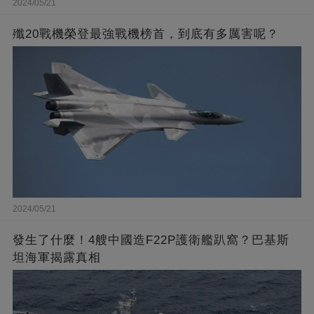
2024/05/21
殲20戰機榮登最強戰機榜首，到底有多厲害呢？
2024/05/21
發生了什麼！4艘中國造F22P護衛艦趴窩？巴基斯
坦海軍揭露真相