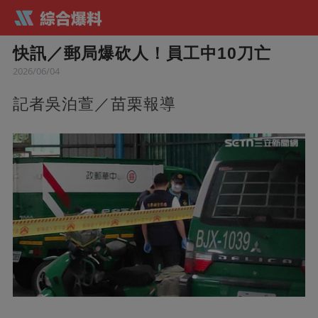
快訊／郵局爆砍人！員工中10刀亡
2026/06/04
記者吳泊萱／苗栗報導