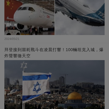
2024/05/21
拜登接到噩耗戰斗在凌晨打響！100輛坦克入城，爆
炸聲響徹天空