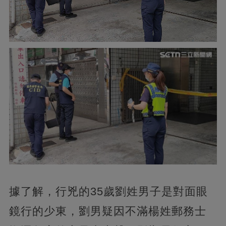
據了解，行兇的35歲劉姓男子是對面眼
鏡行的少東，劉男疑因不滿楊姓郵務士