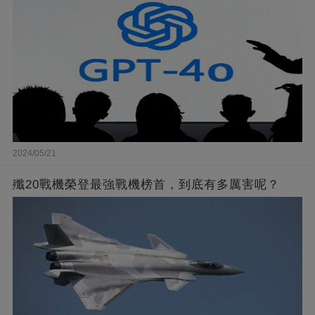
2024/05/21
殲20戰機榮登最強戰機榜首，到底有多厲害呢？