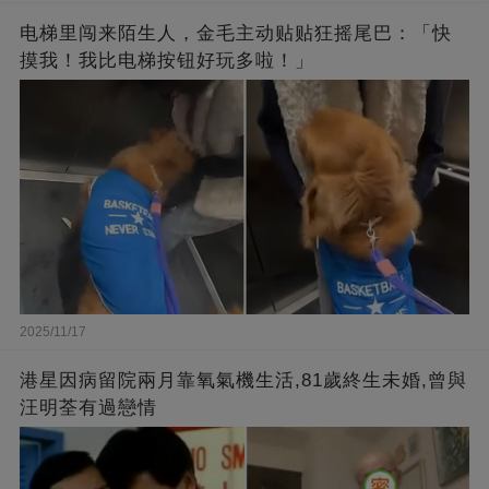
电梯里闯来陌生人，金毛主动贴贴狂摇尾巴：「快
摸我！我比电梯按钮好玩多啦！」
2025/11/17
港星因病留院兩月靠氧氣機生活,81歲終生未婚,曾與
汪明荃有過戀情