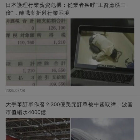
日本護理行業薪資危機：從業者疾呼"工資應漲三
倍"，離職潮折射行業困境
2025/08/08
大手筆訂單作廢？300億美元訂單被中國取締，波音
市值縮水4000億