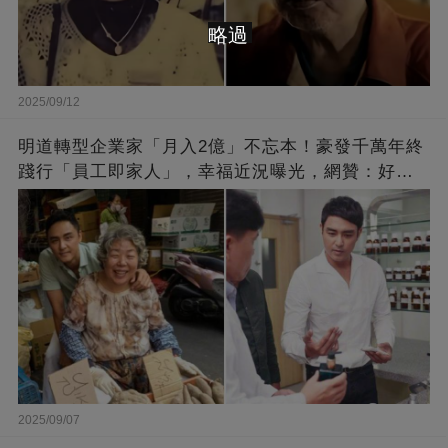
略過
2025/09/12
明道轉型企業家「月入2億」不忘本！豪發千萬年終
踐行「員工即家人」，幸福近況曝光，網贊：好老
闆的福報
2025/09/07