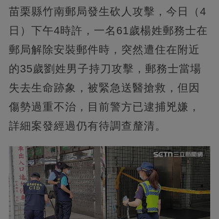
苗栗縣竹南郵局發生砍人攻擊，今日（4
日）下午4時許，一名61歲楊姓郵務士在
郵局解除安裝郵件時，突然遭住在附近
的35歲劉姓男子持刀攻擊，郵務士當場
失去生命跡象，被緊急送醫搶救，但因
傷勢過重不治，目前警方已逮捕兇嫌，
詳細案發經過仍有待調查釐清。