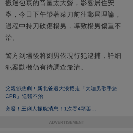
搬運包裹的音量太大聲，影響居住安
寧，今日下午帶著菜刀前往郵局理論，
過程中持刀砍傷楊男，導致楊男傷重不
治。
警方到場後將劉男依現行犯逮捕，詳細
犯案動機仍有待調查釐清。
父親節悲劇！新北爸遭大浪捲走「大咖男歌手急
CPR」送醫不治
突發！王俐人扼腕消息！1次吞4顆藥...
ADVERTISEMENT