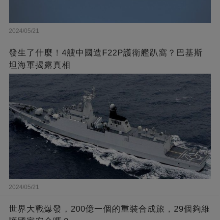
2024/05/21
發生了什麼！4艘中國造F22P護衛艦趴窩？巴基斯
坦海軍揭露真相
2024/05/21
世界大戰爆發，200億一個的重裝合成旅，29個夠維