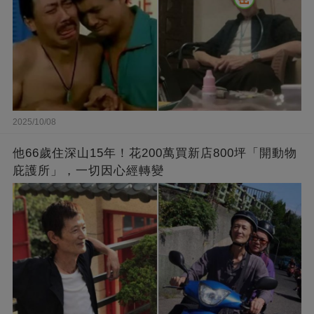
2025/10/08
他66歲住深山15年！花200萬買新店800坪「開動物
庇護所」，一切因心經轉變