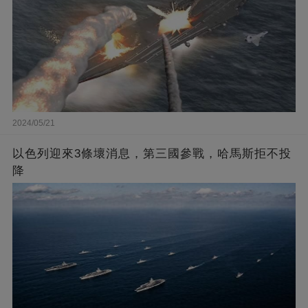
2024/05/21
以色列迎來3條壞消息，第三國參戰，哈馬斯拒不投
降