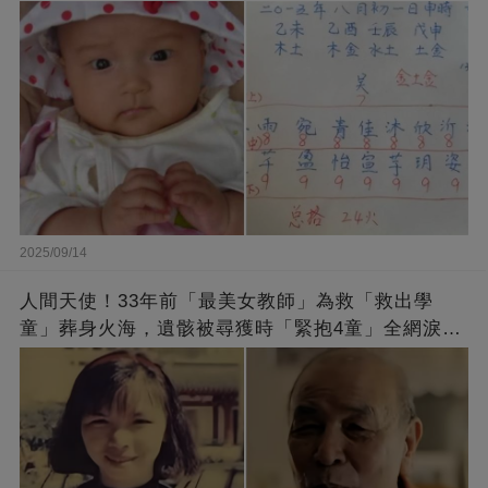
2025/09/14
人間天使！33年前「最美女教師」為救「救出學
童」葬身火海，遺骸被尋獲時「緊抱4童」全網淚
崩：真正的英雄不該被遺忘