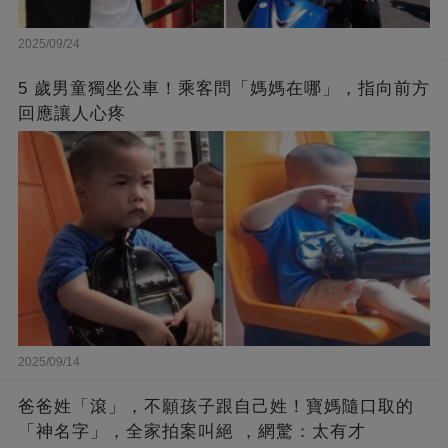
2025/09/24
5 歲男童獨坐公車！乘客問「媽媽在哪」，指向前方
回應讓人心疼
2025/09/14
爸爸姓「滾」，不願孩子跟自己姓！寶媽隨口取的
「神名字」，全家拍案叫絕 ，網驚：太有才