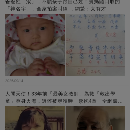
爸爸姓「滾」，不願孩子跟自己姓！寶媽隨口取的
「神名字」，全家拍案叫絕 ，網驚：太有才
2025/09/14
人間天使！33年前「最美女教師」為救「救出學
童」葬身火海，遺骸被尋獲時「緊抱4童」全網淚
崩：真正的英雄不該被遺忘