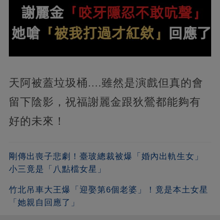
天阿被蓋垃圾桶....雖然是演戲但真的會
留下陰影，祝福謝麗金跟狄鶯都能夠有
好的未來！
剛傳出喪子悲劇！臺玻總裁被爆「婚內出軌生女」
小三竟是「八點檔女星」
竹北吊車大王爆「迎娶第6個老婆」！竟是本土女星
「她親自回應了」