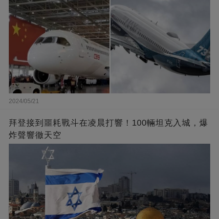
2024/05/21
拜登接到噩耗戰斗在凌晨打響！100輛坦克入城，爆
炸聲響徹天空