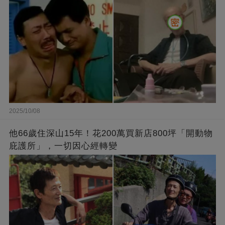
2025/10/08
他66歲住深山15年！花200萬買新店800坪「開動物
庇護所」，一切因心經轉變