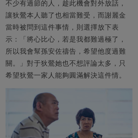
不少有過節的人，趁此機會對外放話，
讓狄鶯本人聽了也相當難受，而謝麗金
當時被問到這件事情，則選擇放下表
示：「將心比心，若是我都難過極了，
所以我會幫孫安佐禱告，希望他度過難
關。」對于狄鶯她也不想評論太多，只
希望狄鶯一家人能夠圓滿解決這件情。