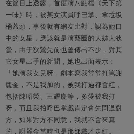
在節目上透露，首度演八點檔《天下第
一味》時，被某女演員呼巴掌、拿垃圾
桶蓋頭，事後就有網友比對，認為她口
中的女星，應該就是演藝圈的大姊大狄
鶯，由于狄鶯先前也曾傳出不少，對其
它女星出手的新聞，她也出面表示：
「她演我女兒呀，劇本寫我常常打罵謝
麗金，不是我加的，被我打過都會紅，
包括陳昭榮、王耀慶等，多愛被我打
呀，而且我拍呼巴掌戲肯定會先問過對
方，如果對方不同意，我就不會來真
的，謝麗金當時也是那部戲才走紅。」