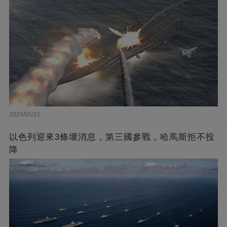
2024/05/21
以色列迎來3條壞消息，第三國參戰，哈馬斯拒不投
降