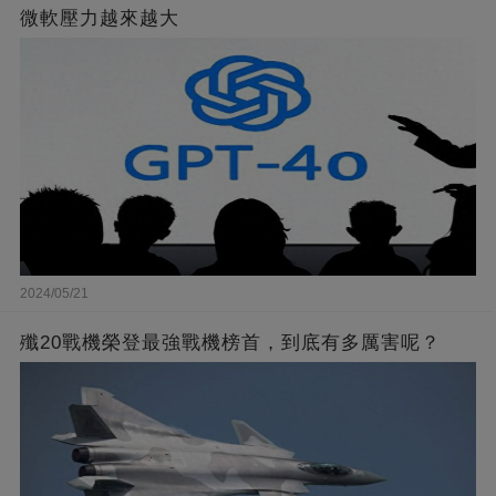
微軟壓力越來越大
2024/05/21
殲20戰機榮登最強戰機榜首，到底有多厲害呢？