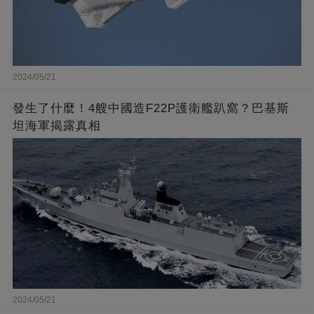
2024/05/21
發生了什麼！4艘中國造F22P護衛艦趴窩？巴基斯
坦海軍揭露真相
2024/05/21