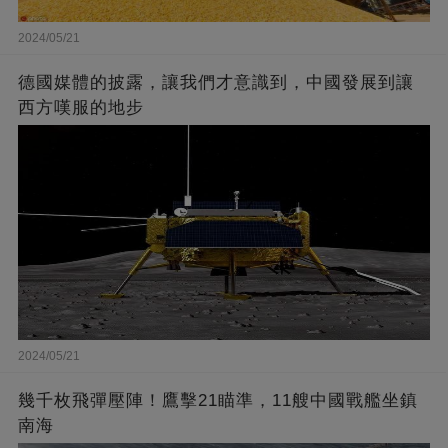
2024/05/21
德國媒體的披露，讓我們才意識到，中國發展到讓
西方嘆服的地步
2024/05/21
幾千枚飛彈壓陣！鷹擊21瞄準，11艘中國戰艦坐鎮
南海