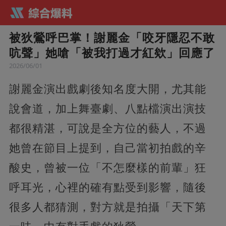
被狄鶯呼巴掌！謝麗金「咬牙隱忍不敢
吭聲」她嗆「被我打過才紅欸」回應了
2026/06/01
謝麗金演出戲劇後知名度大開，尤其能
說會道，加上舞臺劇、八點檔演出演技
都很精湛，可說是全方位的藝人，不過
她曾在節目上提到，自己當初拍戲的辛
酸史，曾被一位「不怎麼樣的前輩」狂
呼耳光，心裡的確有點受到影響，隨後
很多人都猜測，對方就是拍攝「天下第