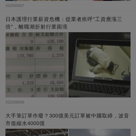
2025/09/07
日本護理行業薪資危機：從業者疾呼"工資應漲三
倍"，離職潮折射行業困境
2025/08/08
大手筆訂單作廢？300億美元訂單被中國取締，波音
市值縮水4000億