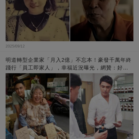
2025/09/12
明道轉型企業家「月入2億」不忘本！豪發千萬年終
踐行「員工即家人」，幸福近況曝光，網贊：好老
闆的福報