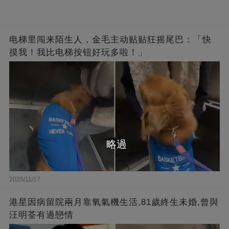
电梯里闯来陌生人，金毛主动贴贴狂摇尾巴：「快
摸我！我比电梯按钮好玩多啦！」
略過
2025/11/17
港星因病留院兩月靠氧氣機生活,81歲終生未婚,曾與
汪明荃有過戀情