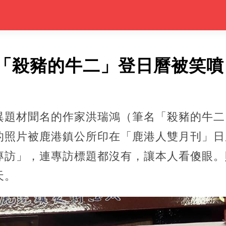
「殺豬的牛二」登日曆被笑噴
異題材聞名的作家洪瑞鴻（筆名「殺豬的牛二
的照片被鹿港鎮公所印在「鹿港人雙月刊」日
專訪」，連專訪標題都沒有，讓本人看傻眼。
天。