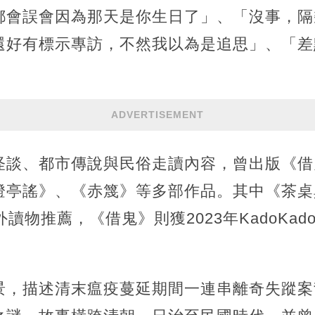
都會誤會因為那天是你生日了」、「沒事，隔
還好有標示專訪，不然我以為是追思」、「差
ADVERTISEMENT
怪談、都市傳說與民俗走讀內容，曾出版《借
燈亭謠》、《赤篾》等多部作品。其中《茶桌
讀物推薦，《借鬼》則獲2023年KadoKa
景，描述清末瘟疫蔓延期間一連串離奇失蹤案