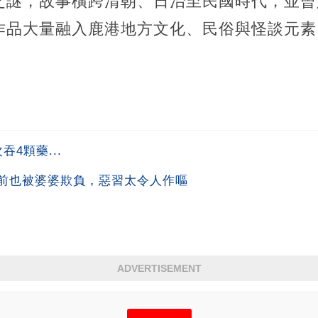
之謎，故事橫跨清朝、日治至民國時代，並曾
作品大量融入鹿港地方文化、民俗與怪談元素
4顆藥...
前也被婆婆欺負，惡習太令人作嘔
ADVERTISEMENT