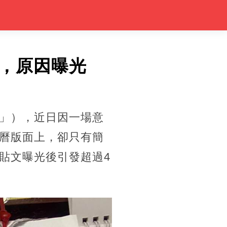
，原因曝光
」），近日因一場意
曆版面上，卻只有簡
貼文曝光後引發超過4