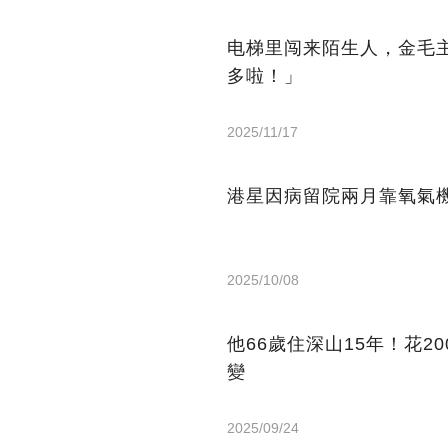
电梯里闯来陌生人，金毛
多啦！」
2025/11/17
港星因病留院兩月靠氧氣機
2025/10/08
他66歲住深山15年！花2
變
2025/09/24