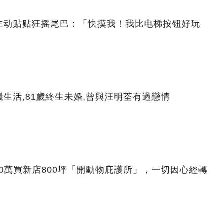
主动贴贴狂摇尾巴：「快摸我！我比电梯按钮好玩
生活,81歲終生未婚,曾與汪明荃有過戀情
00萬買新店800坪「開動物庇護所」，一切因心經轉