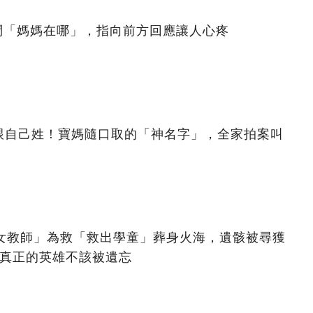
問「媽媽在哪」，指向前方回應讓人心疼
跟自己姓！寶媽隨口取的「神名字」，全家拍案叫
美女教師」為救「救出學童」葬身火海，遺骸被尋獲
：真正的英雄不該被遺忘