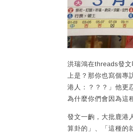
洪瑞鴻在thread
上是？那你也寫個專
港人：？？？」他更
為什麼你們會因為這
發文一齣，大批鹿港
算卦的」、「這種的