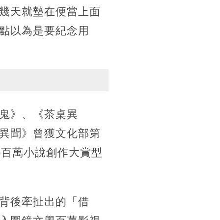
幾天就墊在便當上面
點以為是要紀念用
鬼》、《茶桌異
異聞》曾獲文化部第
do百萬小說創作大賞型
背後牽扯出的「借