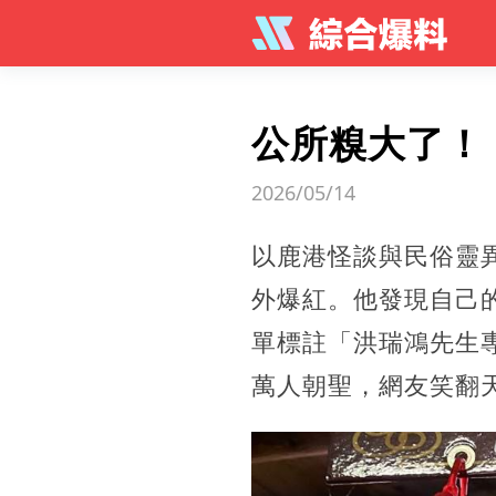
公所糗大了！
2026/05/14
以鹿港怪談與民俗靈
外爆紅。他發現自己
單標註「洪瑞鴻先生
萬人朝聖，網友笑翻