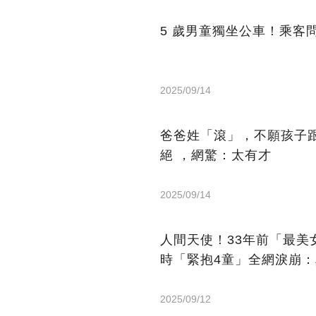
5 歲男童獨坐公車！乘客
2025/09/14
爸爸姓「滾」，不願孩子
絕 ，網驚：太有才
2025/09/14
人間天使！33年前「最
時「緊抱4童」全網淚崩
2025/09/12