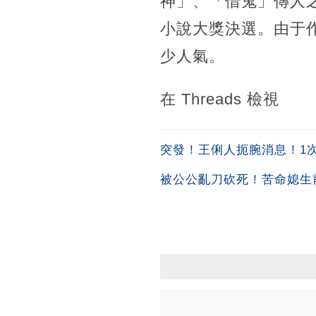
神」、「借鬼」傳人
小說大獎決選。由于
少人氣。
在 Threads 檢視
突發！王俐人扼腕消息！1次吞
被公公亂刀砍死！苦命媳生