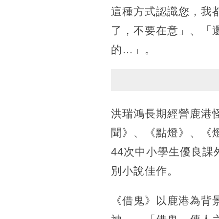
這種方式認識您，我
了，不要在意」、「
的…」。
洪瑞鴻長期經營鹿港
聞》、《點燈》、《
44次中小學生優良課外
別小說佳作。
《借鬼》以鹿港為背