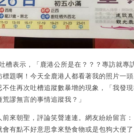
s發文吐槽表示，「鹿港公所是在？？？專訪就
訪標題啊！今天全鹿港人都看著我的照片一頭
忍不住再次吐槽追蹤數暴增的現象，「我發現
種荒謬無言的事情追蹤我？」
人前來朝聖，評論笑聲連連。網友紛紛留言：
就會有點不好意思拿來墊食物或是包狗大便了